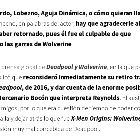
rdo, Lobezno, Aguja Dinámica, o cómo quieran ll
 hecho, en palabras del actor,
hay que agradecerle a
aber retornado, pues él fue el culpable de que
o las garras de Wolverine
.
 prensa global de
Deadpool y Wolverine
, en la que p
plicó que
reconsideró inmediatamente su retiro tr
eadpool
, de 2016, y dar cuenta de la enorme posi
 Mercenario Bocón que interpreta Reynolds
. El aus
migos, por lo que era cuestión de tiempo de poder c
alla y dejar atrás lo que fue
X-Men Origins: Wolverin
rsión muy mal concebida de Deadpool.