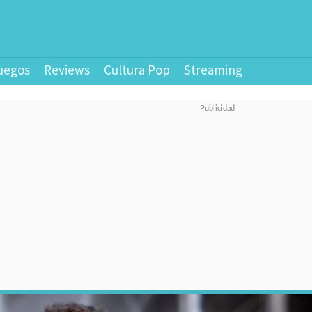
uegos
Reviews
Cultura Pop
Streaming