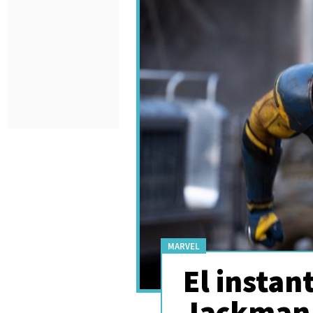
MARVEL
El instan
Jackman 