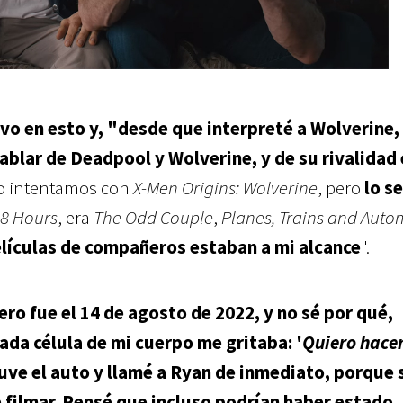
evo en esto y, "desde que interpreté a Wolverine, 
ablar de Deadpool y Wolverine, y de su rivalidad 
 lo intentamos con
X-Men Origins: Wolverine
, pero
lo se
8 Hours
, era
The Odd Couple
,
Planes, Trains and Auto
elículas de compañeros estaban a mi alcance
".
ro fue el 14 de agosto de 2022, y no sé por qué,
ada célula de mi cuerpo me gritaba: '
Quiero hacer
tuve el auto y llamé a Ryan de inmediato, porque 
 filmar. Pensé que incluso podrían haber estado