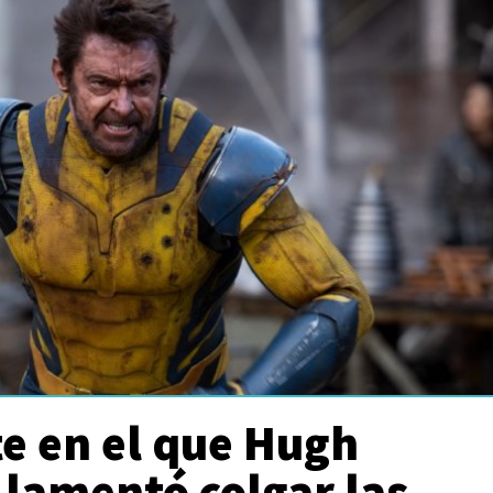
te en el que Hugh
lamentó colgar las