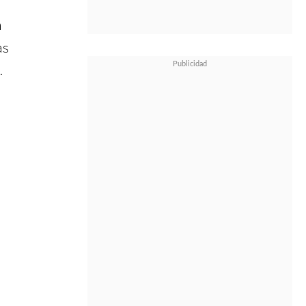
a
as
.