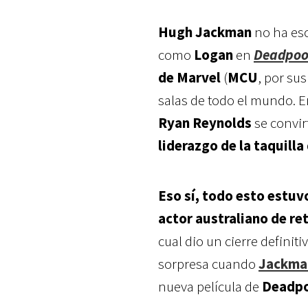
Hugh Jackman
no ha esc
como
Logan
en
Deadpool
de Marvel
(
MCU
, por sus
salas de todo el mundo. En
Ryan Reynolds
se convir
liderazgo de la taquil
Eso sí, todo esto estuv
actor australiano de re
cual dio un cierre definiti
sorpresa cuando
Jackman
nueva película de
Deadp