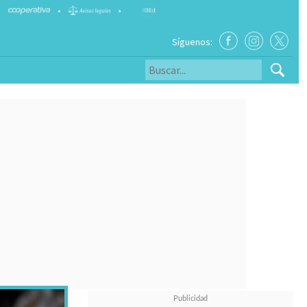
•
•
Síguenos: