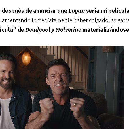
s después de anunciar que
Logan
sería mi películ
 lamentando inmediatamente haber colgado las garr
lícula" de
Deadpool y Wolverine
materializándose