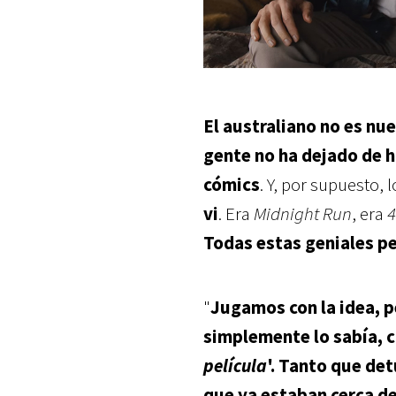
El australiano no es nu
gente no ha dejado de h
cómics
. Y, por supuesto,
vi
. Era
Midnight Run
, era
4
Todas estas geniales p
"
Jugamos con la idea, pe
simplemente lo sabía, c
película
'. Tanto que de
que ya estaban cerca de