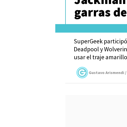
garras d
SuperGeek participó
Deadpool y Wolverin
usar el traje amaril
Gustavo Arismendi /