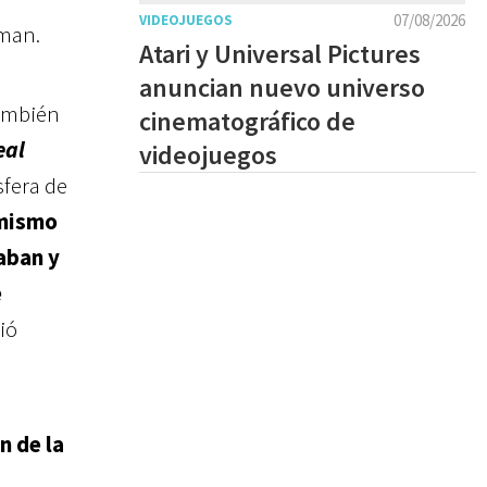
07/08/2026
VIDEOJUEGOS
kman.
Atari y Universal Pictures
anuncian nuevo universo
también
cinematográfico de
eal
videojuegos
sfera de
 mismo
aban y
e
ió
n de la