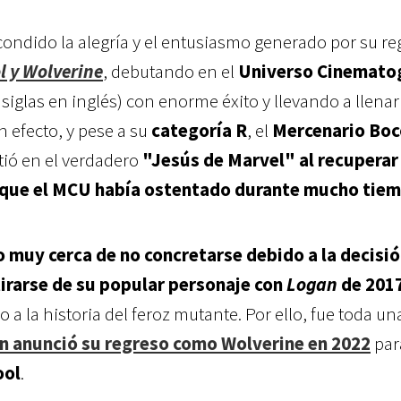
ondido la alegría y el entusiasmo generado por su re
 y Wolverine
, debutando en el
Universo Cinematog
 siglas en inglés) con enorme éxito y llevando a llenar
 efecto, y pese a su
categoría R
, el
Mercenario Bo
tió en el verdadero
"Jesús de Marvel"
al recuperar
la que el MCU había ostentado durante mucho tie
o muy cerca de no concretarse debido a la decisió
tirarse de su popular personaje con
Logan
de 201
vo a la historia del feroz mutante. Por ello, fue toda un
 anunció su regreso como Wolverine en 2022
par
ool
.