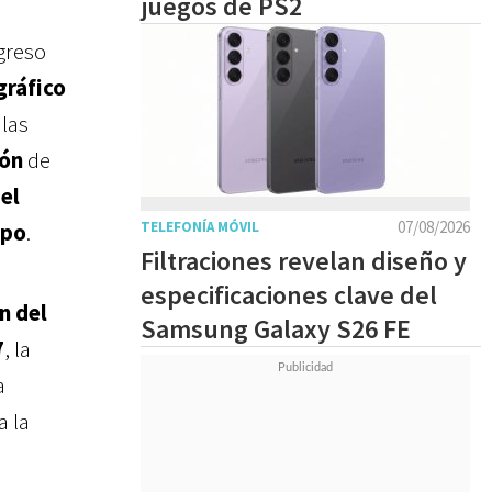
juegos de PS2
greso
ráfico
 las
cón
de
 el
07/08/2026
mpo
.
TELEFONÍA MÓVIL
Filtraciones revelan diseño y
especificaciones clave del
n del
Samsung Galaxy S26 FE
7
, la
a
a la