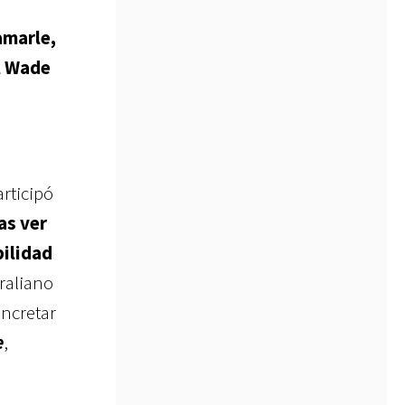
amarle,
l Wade
articipó
as ver
bilidad
traliano
oncretar
e
,