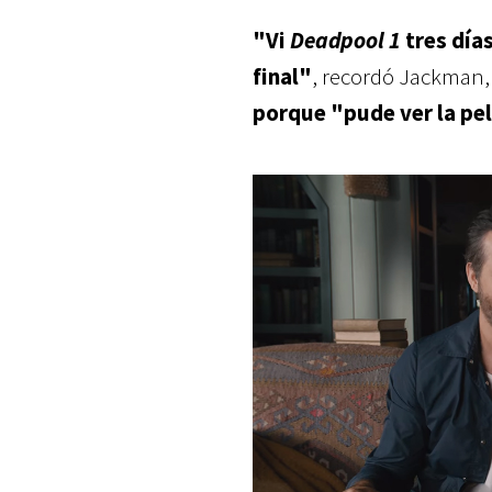
"Vi
Deadpool 1
tres día
final"
, recordó Jackman,
porque "pude ver la pe