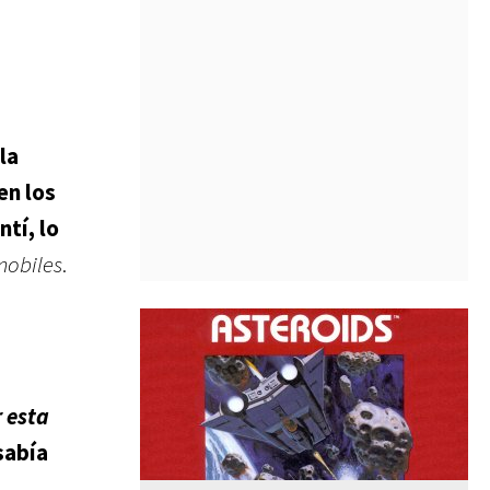
la
en los
ntí, lo
mobiles
.
 esta
sabía