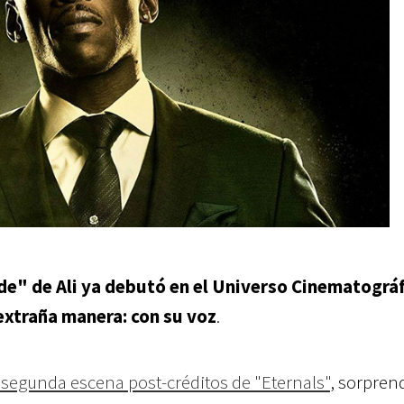
ade" de Ali ya debutó en el Universo Cinematográ
extraña manera:
con su voz
.
a segunda escena post-créditos de "Eternals"
, sorpren