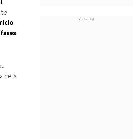
l.
The
nicio
 fases
au
ta de la
.