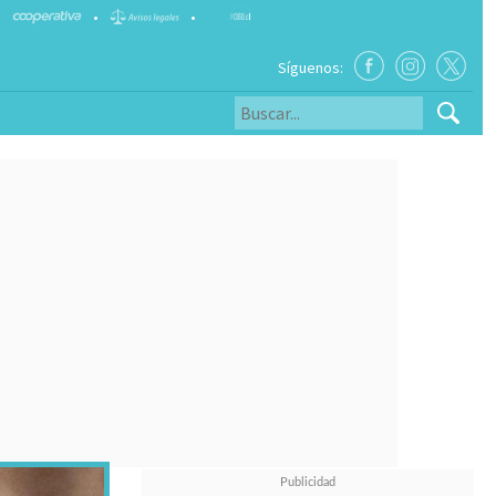
•
•
Síguenos: