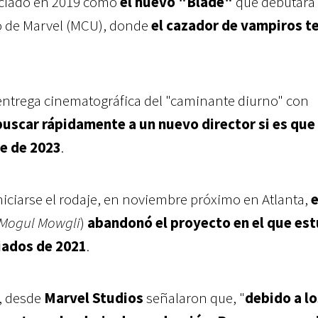
ciado en 2019 como
el nuevo "Blade"
que debutará 
o de Marvel (MCU), donde
el cazador de vampiros t
entrega cinematográfica del "caminante diurno" con
uscar rápidamente a un nuevo director si es que
e de 2023
.
niciarse el rodaje, en noviembre próximo en Atlanta,
e
Mogul Mowgli
)
abandonó el proyecto en el que es
iados de 2021
.
, desde
Marvel Studios
señalaron que, "
debido a lo