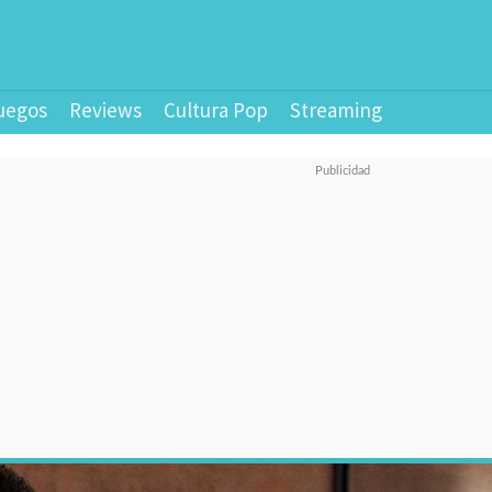
uegos
Reviews
Cultura Pop
Streaming