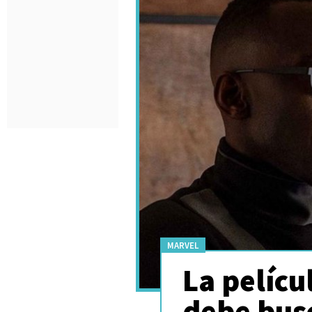
MARVEL
La pelícu
debe bus