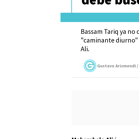
Bassam Tariq ya no d
"caminante diurno" 
Ali.
Gustavo Arismendi /