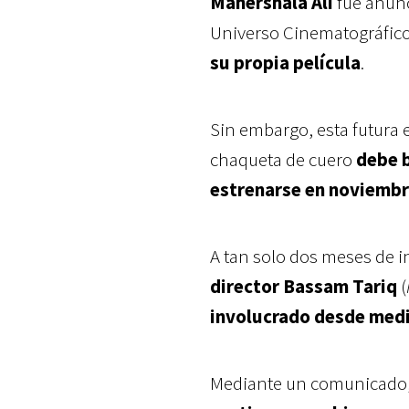
Mahershala Ali
fue anun
Universo Cinematográfic
su propia película
.
Sin embargo, esta futura 
chaqueta de cuero
debe b
estrenarse en noviembr
A tan solo dos meses de i
director Bassam Tariq
(
involucrado desde med
Mediante un comunicado