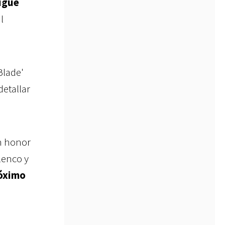
igue
l
Blade'
detallar
un honor
lenco y
róximo