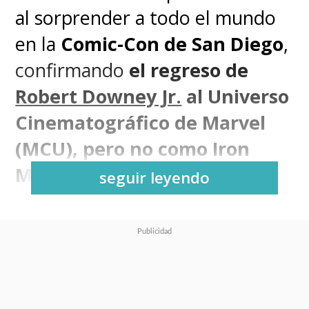
al sorprender a todo el mundo
en la
Comic-Con de San Diego
,
confirmando
el regreso de
Robert Downey Jr.
al Universo
Cinematográfico de Marvel
(MCU), pero no como Iron
Man / Tony Stark.
seguir leyendo
Ante las 6.500 personas que
repletaron el Hall H, algunas de
las cuales hicieron fila desde el
miércoles pasado, el presidente