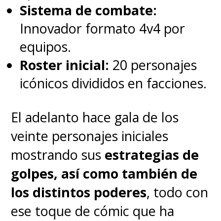
Fantásticos
, que
pronto
Sistema de combate:
llegarán al MCU con su propia
Innovador formato 4v4 por
película
-los
X-Men
también
equipos.
están llegando-, y fue el gran
Roster inicial:
20 personajes
antagonista de la última
Secret
icónicos divididos en facciones.
Wars
en los cómics.
El adelanto hace gala de los
veinte personajes iniciales
mostrando sus
estrategias de
golpes, así como también de
los distintos poderes
, todo con
ese toque de cómic que ha