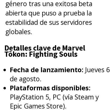
género tras una exitosa beta
por atacar a su ex novia Grace
abierta que puso a prueba la
Jabbari en un auto,
e
l Líder
estabilidad de sus servidores
Supremo del Reino de
globales.
Latveria, mejor conocido
como Doctor Doom, tomó
la
Detalles clave de Marvel
Tōkon: Fighting Souls
posta como el principal
antagonista de la Saga del
Fecha de lanzamiento:
Jueves 6
Multiverso.
de agosto.
Plataformas disponibles:
Después de todo,
el villano es
PlayStation 5, PC (vía Steam y
un personaje clave de
Los 4
Epic Games Store).