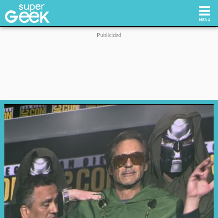
Inicio
Tecnología
Videojuegos
Reviews
Cultura Pop
Streaming
Síguenos: