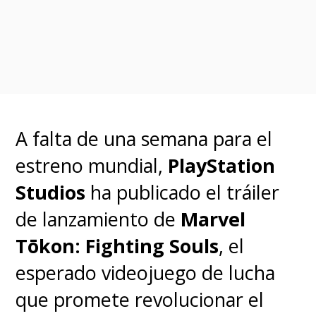
temporada de
Loki
y guionista
de
Doctor Strange en el
Multiverso de la Locura
, estaba
a cargo de los guiones de las
nuevas entregas de
Avengers
.
A falta de una semana para el
estreno mundial,
PlayStation
Tal como se especulaba luego
Studios
ha publicado el tráiler
de lo sucedido con
Jonathan
de lanzamiento de
Marvel
Majors,
quien daba vida al
Tōkon: Fighting Souls
, el
villano
Kang y
fuera
esperado videojuego de lucha
despedido al ser declarado
que promete revolucionar el
culpable de agresión y acoso