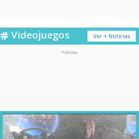
Robert Downey Jr.
surprises Hall H to
announce his return to
Videojuegos
Ver + Noticias
the MCU as Doctor
Doom.
pic.twitter.com/j1SEjzse3p
— Marvel Studios (@MarvelStudios)
July 28, 2024
Su retorno lo volverá a reunir
con los hermanos
Joe y
Anthony Russo
, confirmados