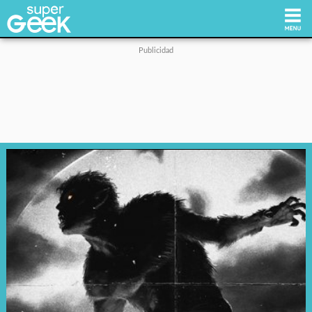
Inicio
Tecnología
Videojuegos
Reviews
Cultura Pop
Streaming
Síguenos: