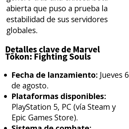
abierta que puso a prueba la
estabilidad de sus servidores
globales.
Detalles clave de Marvel
Tōkon: Fighting Souls
La versión original de
"Una
Presentación Especial de
Fecha de lanzamiento:
Jueves 6
Marvel Studios: Hombre Lobo
de agosto.
por la Noche"
ya está
Plataformas disponibles:
disponible
en el
PlayStation 5, PC (vía Steam y
streaming
Disney+
.
Epic Games Store).
Sistema de combate: