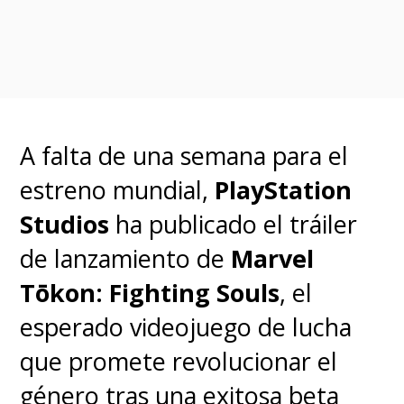
obtener una poderosa reliquia.
Sin embargo, algunos tienen su
propia agenda y otros esconden
verdaderos monstruos en su
interior.
A falta de una semana para el
estreno mundial,
PlayStation
Acá tienen el tráiler original para
Studios
ha publicado el tráiler
su estreno de 2022, con su
de lanzamiento de
Marvel
versión en blanco y negro.
Tōkon: Fighting Souls
, el
esperado videojuego de lucha
que promete revolucionar el
género tras una exitosa beta