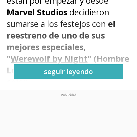
están por empezar y desde
Marvel Studios
decidieron
sumarse a los festejos con
el
reestreno de uno de sus
mejores especiales,
"
Werewolf by Night
" (Hombre
Lobo por la Noche), a todo
seguir leyendo
color
.
El especial que marcó el debut
del compositor
Michael
Giacchino
en la dirección es un