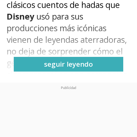
clásicos cuentos de hadas que
Disney
usó para sus
producciones más icónicas
vienen de leyendas aterradoras,
no deja de sorprender cómo el
género de horror
seguir leyendo
cinematográfico con personajes
de dominio público no ha hecho
más que crecer
exponencialmente desde que en
2022
se anunciara la película
de terror
donde los adorables