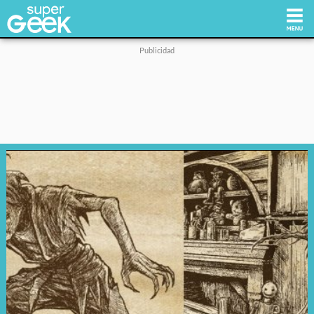
Inicio
Tecnología
Videojuegos
Reviews
Cultura Pop
Streaming
Síguenos: