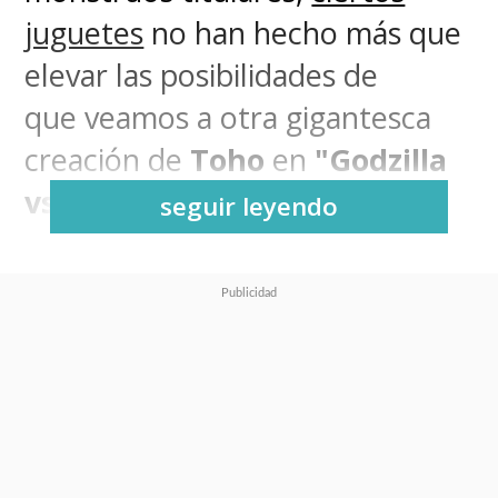
juguetes
no han hecho más que
elevar las posibilidades de
que
veamos a otra gigantesca
creación de
Toho
en
"Godzilla
vs. Kong"
.
seguir leyendo
Ya
lo hablamos con anterioridad
,
considerando las pistas que nos
dejó el primer tráiler de la
película del Monsterverse, pero
esta semana un
Funko Pop!
es
el que da un vistazo al que