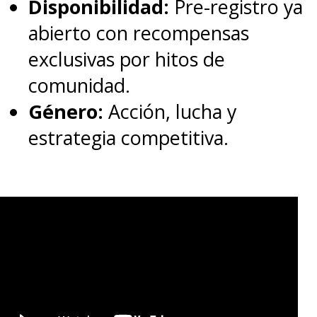
Disponibilidad:
Pre-registro ya
soltar la sorpresa antes en el
abierto con recompensas
material promocional.
exclusivas por hitos de
comunidad.
Se estrenará en algunas salas
Género:
Acción, lucha y
y HBO Max en EE.UU. el 31 de
estrategia competitiva.
marzo
, pero en Chile aún no
hay fecha para su llegada a la
pantalla grande con
el aumento
de las restricciones en el plan
Paso a Paso del Gobierno
.
[Lea también]
Escuchen los temas