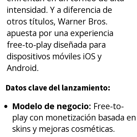
hasta la posibilidad de que
intensidad. Y a diferencia de
el
"Godzilla" que actúa sin
otros títulos, Warner Bros.
control en realidad sea
apuesta por una experiencia
"Mechagodzilla", pues en su
free-to-play diseñada para
primera aparición era un "Falso
dispositivos móviles iOS y
Godzilla", con una piel falsa con
Android.
la que aparentaba ser el famoso
kaiju.
Datos clave del lanzamiento:
Modelo de negocio:
Free-to-
A fines de mes tendremos claro
play con monetización basada en
lo que ocurrirá, si es que a
skins y mejoras cosméticas.
Legendary
no se le ocurre