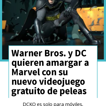
Warner Bros. y DC
quieren amargar a
Marvel con su
nuevo videojuego
gratuito de peleas
La compañía de juguetes
presentó las distintas creaciones
DCKO es solo para móviles.