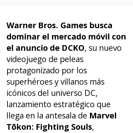
El gigantesco robot fue creado
originalmente por una raza
Warner Bros. Games busca
alienígena para conquistar la
dominar el mercado móvil con
Tierra, pero las siguientes
el anuncio de DCKO
, su nuevo
versiones del icónico mecha lo
videojuego de peleas
presentaron como una
protagonizado por los
construcción de la raza humana
superhéroes y villanos más
para enfrentar a "Godzilla".
icónicos del universo DC,
lanzamiento estratégico que
De cara a la nueva película,
llega en la antesala de
Marvel
tendrá su propio Funko Pop!,
Tōkon: Fighting Souls
,