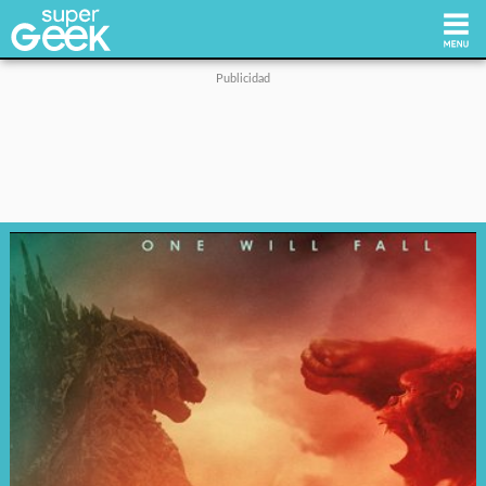
Inicio
Tecnología
Videojuegos
Reviews
Cultura Pop
Streaming
Síguenos: