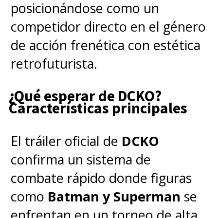
con una variante en la que
posicionándose como un
lanza su propio aliento
competidor directo en el género
atómico y brilla en la
de acción frenética con estética
oscuridad.
retrofuturista.
Reiteramos: esto no es
¿Qué esperar de DCKO?
Características principales
confirmación de que esté sí o sí
en la última entrega del
El tráiler oficial de
DCKO
Monsterverse. Sin embargo,
el
confirma un sistema de
primer tráiler nos dejó varias
combate rápido donde figuras
pistas
respecto a su eventual
como
Batman y Superman
se
aparición, desde un esquema
enfrentan en un torneo de alta