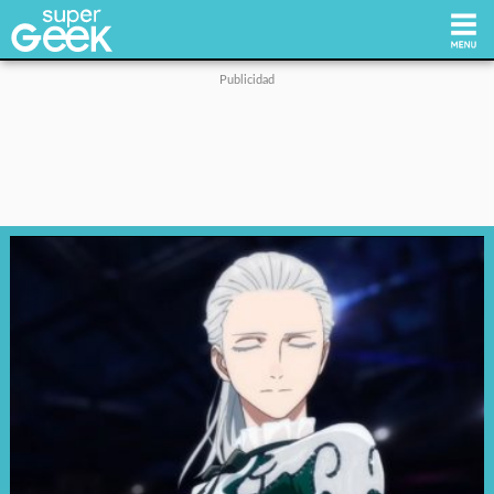
Inicio
Tecnología
Videojuegos
Reviews
Cultura Pop
Streaming
Síguenos: