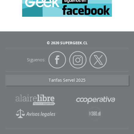
"YURI!!! on ICE the movie:
ICE ADOLESCENCE"】
pic.twitter.com/i5GiLeTLdO
© 2020 SUPERGEEK.CL
— TVアニメ「ユーリ!!! on ICE」 (@yurionice_PR)
November 26, 2020
Siguenos:
Mientras seguimos esperando,
Tarifas Servel 2025
hoy con el fandom más
esperanzado,
pueden revivir
los 12 capítulos del anime en
la plataforma Crunchyroll.