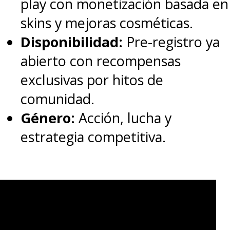
play con monetización basada en
Una publicación compartida por Mitsurou KUBO (@kubomitsurou)
skins y mejoras cosméticas.
Disponibilidad:
Pre-registro ya
Finalmente llegó la liberación
abierto con recompensas
del teaser este 26 de noviembre
exclusivas por hitos de
y, con ello, la última
comunidad.
actualización del proyecto,
Género:
Acción, lucha y
ratificando que sí llegará en
estrategia competitiva.
algún momento.
La cuenta de Twitter oficial de la
franquicia indicó que la