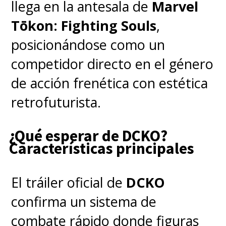
postergar
. ¿El motivo?
llega en la antesala de
Marvel
"
Ampliar sustancialmente el
Tōkon: Fighting Souls
,
contenido más de lo que se
posicionándose como un
había planeado
competidor directo en el género
originalmente
", argumentaron
de acción frenética con estética
en aquella oportunidad.
retrofuturista.
¿Qué esperar de DCKO?
El tiempo pasó y varios daban
Características principales
por perdido el proyecto, aunque
Kubo actualizó en abril pasado -
El tráiler oficial de
DCKO
mediante su cuenta de
confirma un sistema de
Instagram- que seguía
combate rápido donde figuras