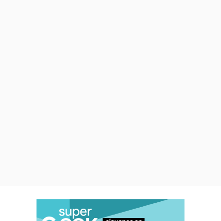
quienes piden "su generoso
entendimiento".
Es muy probable que la
pandemia puede haber
retrasado aún más la película,
por las complejidades que lleva
trabajar en estos extraños
tiempos.
【Regarding the
Production Status of