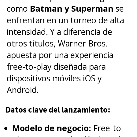
trabajando en la película desde
como
Batman y Superman
se
su casa durante el encierro por
enfrentan en un torneo de alta
la pandemia.
intensidad. Y a diferencia de
otros títulos, Warner Bros.
apuesta por una experiencia
free-to-play diseñada para
dispositivos móviles iOS y
Android.
Datos clave del lanzamiento:
Modelo de negocio:
Free-to-
Ver esta publicación en Instagram