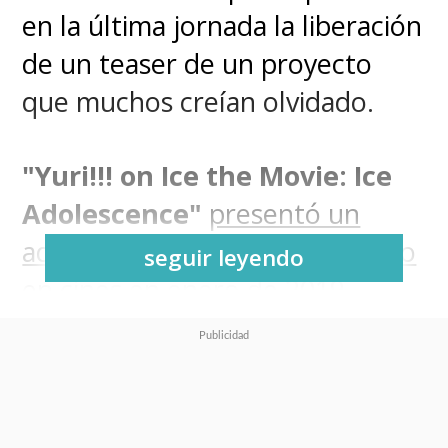
en la última jornada la liberación
de un teaser de un proyecto
que muchos creían olvidado.
"Yuri!!! on Ice the Movie: Ice
Adolescence"
presentó un
adelanto que sólo se había visto
seguir leyendo
en cines
en enero de 2019,
cuando el anime producido por
MAPPA
tuvo un paso por la
pantalla grande.