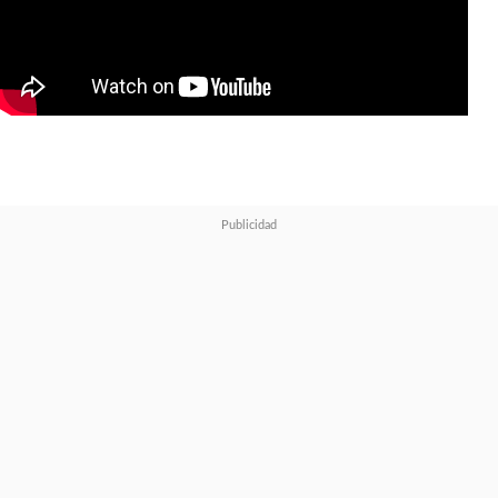
producción "sigue adelante con
el objetivo de enriquecer aún
más la película",
aunque no se
ha llegado todavía al punto
de poder anunciar una fecha
de estreno
.
En el mensaje, el equipo
reafirmó que continúan
trabajando "diligentemente"
para terminar la película y piden
disculpas a los fanáticos, a