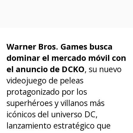
Warner Bros. Games busca
dominar el mercado móvil con
el anuncio de DCKO
, su nuevo
videojuego de peleas
Si bien la película planeaba
protagonizado por los
estrenarse en 2019, en
superhéroes y villanos más
septiembre de ese mismo año
icónicos del universo DC,
el equipo anunció que se iba a
lanzamiento estratégico que