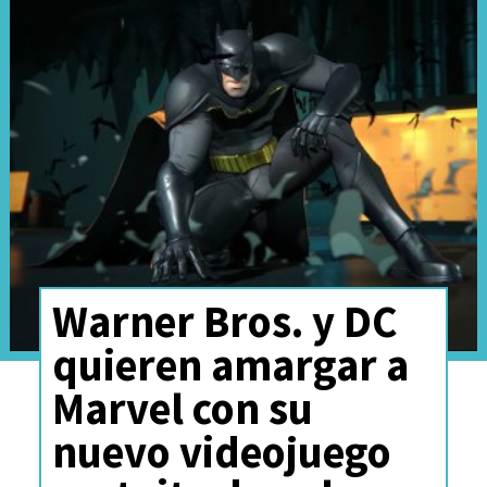
Warner Bros. y DC
De hecho,
aún no hay fecha
quieren amargar a
de estreno
, pero el fandom
Marvel con su
demostró que sigue vivo a la
nuevo videojuego
espera de lo que será el