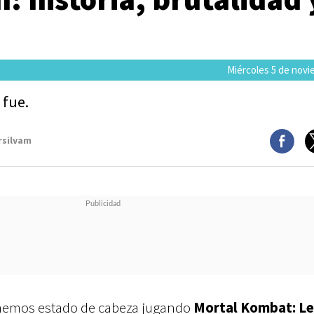
Miércoles 5 de novi
 fue.
rsilvam
 hemos estado de cabeza jugando
Mortal Kombat: L