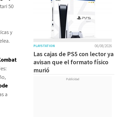
tari 50
icas y
elea.
06/08/2026
PLAYSTATION
Las cajas de PS5 con lector ya
 Kombat
avisan que el formato físico
es:
murió
ño,
code
as a