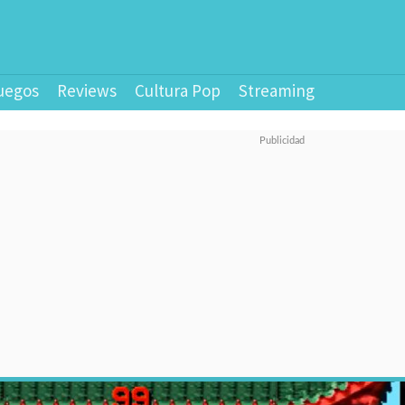
uegos
Reviews
Cultura Pop
Streaming