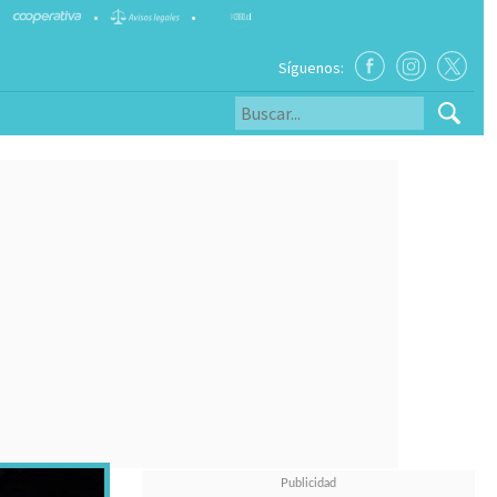
•
•
Síguenos: