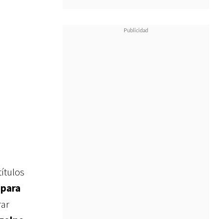
ítulos
 para
rar