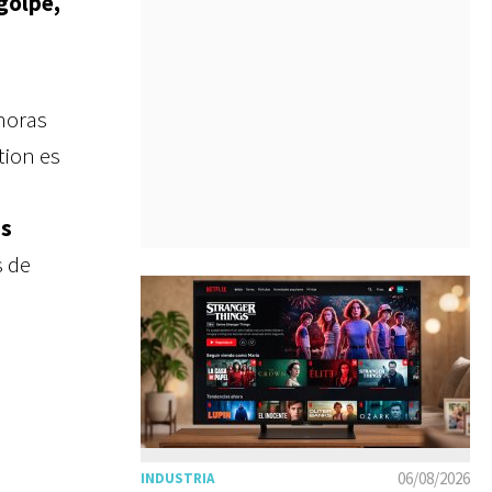
golpe,
 horas
tion es
as
s de
06/08/2026
INDUSTRIA