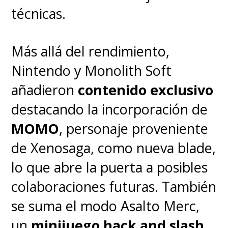
técnicas.
salvar el día.
Más allá del rendimiento,
Nintendo y Monolith Soft
añadieron
contenido exclusivo
destacando la incorporación de
MOMO
, personaje proveniente
de Xenosaga, como nueva blade,
lo que abre la puerta a posibles
colaboraciones futuras. También
Donde la película falla es en
se suma el modo Asalto Merc,
su notorio esfuerzo por tratar
un
minijuego hack and slash