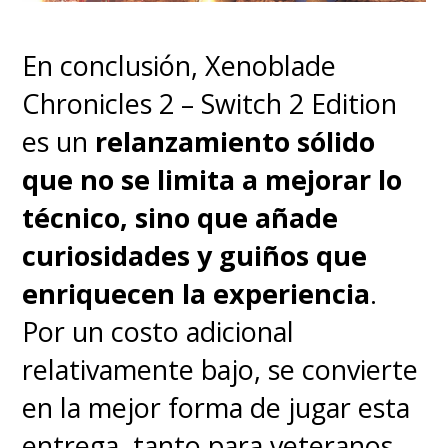
de Raymond Scott
. El poder de
la animación 2D golpeando la
En conclusión, Xenoblade
mesa.
Chronicles 2 – Switch 2 Edition
es un
relanzamiento sólido
Entre las risas, que son
que no se limita a mejorar lo
constantes, también hay tiempo
técnico, sino que añade
para la emoción con estos
curiosidades y guiños que
personajes, entendiendo lo que
enriquecen la experiencia
.
los hace únicos e inseparables, y
Por un costo adicional
para las sorpresas, sin necesidad
relativamente bajo, se convierte
de caer en cameos innecesarios.
en la mejor forma de jugar esta
Y…
¿hasta Bryan Adams?
entrega, tanto para veteranos