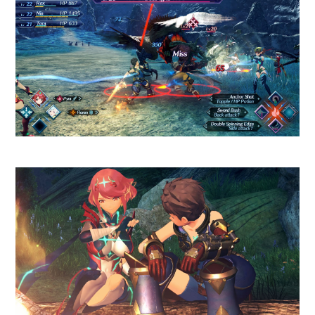
explosivo nunca falla.
Además, tenemos momentos
increíbles como
un importante
personaje que se mueve bajo
las reglas de la animación
limitada
y
una escena al estilo
Tiempos Modernos
de Charles
Chaplin con un aspecto Art
Deco donde el compositor
Joshua Moshier le da un giro
al emblemático "
Powerhouse
"