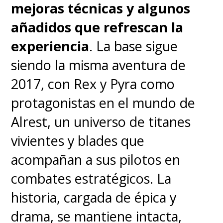
involucra... chicle
.
mejoras técnicas y algunos
añadidos que refrescan la
Homenajeando a clásicos de la
experiencia
. La base sigue
ciencia ficción como
La invasión
siendo la misma aventura de
de los hombres del espacio
2017, con Rex y Pyra como
(Invasion of the Saucer Men)
,
El
protagonistas en el mundo de
Día que la Tierra se Detuvo (The
Alrest, un universo de titanes
Day the Earth Stood Still)
,
The
vivientes y blades que
Thing (La Cosa)
y hasta
La
acompañan a sus pilotos en
invasión de los usurpadores de
combates estratégicos. La
cuerpos (Invasion of the Body
historia, cargada de épica y
Snatchers)
,
se da el gusto de
drama, se mantiene intacta,