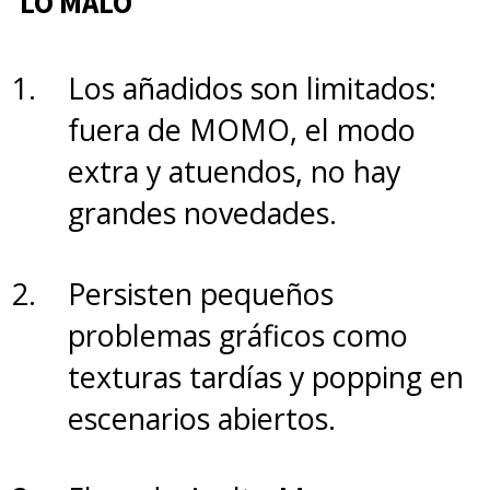
LO MALO
Tunes
se estrena este jueves 17
de abril en cines.
Los añadidos son limitados:
fuera de MOMO, el modo
extra y atuendos, no hay
grandes novedades.
Persisten pequeños
problemas gráficos como
texturas tardías y popping en
escenarios abiertos.