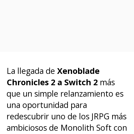
decidió no estrenar por su
cuenta y terminó obligando a
otros distribuidores a salir al
rescate,
nos presenta a Porky
y el Pato Lucas en una "
buddy
comedy
" como improbables
La llegada de
Xenoblade
héroes y la única esperanza
Chronicles 2 a Switch 2
más
para nuestro planeta al
que un simple relanzamiento es
quedar en el centro de un
una oportunidad para
siniestro complot alienígena
redescubrir uno de los JRPG más
de control mental que
ambiciosos de Monolith Soft con