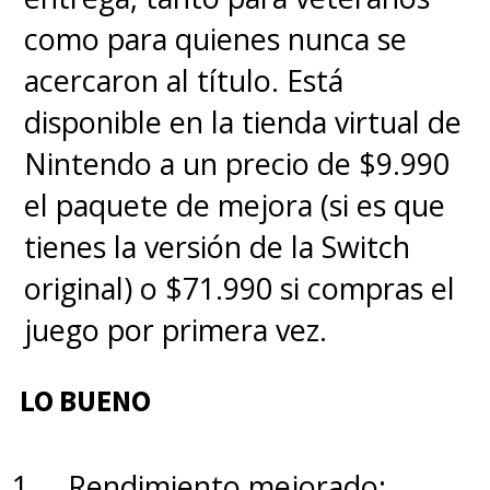
como para quienes nunca se
Lo mejor de
El día que la Tierra
acercaron al título. Está
explotó
está en
el
disponible en la tienda virtual de
entendimiento del poder de
Nintendo a un precio de $9.990
la animación tradicional y del
el paquete de mejora (si es que
retorno a las infalibles
tienes la versión de la Switch
fórmulas clásicas, que
original) o $71.990 si compras el
pueden seguir existiendo y
juego por primera vez.
prosperando con un giro
moderno
.
LO BUENO
¡Esto no es… esto no es… esto
Rendimiento mejorado: