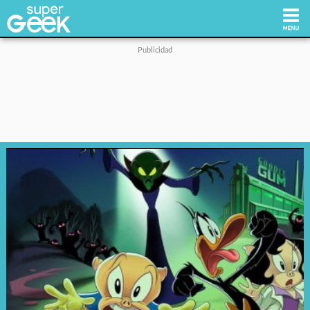
Inicio
Tecnología
Videojuegos
Reviews
Cultura Pop
Streaming
Síguenos: