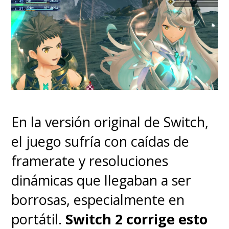
en una carrera contrarreloj
para juntar dinero y reparar
el techo de su caótico hogar.
Si no lo logran, perderán su
casa.
Cada oportunidad de
trabajo termina en desastre -
En la versión original de Switch,
estamos seguros de que alguien
el juego sufría con caídas de
murió ahí
-, hasta que consiguen
framerate y resoluciones
hallar empleo en la fábrica de
dinámicas que llegaban a ser
chicles local, verdadero orgullo
borrosas, especialmente en
de su pueblo, gracias a la ayuda
portátil.
Switch 2 corrige esto
de
Petunia
(gran incorporación