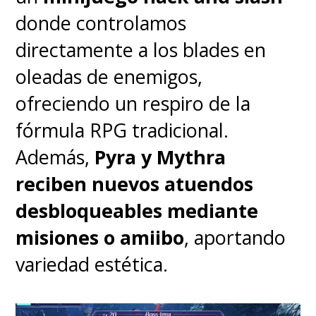
de apelar a las audiencias
donde controlamos
modernas, como su
directamente a los blades en
referencia al té boba o una
oleadas de enemigos,
secuencia de influencers de
ofreciendo un respiro de la
TikTok que se olvida
fórmula RPG tradicional.
rápidamente
. Por ello, marcha
Además,
Pyra y Mythra
mejor cuando captura la esencia
reciben nuevos atuendos
del
slapstick
y la comedia
desbloqueables mediante
absurda que inmortalizó a estos
misiones o amiibo
, aportando
personajes.
Si algo funciona,
variedad estética.
no lo cambies. Ver explotar al
pato al masticar un chicle