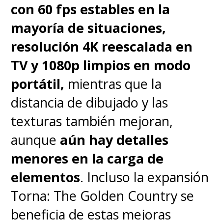
con 60 fps estables en la
a la dinámica). Es ahí donde se
mayoría de situaciones,
cruzan con esta conspiración de
resolución 4K reescalada en
origen alienígena.
TV y 1080p limpios en modo
portátil,
mientras que la
Resulta hilarante ver a esta
distancia de dibujado y las
pareja dispareja, criada como
texturas también mejoran,
hermanos, tratando de
aunque
aún hay detalles
encajar en un mundo
menores en la carga de
demasiado cuadrado. Lo
elementos
. Incluso la expansión
cierto es que, a veces, solo
Torna: The Golden Country se
tenemos que volvernos un
beneficia de estas mejoras
poco locos -o
looney
- para