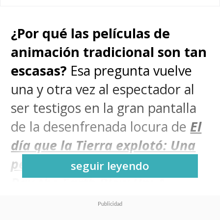
¿Por qué las películas de
animación tradicional son tan
escasas?
Esa pregunta vuelve
una y otra vez al espectador al
ser testigos en la gran pantalla
de la desenfrenada locura de
El
día que la Tierra explotó: Una
película de Looney Tunes
(The
seguir leyendo
Day the Earth Blew Up: A
Looney Tunes Movie)
,
una
verdadera celebración de los