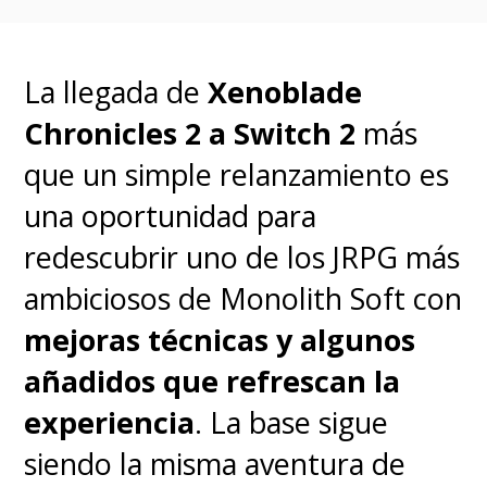
No obstante, no todo es bueno
La llegada de
Xenoblade
en esta novedosa expansión, ya
Chronicles 2 a Switch 2
más
que para los que esperaban ver
que un simple relanzamiento es
su avance reflejado en este
una oportunidad para
nuevo DLC, cabe señalar que
no
redescubrir uno de los JRPG más
hay progresión directa entre
ambiciosos de Monolith Soft con
las dos temporadas, ya que
mejoras técnicas y algunos
funcionan como juegos
añadidos que refrescan la
independientes
. Por este
experiencia
. La base sigue
motivo, si queremos jugar con la
siendo la misma aventura de
nueva reglamentación