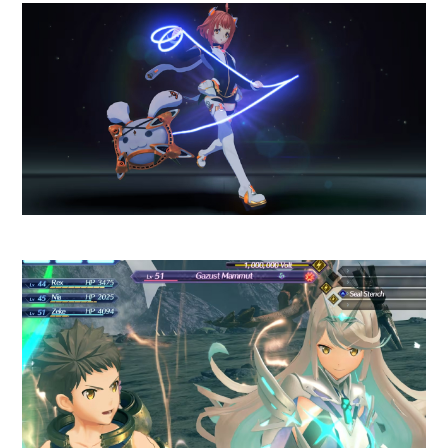
No es posible trasladar
progresos de Carrera o Mi
Equipo desde la temporada
2025.
Algunos jugadores podrían
considerar elevado el precio de
la expansión.
El DLC 2026 Season Pack de
EA
Sports F1 25
ya se encuentra
disponible para
PlayStation 5,