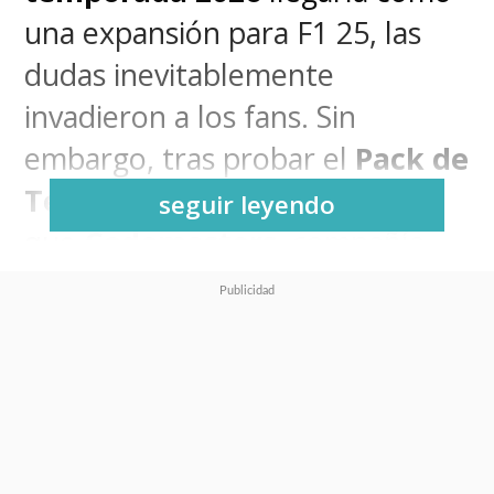
una expansión para F1 25, las
dudas inevitablemente
invadieron a los fans. Sin
embargo, tras probar el
Pack de
Temporada 2026
, queda claro
seguir leyendo
que
Codemasters
, compañía
desarrolladora de F1 25, no se
limitó a actualizar plantillas y
decorar menús, sino que trabajó
en una
transformación
profunda de la experiencia de
conducción, destacando el