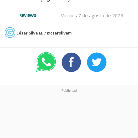
jugadores conocer sus
características
antes de que
Viernes 7 de agosto de 2026
REVIEWS
haga su debut oficial en la
César Silva M. / @csarsilvam
Fórmula 1
.