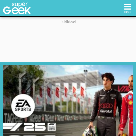
Inicio
Tecnología
Videojuegos
Reviews
Cultura Pop
Streaming
Síguenos: