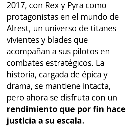
2017, con Rex y Pyra como
tendremos que comenzar una
protagonistas en el mundo de
nueva partida
.
Alrest, un universo de titanes
vivientes y blades que
Lo bueno:
acompañan a sus pilotos en
Los nuevos monoplazas ofrecen
combates estratégicos. La
una conducción claramente
historia, cargada de épica y
diferente y más desafiante.
drama, se mantiene intacta,
MADRING es un circuito
pero ahora se disfruta con un
divertido, diferente y
rendimiento que por fin hace
visualmente espectacular.
justicia a su escala.
Lo malo: