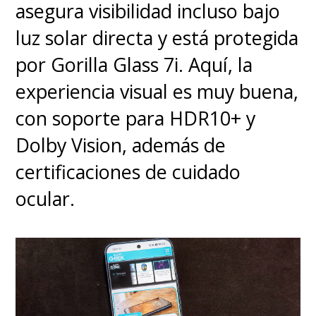
gaming se recomienda
asegura visibilidad incluso bajo
acompañarlo con una barra
luz solar directa y está protegida
de sonido
, porque sería un
por Gorilla Glass 7i. Aquí, la
insulto desperdiciar esa calidad
experiencia visual es muy buena,
de imagen con un audio como
con soporte para HDR10+ y
este.
Dolby Vision, además de
certificaciones de cuidado
En
conectividad
, este U6
ocular.
ofrece cuatro puertos HDMI 2.0,
dos USB, WiFi y Bluetooth 5.3,
cubriendo bien las necesidades
de consolas, reproductores y