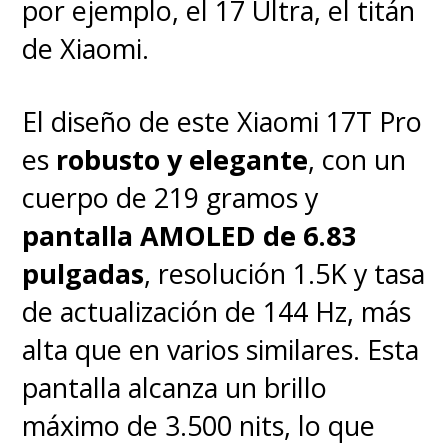
por ejemplo, el 17 Ultra, el titán
de Xiaomi.
El diseño de este Xiaomi 17T Pro
es
robusto y elegante
, con un
cuerpo de 219 gramos y
El
audio
cumple con dos
pantalla AMOLED de 6.83
parlantes de 10 W y soporte
pulgadas
, resolución 1.5K y tasa
Dolby Atmos, que da cierta
de actualización de 144 Hz, más
sensación envolvente. Sin
alta que en varios similares. Esta
embargo,
los graves son
pantalla alcanza un brillo
limitados y para cine o
máximo de 3.500 nits, lo que