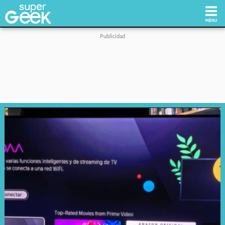
Inicio
Tecnología
Videojuegos
Reviews
Cultura Pop
Streaming
Síguenos: