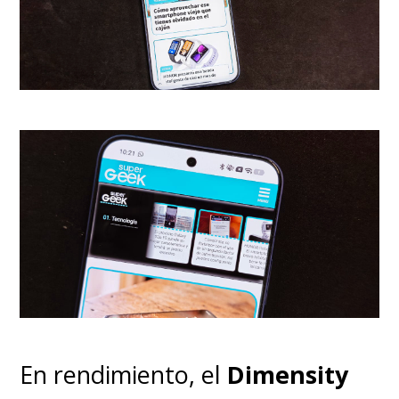
periféricos.
No incluye salida
óptica dedicada ni HDMI 2.1
,
lo que puede ser una limitación
para algunos usuarios. En tanto,
e
l
control remoto
es sencillo,
con accesos directos a apps de
streaming y micrófono para
comandos de voz. No es
retroiluminado, pero
responde
rápido y se integra bien con el
ecosistema VIDAA.
En rendimiento, el
Dimensity