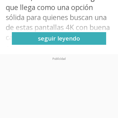
que llega como una opción
sólida para quienes buscan una
de estas pantallas 4K con buena
calidad de imagen y
seguir leyendo
conectividad, sin disparar el
presupuesto.
El televisor monta un
panel VA
de 55 pulgadas con tecnología
Mini LED y resolución 4K
,
acompañado de soporte para
Dolby Vision, HDR10+ y HLG
, lo