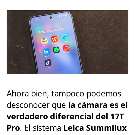
es un televisor competitivo para
cine en casa y uso familiar.
El
precio actual ronda entre los
320 mil y 360 mil pesos
chilenos.
Ahora bien, tampoco podemos
desconocer que
la cámara es el
verdadero diferencial del 17T
Pro
. El sistema
Leica Summilux