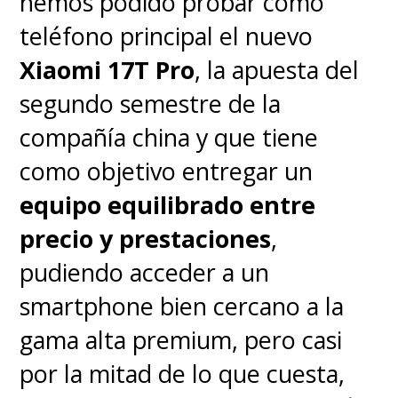
hemos podido probar como
cuadro, algo que puede usarse
teléfono principal el nuevo
solo conectando el televisor a
Xiaomi 17T Pro
, la apuesta del
internet.
segundo semestre de la
compañía china y que tiene
como objetivo entregar un
equipo equilibrado entre
precio y prestaciones
,
pudiendo acceder a un
smartphone bien cercano a la
gama alta premium, pero casi
por la mitad de lo que cuesta,