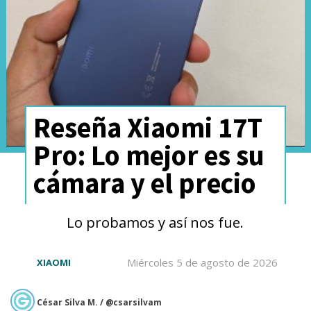
aunque sin llegar al nivel de
modelos gamer de 120 Hz.
Reseña Xiaomi 17T
Pro: Lo mejor es su
cámara y el precio
Lo probamos y así nos fue.
Miércoles 5 de agosto de 2026
XIAOMI
César Silva M. / @csarsilvam