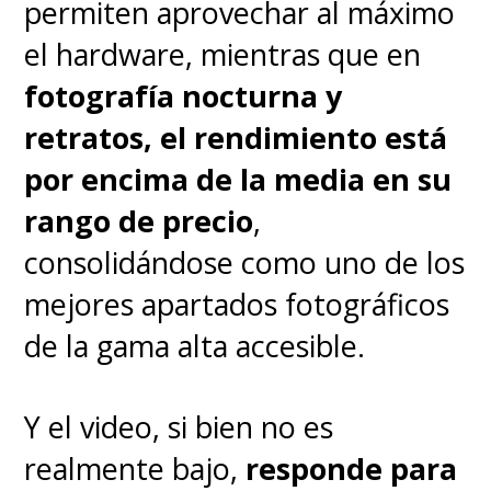
permiten aprovechar al máximo
El nivel de detalle fotográfico, el
el hardware, mientras que en
rango dinámico y la
fotografía nocturna y
interpretación de los colores
retratos, el rendimiento está
(apoyada por el sensor RYYB)
por encima de la media en su
son espectaculares sin
rango de precio
,
importar si es de día o de
consolidándose como uno de los
noche
. Y a esto hay que sumar
mejores apartados fotográficos
un
telefoto de 48MP con un
de la gama alta accesible.
zoom óptico de 4x
que además
hace las veces de cámara macro,
Y el video, si bien no es
permitiendo acercamientos
realmente bajo,
responde para