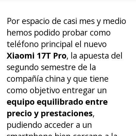
procesador de Qualcomm (no
puede) o uno similar y que se
Por espacio de casi mes y medio
queda bien atrás, pero es bueno
hemos podido probar como
recordar que
los procesadores
teléfono principal el nuevo
han avanzado tanto que las
Xiaomi 17T Pro
, la apuesta del
aplicaciones aún no lo
segundo semestre de la
alcanzan
, por lo que cuando
compañía china y que tiene
mucho usamos el 40% de lo que
como objetivo entregar un
realmente pueden dar y si a eso
equipo equilibrado entre
le aplicas un buen trabajo de
precio y prestaciones
,
software, entonces habrá
pudiendo acceder a un
rendimiento de sobra.