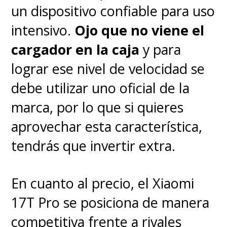
fotográficos, pero la realidad es
un dispositivo confiable para uso
que suma tecnología extra.
Solo
intensivo.
Ojo que no viene el
uno de los orificios es la
cargador en la caja
y para
cámara selfie de 13MP
que
lograr ese nivel de velocidad se
entrega buenos resultados,
debe utilizar uno oficial de la
mientras que los otros dos
marca, por lo que si quieres
albergan un
sensor ToF 3D
aprovechar esta característica,
(Time of Flight) y un sensor
tendrás que invertir extra.
biométrico/infrarrojo
y que
combinados permiten que el
En cuanto al precio, el Xiaomi
equipo pueda operarse a través
17T Pro se posiciona de manera
de gestos, sin tocar la pantalla,
competitiva frente a rivales