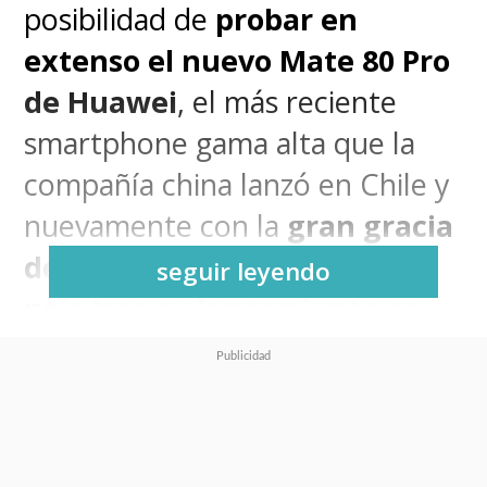
posibilidad de
probar en
extenso el nuevo Mate 80 Pro
de Huawei
, el más reciente
smartphone gama alta que la
compañía china lanzó en Chile y
nuevamente con la
gran gracia
de que llegara muy rápido al
seguir leyendo
país tras su lanzamiento en
China
, algo que hace años era
impensado pero que Huawei
Chile ha apurado porque sabe
que es la única manera de