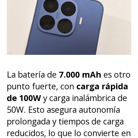
Si nos vamos para adelante,
La batería de
7.000 mAh
es otro
al mirar la pantalla,
notarán
punto fuerte, con
carga rápida
tres perforaciones en la parte
de 100W
y carga inalámbrica de
superior
, algo que ha llevado a
50W. Esto asegura autonomía
una confusión común como es
prolongada y tiempos de carga
pensar que son tres lentes
reducidos, lo que lo convierte en