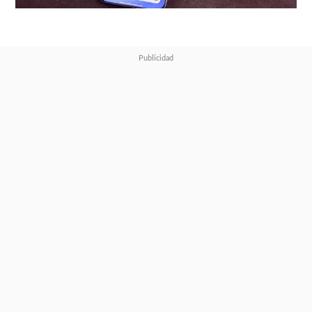
mejor expresión para cuado
alguien sale serio en una foto
,
y no mucho más. Como ya
decíamos, esto tiene que ver
con las limitaciones impuestas a
Huawei y no a algo tecnológico,
puesto que en China puede
desplegar todo su poder sin que
nadie la detenga y vaya si tiene
funciones sorprendentes.