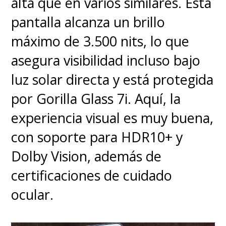
que ser sinceros: los llamados
alta que en varios similares. Esta
usuarios "gamer" no van a ir por
pantalla alcanza un brillo
un teléfono de estas
máximo de 3.500 nits, lo que
características para
asegura visibilidad incluso bajo
profesionalizar su juego, ni
luz solar directa y está protegida
tampoco irán por un Galaxy S26
por Gorilla Glass 7i. Aquí, la
Ultra, un HONOR Magic8 Pro ni
experiencia visual es muy buena,
un Xiaomi 17 Ultra. Para eso hay
con soporte para HDR10+ y
otros como los Redmagic, un
Dolby Vision, además de
POCO GT o incluso un Infinix,
certificaciones de cuidado
todos enfocados en los
ocular.
videojuegos y ese público lo