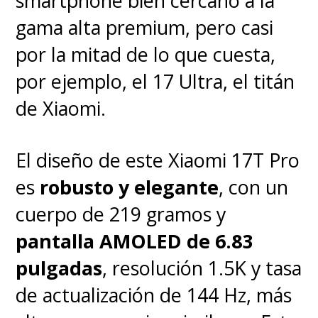
smartphone bien cercano a la
gama alta premium, pero casi
¿Que si puedes jugar?
Claro
por la mitad de lo que cuesta,
que se puede correr todos los
por ejemplo, el 17 Ultra, el titán
videojuegos para móviles
de Xiaomi.
disponibles aunque quizás haya
alguno de los más demandantes
El diseño de este Xiaomi 17T Pro
que no rindan bien al máximo de
es
robusto y elegante
, con un
gráficos,
pero en la
cuerpo de 219 gramos y
configuración
pantalla AMOLED de 6.83
predeterminada puedes jugar
pulgadas
, resolución 1.5K y tasa
sin problema
. Igualmente hay
de actualización de 144 Hz, más