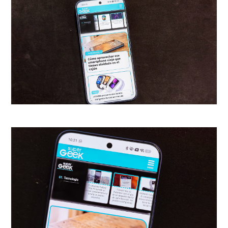
sabe muy bien.
Y es que
puede que las
comparaciones o el nombrar
otras marcas y modelos para
algunos resulte odioso
, pero
es lo que finalmente tenemos
que hacer ante tanta
información derechamente
inflada, falsa y, sobre todo,
vendida que esparcen los
llamados "influencers tech" que