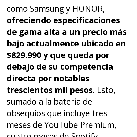
algo que en China es
como Samsung y HONOR,
espectacular, pero que al resto
ofreciendo especificaciones
del planeta llega bien limitado,
de gama alta a un precio más
lamentablemente.
bajo actualmente ubicado en
$829.990 y que queda por
Siguiendo con este punto,
debajo de su competencia
tenemos
EMUI 15 como capa
directa por notables
de personalización, basada en
trescientos mil pesos
. Esto,
Android 12 que fue la última
sumado a la batería de
a la que Huawei tuvo acceso
.
obsequios que incluye tres
Para sorpresa, no se siente vieja
meses de YouTube Premium,
ni tampoco queda tan atrás de
cuatro meses de Spotify