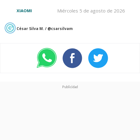
Miércoles 5 de agosto de 2026
XIAOMI
César Silva M. / @csarsilvam
Si bien el último tiempo Huawei
es bien reacia a contar qué
procesador utilizan sus
teléfonos inteligentes, por datos
externos sabemos que cuenta