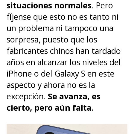
extremos con un nivel de nitidez
situaciones normales
. Pero
que domina el mercado actual.
fíjense que esto no es tanto ni
Los colores, el detalle, la
un problema ni tampoco una
definición, todo está increíble
sorpresa, puesto que los
y aún más sorprendente el
fabricantes chinos han tardado
resultado del zoom digital
años en alcanzar los niveles del
que no hay otro igual.
El video
iPhone o del Galaxy S en este
ha avanzado y es más estable,
aspecto y ahora no es la
pero aún no logra el nivel de
excepción.
Se avanza, es
Apple o Samsung.
cierto, pero aún falta.