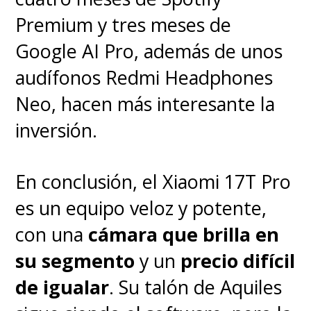
su competencia. Además, el
Premium y tres meses de
gigante chino se las arregla para
Google AI Pro, además de unos
sumar algunas cosas que la
audífonos Redmi Headphones
hacen ver más fresca y también
Neo, hacen más interesante la
diferente a las demás como
por
inversión.
ejemplo las animaciones y sus
muy bien logrados juegos por
En conclusión, el Xiaomi 17T Pro
gestos que se pueden activar
es un equipo veloz y potente,
cuando el equipo está
con una
cámara que brilla en
bloqueado
. Son cosas menores,
su segmento
y un
precio difícil
es cierto, pero ayudan a
de igualar
. Su talón de Aquiles
maquillar un poco la situación.