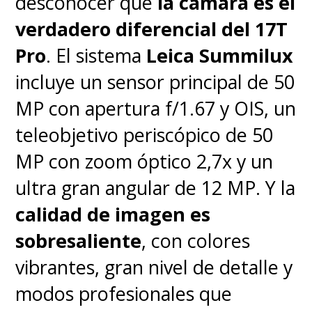
desconocer que
la cámara es el
particular no me molesta esto
verdadero diferencial del 17T
último, pero lo menciono para
Pro
. El sistema
Leica Summilux
que se entienda mejor el trabajo
incluye un sensor principal de 50
de Huawei en este apartado.
MP con apertura f/1.67 y OIS, un
teleobjetivo periscópico de 50
MP con zoom óptico 2,7x y un
ultra gran angular de 12 MP. Y la
calidad de imagen es
sobresaliente
, con colores
vibrantes, gran nivel de detalle y
modos profesionales que