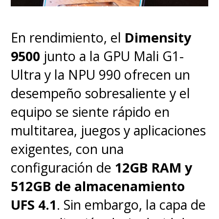
no nos queda otra que
entregar más detalles y ser
En rendimiento, el
Dimensity
en extremo claros para que el
9500
junto a la GPU Mali G1-
usuario tenga información
Ultra y la NPU 990 ofrecen un
real antes de poder invertir
desempeño sobresaliente y el
su dinero en un nuevo
equipo se siente rápido en
teléfono inteligente.
multitarea, juegos y aplicaciones
exigentes, con una
configuración de
12GB RAM y
512GB de almacenamiento
UFS 4.1
. Sin embargo, la capa de