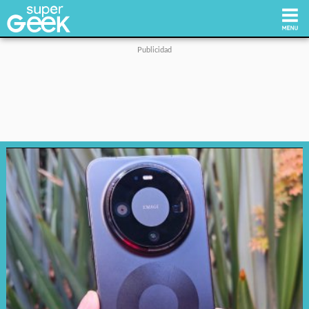
Inicio
Tecnología
Videojuegos
Reviews
Cultura Pop
Streaming
Síguenos: