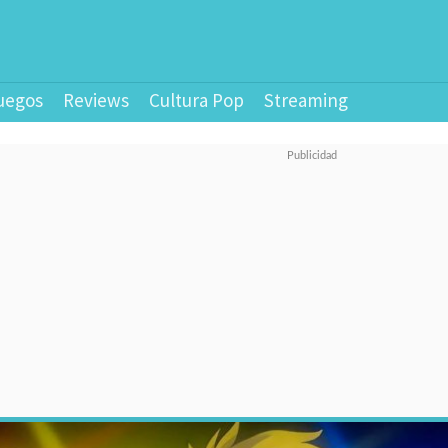
uegos
Reviews
Cultura Pop
Streaming