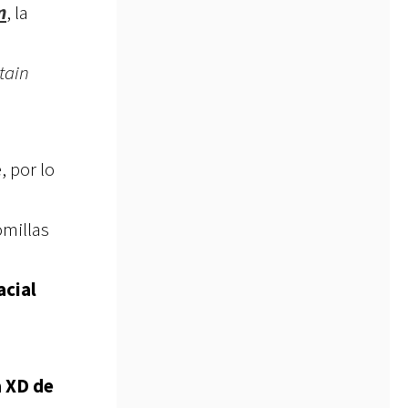
m
, la
tain
, por lo
omillas
acial
a XD de