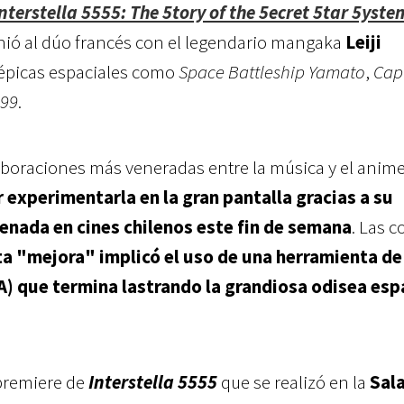
nterstella 5555: The 5tory of the 5ecret 5tar 5yste
nió al dúo francés con el legendario mangaka
Leiji
e épicas espaciales como
Space Battleship Yamato
,
Cap
999
.
laboraciones más veneradas entre la música y el anime
 experimentarla en la gran pantalla gracias a su
enada en cines chilenos este fin de semana
. Las c
ta "mejora" implicó el uso de una herramienta de
(IA) que termina lastrando la grandiosa odisea esp
premiere de
Interstella 5555
que se realizó en la
Sal