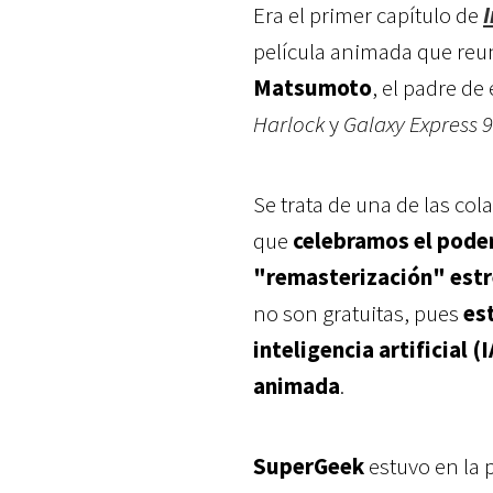
Era el primer capítulo de
I
película animada que reu
Matsumoto
, el padre d
Harlock
y
Galaxy Express 
Se trata de una de las co
que
celebramos el poder
"remasterización" estr
no son gratuitas, pues
es
inteligencia artificial 
animada
.
SuperGeek
estuvo en la 