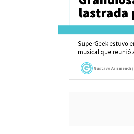
lastrada 
SuperGeek estuvo en
musical que reunió 
Gustavo Arismendi /