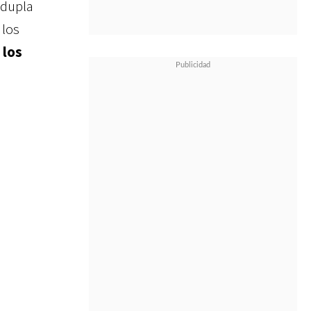
 dupla
 los
 los