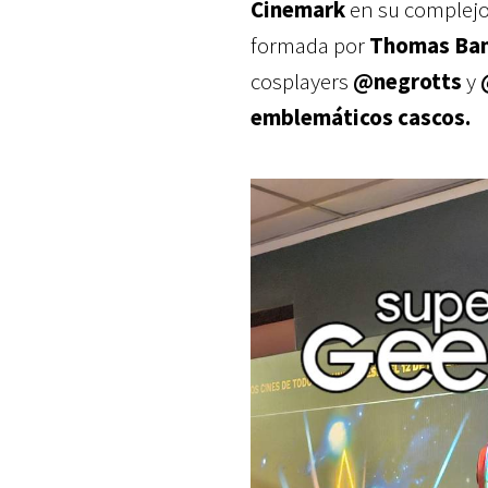
Cinemark
en su complejo
formada por
Thomas Ban
cosplayers
@negrotts
y
emblemáticos cascos.