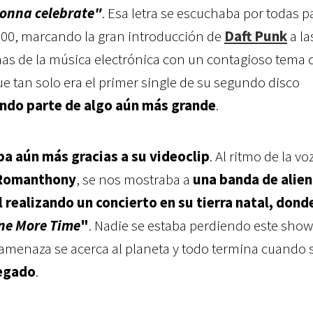
gonna celebrate"
. Esa letra se escuchaba por todas p
2000, marcando la gran introducción de
Daft Punk
a la
s de la música electrónica con un contagioso tema 
ue tan solo era el primer single de su segundo disco
ndo parte de algo aún más grande
.
ba aún más gracias a su videoclip
. Al ritmo de la vo
Romanthony
, se nos mostraba a
una banda de alie
 realizando un concierto en su tierra natal, dond
ne More Time
"
. Nadie se estaba perdiendo este show
menaza se acerca al planeta y todo termina cuando s
legado
.