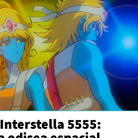
Interstella 5555:
 odisea espacial