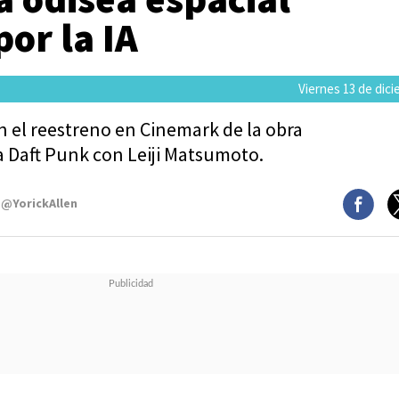
por la IA
Viernes 13 de dic
 el reestreno en Cinemark de la obra
a Daft Punk con Leiji Matsumoto.
 @YorickAllen