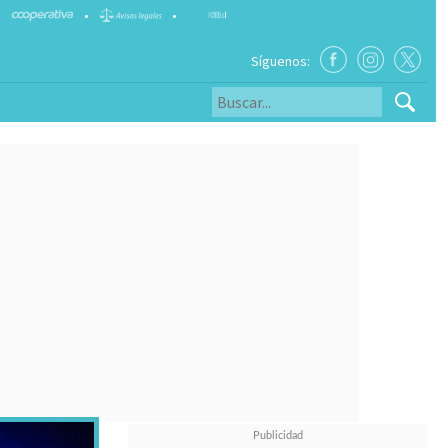
•
•
Síguenos: