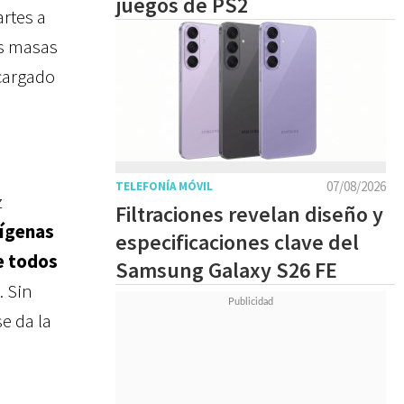
juegos de PS2
artes a
s masas
cargado
07/08/2026
TELEFONÍA MÓVIL
z
Filtraciones revelan diseño y
nígenas
especificaciones clave del
e todos
Samsung Galaxy S26 FE
. Sin
e da la