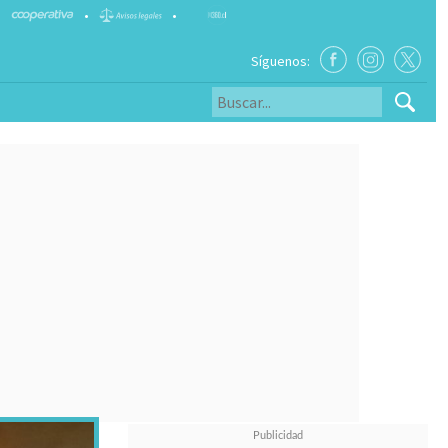
•
•
Síguenos: