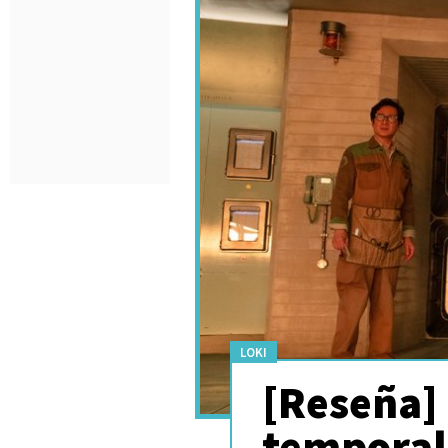
LOKI
[Reseña] 
temporal