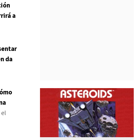
ción
rirá a
sentar
en da
 cómo
ina
 el