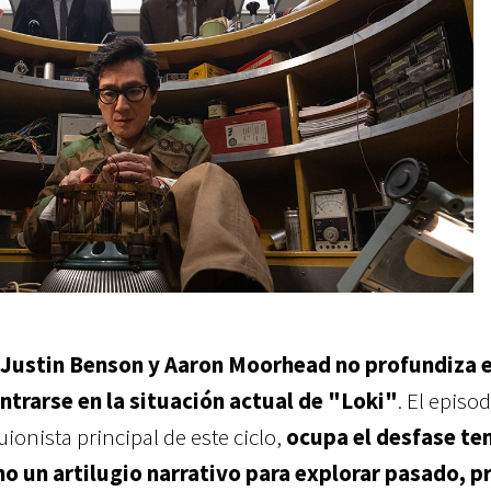
r Justin Benson y Aaron Moorhead no profundiza 
ntrarse en la situación actual de "Loki"
. El episo
guionista principal de este ciclo,
ocupa el desfase te
o un artilugio narrativo para explorar pasado, p