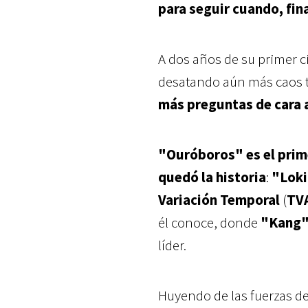
para seguir cuando, fi
A dos años de su primer c
desatando aún más caos t
más preguntas de cara 
"Ouróboros" es el prime
quedó la historia
:
"Loki
Variación Temporal
(
TV
él conoce, donde
"Kang
líder.
Huyendo de las fuerzas d