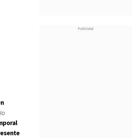
en
dio
mporal
resente