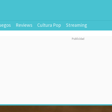
uegos
Reviews
Cultura Pop
Streaming