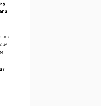
e y
ar a
atado
 que
te.
ra?