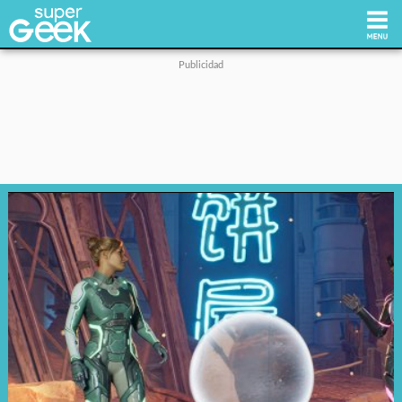
Inicio
Tecnología
Videojuegos
Reviews
Cultura Pop
Streaming
Síguenos: