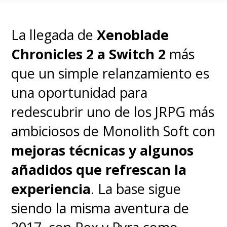
título ya está disponible en la
La llegada de
Xenoblade
tienda digital de Nintendo
Chronicles 2 a Switch 2
más
con un precio de
$49.990.
que un simple relanzamiento es
Lo bueno
una oportunidad para
redescubrir uno de los JRPG más
ambiciosos de Monolith Soft con
Narrativa brillante
con
mejoras técnicas y algunos
personajes entrañables y
añadidos que refrescan la
evolución emocional real.
experiencia
. La base sigue
siendo la misma aventura de
Variedad de mecánicas
que