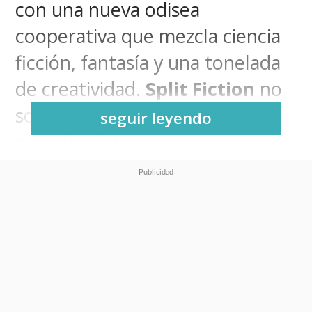
con una nueva odisea
cooperativa que mezcla ciencia
ficción, fantasía y una tonelada
de creatividad.
Split Fiction
no
solo es una carta de amor a la
seguir leyendo
narrativa interactiva, sino
también una
prueba de fuego
para amistades, parejas y
cualquier dúo dispuesto a
sumergirse en una historia
tan emocional como
explosiva.