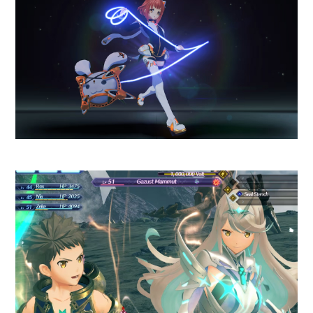
Lo malo
Sin modo para un jugador
:
necesitas sí o sí un
compañero humano.
Algunos defectos visuales
menores
en escenas
cinemáticas y zonas abiertas.