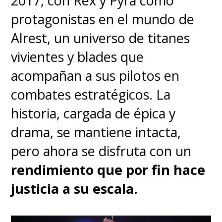
2017, con Rex y Pyra como
nunca se repiten: cada nivel
protagonistas en el mundo de
es una sorpresa.
Alrest, un universo de titanes
vivientes y blades que
Integración perfecta con
acompañan a sus pilotos en
Switch 2
: GameShare,
combates estratégicos. La
GameChat y crossplay con
historia, cargada de épica y
Switch 1.
drama, se mantiene intacta,
pero ahora se disfruta con un
Dirección artística
rendimiento que por fin hace
vibrante
y música que
justicia a su escala.
emociona (¡usa audífonos en
portátil!).