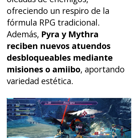
contemplativo y sumamente
ofreciendo un respiro de la
relajante,
aunque no tan
fórmula RPG tradicional.
épica.
Además,
Pyra y Mythra
reciben nuevos atuendos
desbloqueables mediante
misiones o amiibo
, aportando
variedad estética.