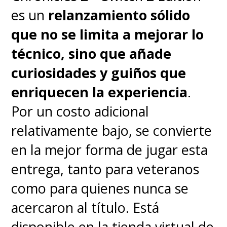
más pequeños al mundo de
es un
relanzamiento sólido
los videojuegos de Nintendo
,
que no se limita a mejorar lo
sobre todo por la simpleza y
técnico, sino que añade
hermosura de sus animaciones.
curiosidades y guiños que
Para los más avezados, es un
enriquecen la experiencia
.
título en extremo fácil, pero
Por un costo adicional
que sí o sí tienen que jugar
.
relativamente bajo, se convierte
Su fecha de lanzamiento está
en la mejor forma de jugar esta
confirmada para el
21 de mayo
entrega, tanto para veteranos
y en la eShop tiene un precio de
como para quienes nunca se
$61.990
, exclusivo para
acercaron al título. Está
Nintendo Switch 2.
disponible en la tienda virtual de