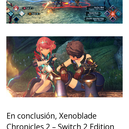
Sin duda alguna, Yoshi and the
Mysterious Book es un título
hecho para los fanáticos de
este personaje
y que busca
En conclusión, Xenoblade
mantener o ingresar a los
Chronicles 2 – Switch 2 Edition