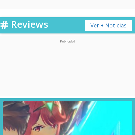
por culpa de las travesuras de
Bowser Jr.
y
Kamek
.
Reviews
Ver + Noticias