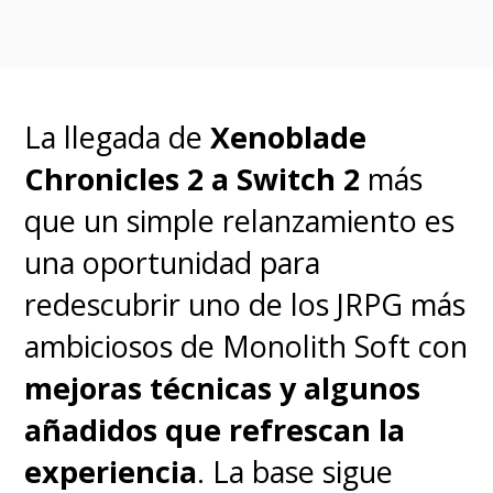
La llegada de
Xenoblade
Chronicles 2 a Switch 2
más
que un simple relanzamiento es
una oportunidad para
redescubrir uno de los JRPG más
Es importante recalcar que la
ambiciosos de Monolith Soft con
dificultad es
casi nula
. No hay
mejoras técnicas y algunos
límite de tiempo,
añadidos que refrescan la
prácticamente no hay
experiencia
. La base sigue
enemigos que te hagan daño