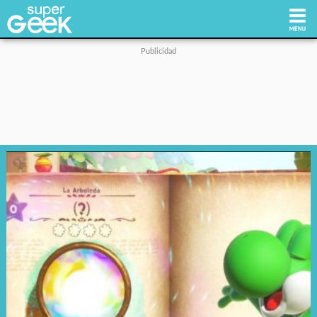
Inicio
Tecnología
Videojuegos
Reviews
Cultura Pop
Streaming
Síguenos: