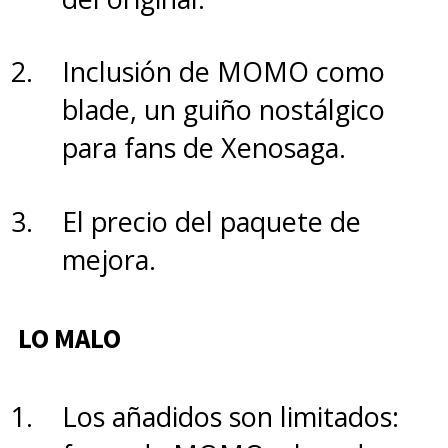
LO MALO
Inclusión de MOMO como
- Historia demasiado simple y
blade, un guiño nostálgico
predecible.
para fans de Xenosaga.
- Falta de innovación en algunos
El precio del paquete de
escenarios.
mejora.
- Banda sonora correcta, pero
LO MALO
poco memorable.
Los añadidos son limitados: