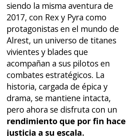
siendo la misma aventura de
real
y, si te caes por un
2017, con Rex y Pyra como
barranco, el juego simplemente
protagonistas en el mundo de
te devuelve al instante al borde
Alrest, un universo de titanes
de la plataforma, por lo que
la
vivientes y blades que
jugabilidad premia la
acompañan a sus pilotos en
paciencia y la curiosidad
por
combates estratégicos. La
encima de los reflejos.
historia, cargada de épica y
Más allá del grupo de Yoshis, el
drama, se mantiene intacta,
simpático Mr. E y el dúo de
pero ahora se disfruta con un
villanos (Bowser Jr. y Kamek), los
rendimiento que por fin hace
verdaderos protagonistas de
justicia a su escala.