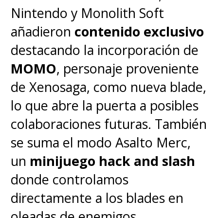
vemos en las películas del
Nintendo y Monolith Soft
Spider-Verse), combinadas con
añadieron
contenido exclusivo
texturas de acuarela y
destacando la incorporación de
contornos de lápiz en los
MOMO
, personaje proveniente
fondos.
de Xenosaga, como nueva blade,
lo que abre la puerta a posibles
Y la música es exactamente lo
colaboraciones futuras. También
que debería ser; muy acústica,
se suma el modo Asalto Merc,
alegre, llena de flautas e
un
minijuego hack and slash
instrumentos de viento,
donde controlamos
diseñada para acompañar un
directamente a los blades en
ritmo de exploración
oleadas de enemigos,