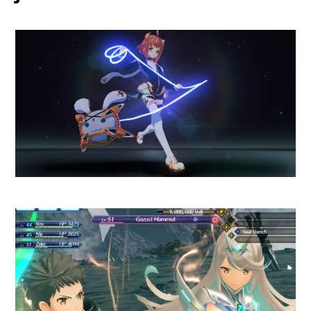
esta entrega son las
nuevas
criaturas
. El nivel de
imaginación puesto en ellas es
espectacular y te encontrarás
con
pequeñas bestias con
forma de varita para hacer
burbujas, medusas que
actúan como jetpacks
acuáticos y pájaros
rebotadores que juegan al
hula-hula
. Incluso el juego te
da la libertad de nombrar a