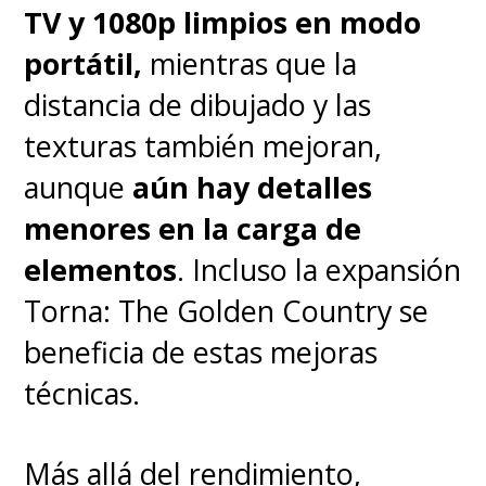
El estudio Good-Feel (creadores
TV y 1080p limpios en modo
de Yoshi's Woolly World y
portátil,
mientras que la
Crafted World) se vuelve a lucir
distancia de dibujado y las
con una dirección de arte
texturas también mejoran,
bellísima y esta vez optaron por
aunque
aún hay detalles
una estética que simula
menores en la carga de
ilustraciones de papel en
elementos
. Incluso la expansión
movimiento
. Las animaciones
Torna: The Golden Country se
de los personajes tienen una
beneficia de estas mejoras
tasa de fotogramas reducida
técnicas.
intencionadamente
(estilo
stop-motion, parecido a lo que
Más allá del rendimiento,