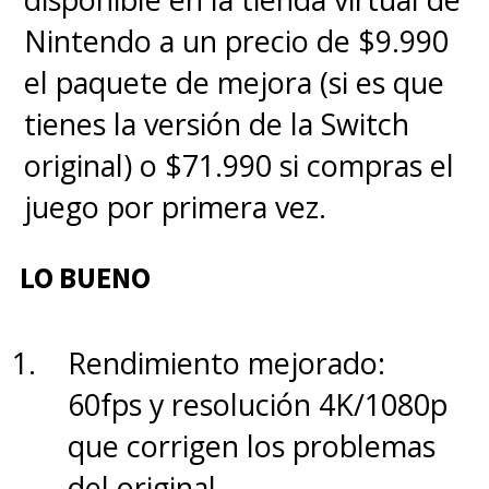
Nintendo a un precio de $9.990
LO BUENO
el paquete de mejora (si es que
tienes la versión de la Switch
- Jugabilidad fresca con el
Tail
original) o $71.990 si compras el
Flick
y puzzles creativos.
juego por primera vez.
- Diseño de niveles más
LO BUENO
interactivo y exploratorio.
Rendimiento mejorado:
- Compatibilidad con Amiibo que
60fps y resolución 4K/1080p
amplía la experiencia.
que corrigen los problemas
del original.