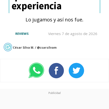
experiencia
como grupo
.
Lo jugamos y así nos fue.
Viernes 7 de agosto de 2026
REVIEWS
César Silva M. / @csarsilvam
Boutella es una protagonista
tan discreta que no logra