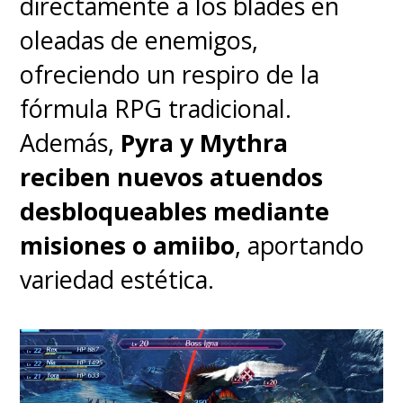
directamente a los blades en
oleadas de enemigos,
ofreciendo un respiro de la
fórmula RPG tradicional.
Además,
Pyra y Mythra
reciben nuevos atuendos
Donde sí le daré un punto a
desbloqueables mediante
favor es en el diseño de los
misiones o amiibo
, aportando
trajes el Imperium
, ya que es
variedad estética.
absolutamente pulcro e inspira
lo que pretende:
son un grupo
opresor capaz de llegar a las
últimas consecuencias para