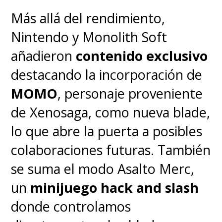
Más allá del rendimiento,
encuentra en un lugar
Nintendo y Monolith Soft
indeterminado entre la
Matrix
y
añadieron
contenido exclusivo
El Mundo entre Mundos
, pero,
destacando la incorporación de
donde quiera que esté, podrían
MOMO
, personaje proveniente
haber hecho un mejor trabajo
de Xenosaga, como nueva blade,
con la caracterización de
lo que abre la puerta a posibles
envejecimiento.
Ese maquillaje
colaboraciones futuras. También
no resiste el paso del tiempo
.
se suma el modo Asalto Merc,
un
minijuego hack and slash
donde controlamos