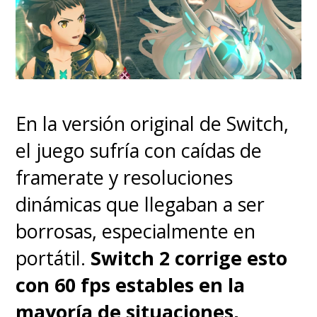
Samurái
.
A medida que avanza, la
"versión adulta" de
Star Wars
En la versión original de Switch,
no termina de convencer
. En
el juego sufría con caídas de
el último tramo hay una traición
framerate y resoluciones
que se veía venir desde el
dinámicas que llegaban a ser
minuto 40 y una batalla de
borrosas, especialmente en
grandes explosiones, demasiada
portátil.
Switch 2 corrige esto
acción en cámara lenta -
con 60 fps estables en la
prácticamente la firma de
mayoría de situaciones,
Snyder, pero
en esta pasada