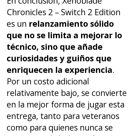
En conclusión, Xenoblade
severos con la nueva película del
Chronicles 2 – Switch 2 Edition
hombre detrás de
Sucker Punch
,
es un
relanzamiento sólido
quien no es ajeno a la división de
que no se limita a mejorar lo
opiniones y que sus hardcore-
técnico, sino que añade
fans le apoyen en todas, como
curiosidades y guiños que
cuando se hizo una gran
enriquecen la experiencia
.
campaña para liberar el "Snyder
Por un costo adicional
Cut" de Justice League.
Para
relativamente bajo, se convierte
sorpresa de nadie,
Rebel Moon
en la mejor forma de jugar esta
no llevaba ni 24 horas
entrega, tanto para veteranos
estrenada en Netflix y Snyder
como para quienes nunca se
ratificó de que hay versión R