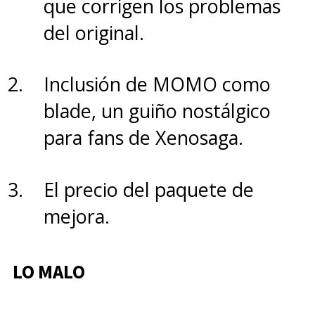
que corrigen los problemas
del original.
Inclusión de MOMO como
Rebel Moon: La niña de fuego
blade, un guiño nostálgico
ya está disponible en Netflix
,
para fans de Xenosaga.
y la parte dos,
La guerrera que
deja marcas
, se estrena el
19 de
El precio del paquete de
abril de 2024
.
mejora.
LO MALO