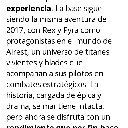
que no tienen mayor sentido
experiencia
. La base sigue
y, ojalá, se expliquen la
siendo la misma aventura de
secuela
. Cuando
Tarak (Staz
2017, con Rex y Pyra como
Nair)
se une al grupo, lo hace
protagonistas en el mundo de
luego de domar a un animal muy
Alrest, un universo de titanes
parecido a un hipogrifo -cual
vivientes y blades que
Harry Potter
- en una secuencia
acompañan a sus pilotos en
ajena a la narrativa central y
combates estratégicos. La
que, además, parece sacada de
historia, cargada de épica y
La Historia Sin Fin
.
drama, se mantiene intacta,
pero ahora se disfruta con un
Tarak es demasiado parecido
rendimiento que por fin hace