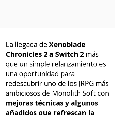
World por X motivo
" o "
soy/es
reconocido por luchar contra el
Imperium, pero mis demonios me
impiden vivir en paz
".
La llegada de
Xenoblade
¿Cómo vamos a armar una
Chronicles 2 a Switch 2
más
revolución si no conocemos a
que un simple relanzamiento es
nuestros compañeros de
una oportunidad para
armas? La confianza se basa
redescubrir uno de los JRPG más
en esos detalles
.
ambiciosos de Monolith Soft con
mejoras técnicas y algunos
En el viaje hay algunas cosas
añadidos que refrescan la