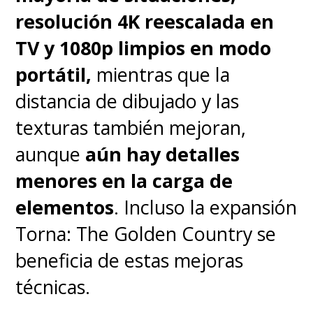
resolución 4K reescalada en
sobra y agota
- y coreografías
TV y 1080p limpios en modo
que no convencen en un planeta
portátil,
mientras que la
que parece Bespin y Kamino, a
distancia de dibujado y las
la vez que es absolutamente y
texturas también mejoran,
desgraciadamente anodina.
aunque
aún hay detalles
Su mayor trasfondo es afiatar al
menores en la carga de
grupo (cosa que todavía no
elementos
. Incluso la expansión
logra, y la película está por
Torna: The Golden Country se
terminar) y presentar el
beneficia de estas mejoras
paradero actual del real villano:
técnicas.
Balisarius (Fra Fee)
, que se