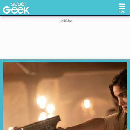
Inicio
Tecnología
Videojuegos
Reviews
Cultura Pop
Streaming
Síguenos: