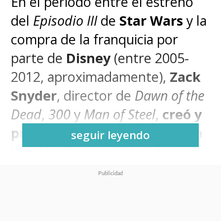
En el periodo entre el estreno
del
Episodio III
de
Star Wars
y la
compra de la franquicia por
parte de
Disney
(entre 2005-
2012, aproximadamente),
Zack
Snyder
, director de
Dawn of the
Dead
,
300
y
Man of Steel
,
creó y
presentó a George Lucas una
seguir leyendo
versión "más adulta" de una
galaxia muy, muy lejana
que
rápidamente fue
desestimada
.