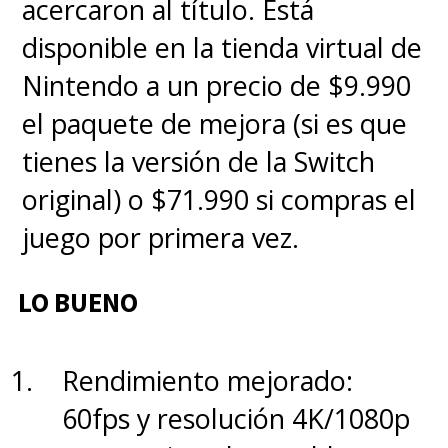
acercaron al título. Está
que es "una película
disponible en la tienda virtual de
absolutamente distinta". Solo
Nintendo a un precio de $9.990
queda a esperar hasta el
el paquete de mejora (si es que
próximo año para ver si la
tienes la versión de la Switch
cosa mejora o no. Dicen que
original) o $71.990 si compras el
habrá más acción
.
juego por primera vez.
LO BUENO
Rendimiento mejorado:
60fps y resolución 4K/1080p