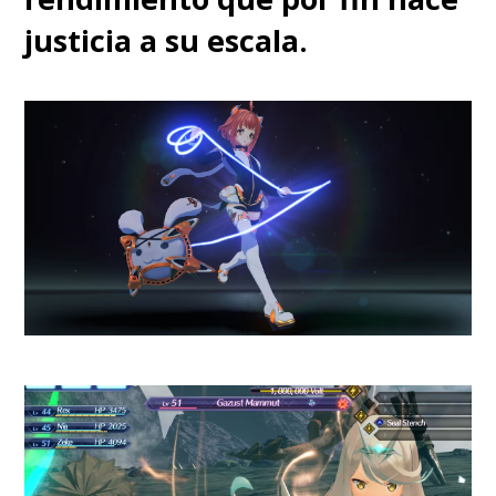
a Atreyu
, así como la pareja de
justicia a su escala.
hermanos
Darrian (Ray Fisher)
y
Devra Bloodaxe
(Cleopatra
Coleman)
, guerrilleros
dispuestos a enfrentarse cuerpo
a cuerpo contra el Imperium,
inevitablemente evocan a los
jóvenes
Saw y Steela Gerrera
en
Clone Wars
, o
Nemesis
(Bae
Doona)
es casi una fiel
representación de las Hermanas
de
Kubo y la Búsqueda del