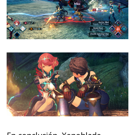
lograr sus objetivos
.
A todas luces, la inspiración
directa son los trajes de
Hugo
Boss
para el ejército nazi que, a
su vez, son la inspiración para el
Imperio de
Star Wars
, pero
acá
sí se ve el homenaje y no la
copia descarada. Aplausos por
eso
.
La crítica y el pública han sido