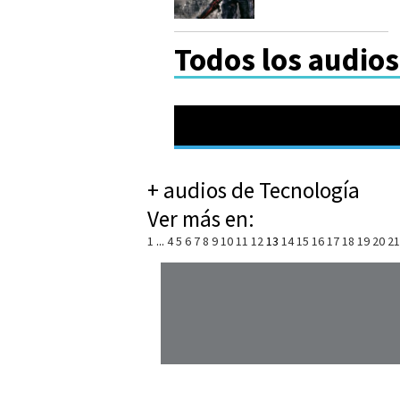
Todos los audios
+ audios de Tecnología
Ver más en:
1
...
4
5
6
7
8
9
10
11
12
13
14
15
16
17
18
19
20
21