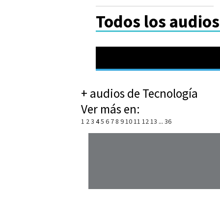
Todos los audios
+ audios de Tecnología
Ver más en:
1
2
3
4
5
6
7
8
9
10
11
12
13
...
36