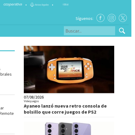
•
•
Síguenos:
s
ebrales
07/08/2026
Videojuegos
Ayaneo lanzó nueva retro consola de
gar
bolsillo que corre juegos de PS2
n Remote