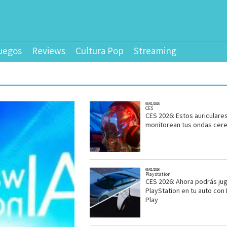
uegos
Reviews
Cultura Pop
Streaming
09/01/2026
CES
CES 2026: Estos auriculare
monitorean tus ondas cer
09/01/2026
Playstation
CES 2026: Ahora podrás ju
PlayStation en tu auto co
Play