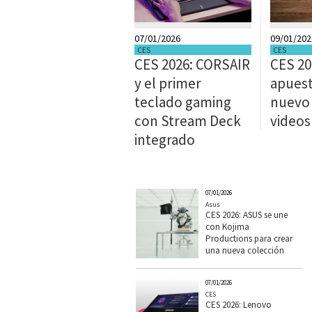
07/01/2026
09/01/202
CES
CES
CES 2026: CORSAIR
CES 20
y el primer
apuest
teclado gaming
nuevo 
con Stream Deck
videos
integrado
07/01/2026
Asus
CES 2026: ASUS se une
con Kojima
Productions para crear
una nueva colección
07/01/2026
CES
CES 2026: Lenovo