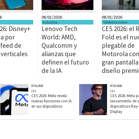
6
08/01/2026
08/01/2026
Industria
Telefonía móvil
26: Disney+
Lenovo Tech
CES 2026: el 
a por
World: AMD,
Fold es el nu
feed de
Qualcomm y
plegable de
 verticales
alianzas que
Motorola con
definen el futuro
gran pantalla
de la IA
diseño prem
07/01/2026
07/01/2026
CES
CES
CES 2026: Meta revela
CES 2026: Meta p
nuevas funciones con IA
lanzamiento de 
en sus dispositivos
dispositivos Ray
Display