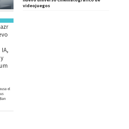
videojuegos
Razr
evo
 IA,
 y
ium
ausa el
sus
-Ban