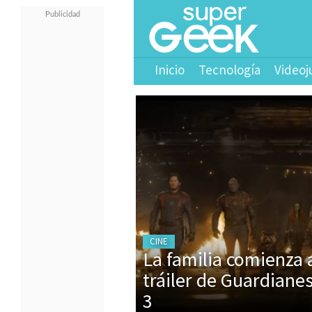
Inicio
Tecnología
Videoj
CINE
La familia comienza 
tráiler de Guardianes
3