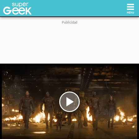
Inicio
Tecnología
Videojuegos
Reviews
Cultura Pop
Play
Video
Streaming
Síguenos: