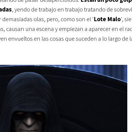
adas
, yendo de trabajo en trabajo tratando de sobrevi
 demasiadas olas, pero, como son el '
Lote Malo
', s
s, causan una escena y empiezan a aparecer en el rad
en envueltos en las cosas que suceden a lo largo de l