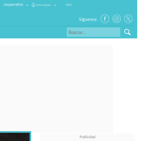
•
•
Síguenos: