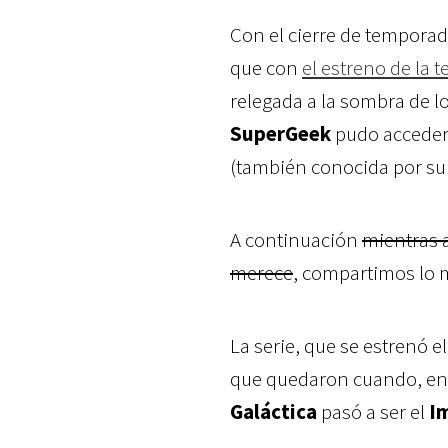
Con el cierre de tempora
que con
el estreno de la t
relegada a la sombra de lo
SuperGeek
pudo acceder 
(también conocida por su 
A continuación
mientras 
merece
, compartimos lo 
La serie, que se estrenó e
que quedaron cuando, en
Galáctica
pasó a ser el
I