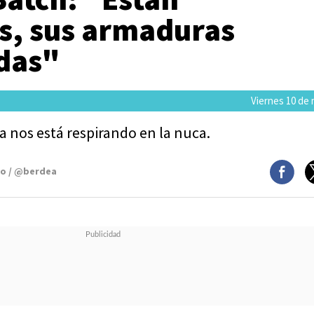
s, sus armaduras
das"
Viernes 10 de
a nos está respirando en la nuca.
mo / @berdea