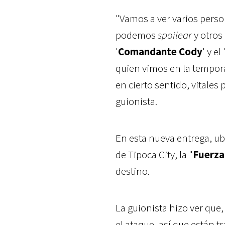
"Vamos a ver varios perso
podemos
spoilear
y otros 
'
Comandante Cody
' y el 
quien vimos en la tempora
en cierto sentido, vitales 
guionista.
En esta nueva entrega, u
de Tipoca City, la "
Fuerza
destino.
La guionista hizo ver que,
el ataque, así que están 