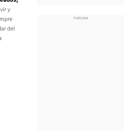
vir y
iempre
ar del
a