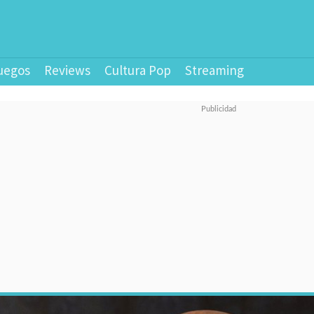
uegos
Reviews
Cultura Pop
Streaming