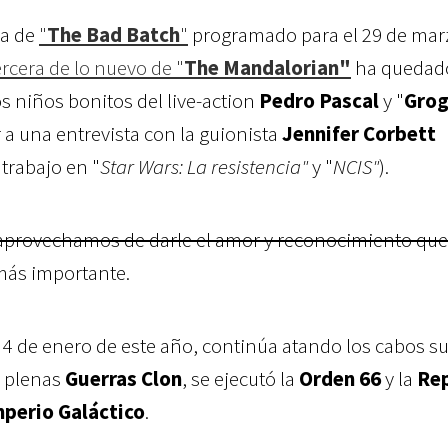
da de
"
The Bad Batch
"
programado para el 29 de mar
ercera de lo nuevo de "
The Mandalorian"
ha quedad
s niños bonitos del live-action
Pedro Pascal
y "
Gro
a una entrevista con la guionista
Jennifer Corbett
trabajo en "
Star Wars: La resistencia"
y "
NCIS"
).
aprovechamos de darle el amor y reconocimiento que
más importante.
l 4 de enero de este año, continúa atando los cabos s
 plenas
Guerras Clon
, se ejecutó la
Orden 66
y la
Rep
mperio Galáctico
.