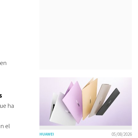
ien
s
que ha
n el
05/08/2026
HUAWEI