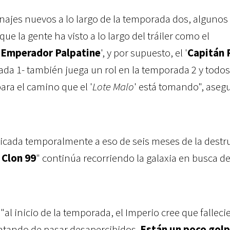
najes nuevos a lo largo de la temporada dos, algunos
que la gente ha visto a lo largo del tráiler como el
'
Emperador Palpatine
', y por supuesto, el '
Capitán 
da 1- también juega un rol en la temporada 2 y todos
para el camino que el '
Lote Malo
' está tomando", asegu
bicada temporalmente a eso de seis meses de la destr
 Clon 99
" continúa recorriendo la galaxia en busca de
 "al inicio de la temporada, el Imperio cree que fallec
tratando de pasar desapercibidos.
Están un poco gol