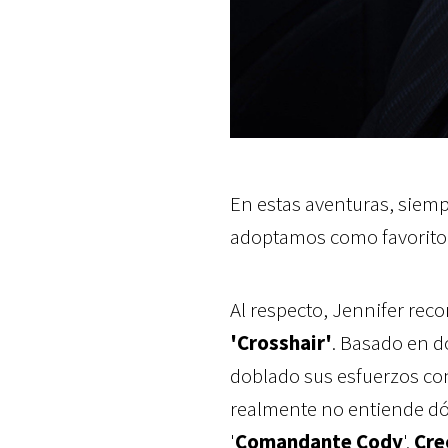
En estas aventuras, siemp
adoptamos como favorito
Al respecto, Jennifer reco
'Crosshair'
. Basado en d
doblado sus esfuerzos con
realmente no entiende dón
'
Comandante Cody
'.
Cre