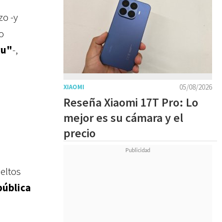
zo -y
o
gu"
-,
05/08/2026
XIAOMI
Reseña Xiaomi 17T Pro: Lo
mejor es su cámara y el
precio
ueltos
ública