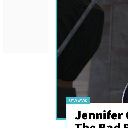
STAR WARS
Jennifer 
The Bad 