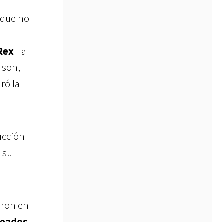
 que no
Rex
' -a
 son,
ró la
ucción
 su
ieron en
peados,