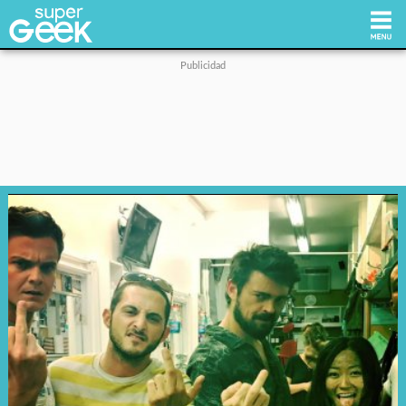
Inicio
Tecnología
Videojuegos
Reviews
Cultura Pop
Streaming
Síguenos: