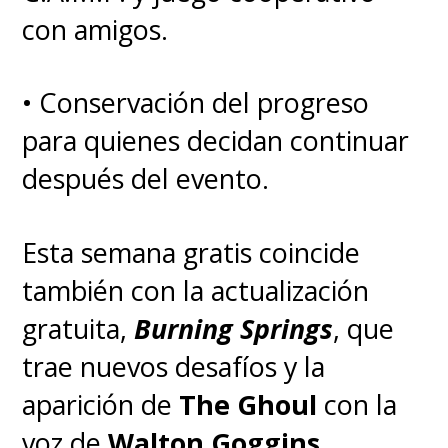
con amigos.
titulada "Gen V"
, la cual estará
centrada en jóvenes con
• Conservación del progreso
superpoderes que asisten a la
para quienes decidan continuar
única universidad
después del evento.
estadounidense para
superhéroes, la cual es dirigida
Esta semana gratis coincide
por Vought International. Desde
también con la actualización
ya esperen conexiones entre
gratuita,
Burning Springs
, que
este spin-off y la serie original,
trae nuevos desafíos y la
siendo descrita como
"parte
aparición de
The Ghoul
con la
serie universitaria, parte 'Los
voz de
Walton Goggins
,