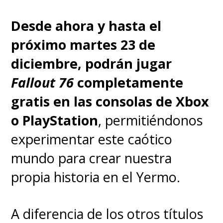
se mostró en la serie.
"Primera
temporada. Hace mucho
Desde ahora y hasta el
tiempo. La cuarta temporada,
próximo martes 23 de
ahora comenzamos"
,
diciembre, podrán jugar
confirmó.
Fallout 76
completamente
gratis en las consolas de Xbox
o PlayStation
, permitiéndonos
Season one. So long ago.
experimentar este caótico
Season four, now we
mundo para crear nuestra
begin ;)
propia historia en el Yermo.
pic.twitter.com/NFKfp6wYgZ
— Antony Starr (@antonystarr)
August 22, 2022
A diferencia de los otros títulos