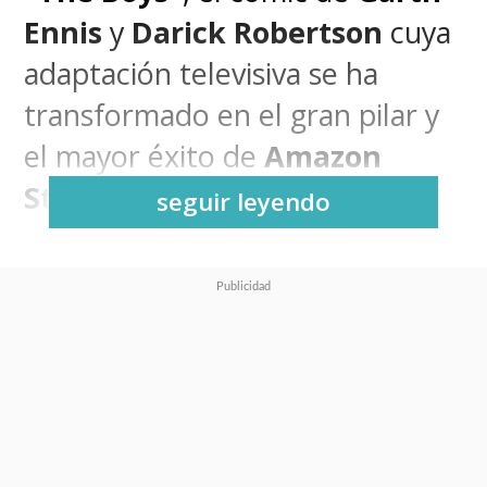
Ennis
y
Darick Robertson
cuya
adaptación televisiva se ha
transformado en el gran pilar y
el mayor éxito de
Amazon
Studios
a la fecha.
seguir leyendo
Este lunes se dio inicio a las
grabaciones de la cuarta
temporada de la serie
encabezada por Eric Kripke
, el
showrunner
de esta serie que
nos presenta un mundo