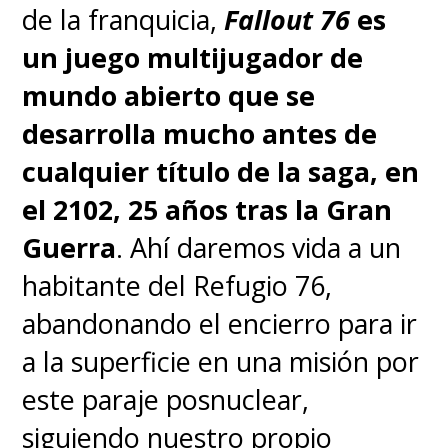
de la franquicia,
Fallout 76
es
La cuarta temporada también
un juego multijugador de
reforzó la importancia
mundo abierto que se
de
"Ryan", el hijo de
desarrolla mucho antes de
"Homelander"
(Starr) y la
cualquier título de la saga, en
fallecida "Becca Butcher"
el 2102, 25 años tras la Gran
(Shantel VanSanten), con su
Guerra
. Ahí daremos vida a un
joven intérprete Cameron
habitante del Refugio 76,
Crovetti siendoi elevado a
abandonando el encierro para ir
actor regular de la serie
.
Con
a la superficie en una misión por
ello, se ratifica que "Ryan"
este paraje posnuclear,
tendrá un importante rol en
siguiendo nuestro propio