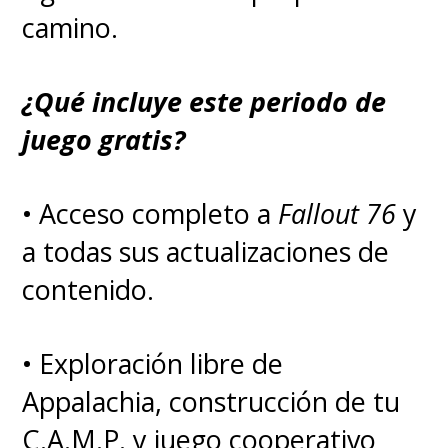
la futura temporada
, algo que
camino.
se anticipaba con la última
¿Qué incluye este periodo de
escena del tercer ciclo.
juego gratis?
Además,
la serie sumó a
• Acceso completo a
Fallout 76
y
Valorie Curry como
a todas sus actualizaciones de
"Firecracker" y a Susan
contenido.
Heyward como "Sister Sage"
,
expandiendo aún más su elenco.
• Exploración libre de
Appalachia, construcción de tu
"The Boys" también
dio el
C.A.M.P. y juego cooperativo
vamos a una serie derivada