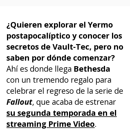
with my
@TheBoysTV
family. Let’s do this!!!!
¿Quieren explorar el Yermo
#TheBoys
#Season4
postapocalíptico y conocer los
📟🥖🔪💪🏼🍼
secretos de Vault-Tec, pero no
pic.twitter.com/ma8EB2wZ2u
saben por dónde comenzar?
— Jack Quaid (@JackQuaid92)
August 22, 2022
Ahí es donde llega
Bethesda
con un tremendo regalo para
A su vez, Starr mostró una
celebrar el regreso de la serie de
imagen que lo muestra junto a
Fallout
, que acaba de estrenar
su compañeros de la primera
su segunda temporada en el
formación de "The Seven" que
streaming Prime Video
.