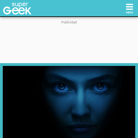
Inicio
Tecnología
Videojuegos
Reviews
Cultura Pop
Streaming
Síguenos: