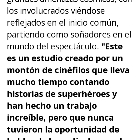
de apoyarnos unos a otros y
los involucrados viéndose
repartir la riqueza, ¿qué nos va a
reflejados en el inicio común,
pasar?", agregó, en clara
partiendo como soñadores en el
referencia a la relación
mundo del espectáculo.
"Este
entre
Weyland-Yutani
es un estudio creado por un
Corporation y sus empleados.
montón de cinéfilos que lleva
mucho tiempo contando
Esto es un nuevo comienzo
historias de superhéroes y
para la saga, uno que nos
han hecho un trabajo
hará olvidar el desastre que
increíble, pero que nunca
fue la primera visita del
tuvieron la oportunidad de
xenomorfo a la Tierra