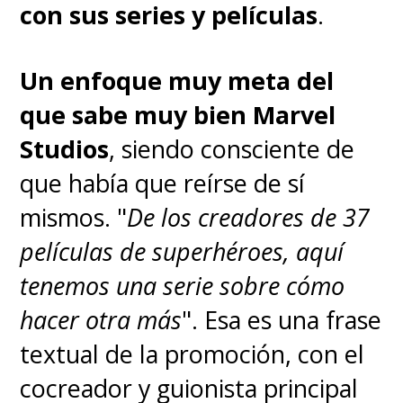
con sus series y películas
.
Adrian Edmondson
(Atom
Eins),
David Rysdahl
(Arthur
Un enfoque muy meta del
Sylvia),
Essie Davis
(Dame
que sabe muy bien Marvel
Sylvia),
Lily Newmark
(Nibs),
Studios
, siendo consciente de
Erana James
(Curly),
Adarsh
que había que reírse de sí
Gourav
(Slightly),
Jonathan
mismos. "
De los creadores de 37
Ajayi
(Smee),
Kit Young
películas de superhéroes, aquí
(Tootles),
Diêm Camille
tenemos una serie sobre cómo
(Siberian),
Moe Bar-El
(Rashidi) y
hacer otra más
". Esa es una frase
Sandra Yi Sencindiver
(Yutani).
textual de la promoción, con el
cocreador y guionista principal