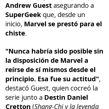
Respecto a la historia,
Hawley
Andrew Guest
asegurando a
explicó la ambientación en la
SuperGeek
que, desde un
Tierra porque "las historias
inicio,
Marvel se prestó para el
de extraterrestres siempre
chiste
.
están atrapadas... Atrapadas
en una prisión, atrapadas en
"Nunca habría sido posible sin
una nave espacial. Pensé que
la disposición de Marvel a
sería interesante abrirlo un
reírse de sí mismos desde el
poco para que lo que está en
principio. Esa fue su actitud"
,
juego, '¿Qué pasa si no
destacó Guest, quien cocreó la
puedes contenerlo?', sea más
serie junto a
Destin Daniel
inmediato"
.
Cretton
(
Shang-Chi y la leyenda