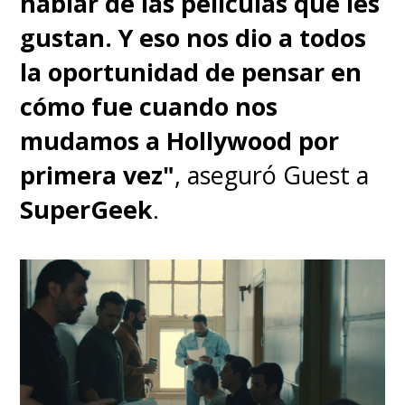
hablar de las películas que les
con
Aliens vs. Predator:
gustan. Y eso nos dio a todos
Requiem
.
la oportunidad de pensar en
cómo fue cuando nos
A la espera, ya pueden revivir
mudamos a Hollywood por
toda la saga de
Alien
en el
primera vez"
, aseguró Guest a
streaming
Disney+
, incluyendo
SuperGeek
.
la última película
Alien:
Romulus
.