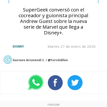
Era Corporativa, los ciborgs
SuperGeek conversó con el
cocreador y guionista principal
(humanos con partes biológicas
Andrew Guest sobre la nueva
y artificiales) y los sintéticos
serie de Marvel que llega a
Disney+.
(robots humanoides con
inteligencia artificial) coexisten
Martes 27 de enero de 2026
DISNEY
con los humanos.
Gustavo Arismendi C. / @YorickAllen
Pero todo cambia cuando el
prodigioso fundador y CEO de
Prodigy Corporation
desbloquea un nuevo avance