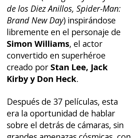
de los Diez Anillos, Spider-Man:
"
En cierto modo, también es
Brand New Day
) inspirándose
una historia sobre la
libremente en el personaje de
desigualdad
. En la mía,
Simon Williams
, el actor
también vas a ver a la gente que
convertido en superhéroe
manda (a la gente que tiene que
creado por
Stan Lee, Jack
hacer el trabajo sucio). Así que
Kirby y Don Heck
.
verás lo que ocurre cuando no
se resuelve la desigualdad con la
Después de 37 películas, esta
que estamos luchando ahora. Si
era la oportunidad de hablar
como sociedad no somos
sobre el detrás de cámaras, sin
capaces de encontrar la manera
grandes amenazas cósmicas, con