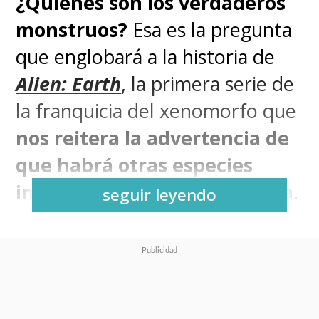
¿Quiénes son los verdaderos
monstruos?
Esa es la pregunta
que englobará a la historia de
Alien: Earth
, la primera serie de
la franquicia del xenomorfo que
nos reitera la advertencia de
que habrá otras especies
invasoras en nuestro planeta
.
seguir leyendo
El
nuevo tráiler
de la serie de
FX
, que
llegará el martes 12 de
agosto al streaming Disney+