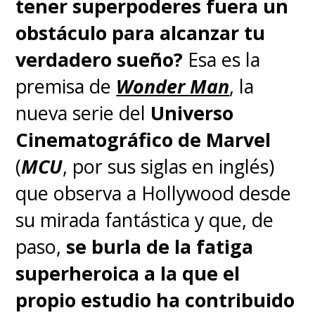
tener superpoderes fuera un
obstáculo para alcanzar tu
verdadero sueño?
Esa es la
premisa de
Wonder Man
, la
nueva serie del
Universo
Cinematográfico de Marvel
(
MCU
, por sus siglas en inglés)
que observa a Hollywood desde
Además de Chandler, el elenco
su mirada fantástica y que, de
incluye a
Timothy Olyphant
paso,
se burla de la fatiga
(Kirsh),
Alex Lawther
(Hermit),
superheroica a la que el
Samuel Blenkin
(Boy Kavalier),
propio estudio ha contribuido
Babou Ceesay
(Morrow),