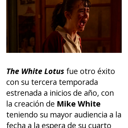
que pasar".
The White Lotus
fue otro éxito
con su tercera temporada
estrenada a inicios de año, con
la creación de
Mike White
Es ahí donde la serie toma un
teniendo su mayor audiencia a la
camino diferente al videojuego,
fecha a la espera de su cuarto
entregando un mayor contexto