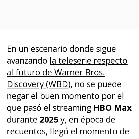
concretó, pero
siguió muy
vinculada a la familia de
Naughty Dog
, a tal punto de
interpretar a
Cassie Drake
, la
En un escenario donde sigue
hija de Nathan Drake y Elena
avanzando
la teleserie respecto
Fisher en
Uncharted 4: A Thief's
al futuro de Warner Bros.
End
, en el epílogo jugable.
Discovery (WBD)
, no se puede
negar el buen momento por el
Ahora, a sus 28 años, el
que pasó el streaming
HBO Max
círculo está completo y
durante
2025
y, en época de
finalmente es parte de The
recuentos, llegó el momento de