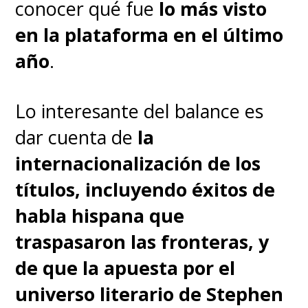
Last of Us, resultando hasta
conocer qué fue
lo más visto
poético cómo se dieron las
en la plataforma en el último
cosas
.
No es Ellie, pero su
año
.
Abby también tiene rabia en
su interior
. Es la forma en la
Lo interesante del balance es
que se termina expresando esa
dar cuenta de
la
ira es la que lleva a un
internacionalización de los
controversial recorrido que,
títulos, incluyendo éxitos de
para Dever, nunca fue
habla hispana que
impedimento para dar el sí a ese
traspasaron las fronteras, y
personaje.
de que la apuesta por el
universo literario de Stephen