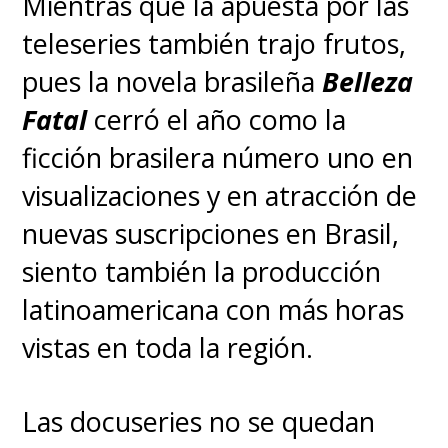
Mientras que la apuesta por las
espectadores también lo harán
teleseries también trajo frutos,
cuando entre en escena.
pues la novela brasileña
Belleza
Fatal
cerró el año como la
ficción brasilera número uno en
visualizaciones y en atracción de
nuevas suscripciones en Brasil,
siento también la producción
latinoamericana con más horas
vistas en toda la región.
La dolorosa historia volverá
Las docuseries no se quedan
con su segunda temporada