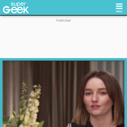
Inicio
Tecnología
Videojuegos
Reviews
Cultura Pop
Streaming
Síguenos: