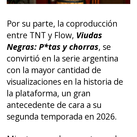
intentar sobrellevar todos esos
sentimientos".
Por su parte, la coproducción
entre TNT y Flow,
Viudas
"
Creo que cuando me enfado
Negras: P*tas y chorras
, se
un poco más en estos papeles
convirtió en la serie argentina
y asumo roles más intensos,
con la mayor cantidad de
lo encuentro casi
visualizaciones en la historia de
terapéutico
", sinceró Dever,
la plataforma, un gran
dejando en claro que no iba a
antecedente de cara a su
negarse a interpretar a alguien
segunda temporada en 2026.
como Abby, conectando con ella
de una manera que los