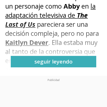
un personaje como
Abby
en
la
adaptación televisiva de
The
Last of Us
pareciera ser una
decisión compleja, pero no para
Kaitlyn Dever
. Ella estaba muy
al tanto de la controversia que
envolvía al rol desde su debut
seguir leyendo
en el segundo videojuego,
cuyo
brutal arco narrativo sigue
siendo divisivo
, y físicamente
es muy distante a la mujer
imponente y de gran