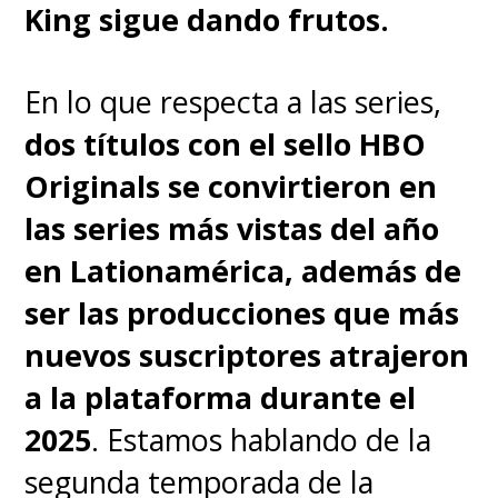
"Obviamente resulta angustioso
King sigue dando frutos.
enfrentarse a algo así. Pero a la
larga, no me impidió tomar
En lo que respecta a las series,
ninguna decisión", admitió.
dos títulos con el sello HBO
Originals se convirtieron en
En el videojuego, la fuerza de
las series más vistas del año
Abby se representa de forma
en Lationamérica, además de
física, pero aquí, en la serie,
ser las producciones que más
se expresa a través de su
nuevos suscriptores atrajeron
interior, de su espíritu
. "Sigo
a la plataforma durante el
creyendo que, incluso en el
2025
. Estamos hablando de la
juego, hay mucho de Abby que
segunda temporada de la