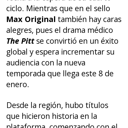
ciclo. Mientras que en el sello
a quién es Abby. Dever hizo ver
Max Original
también hay caras
que, "al conocerla en el juego,
alegres, pues el drama médico
no tenemos nada de ese
The Pitt
se convirtió en un éxito
contexto, pero
en la serie
global y espera incrementar su
podemos verla de una forma
audiencia con la nueva
más real, lo que creo que es
temporada que llega este 8 de
muy importante porque
enero.
permite que los espectadores,
supongo, simpaticen con ella
Desde la región, hubo títulos
de una forma diferente
".
que hicieron historia en la
plataforma, comenzando con el
"Creo que, para hacer frente a