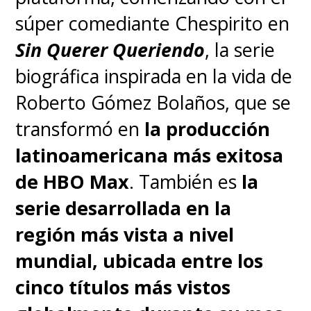
súper comediante Chespirito en
este tipo de papel, también
Sin Querer Queriendo
, la serie
debes encontrar una manera de
biográfica inspirada en la vida de
empatizar y
desde luego sabía
Roberto Gómez Bolaños, que se
que quería mostrar las partes
transformó en
la producción
más dañadas de Abby, porque
latinoamericana más exitosa
creo que eso es lo que
de HBO Max
. También es
la
realmente la hace ser quien
serie desarrollada en la
es y explica su ira y su rabia
",
región más vista a nivel
aseveró.
mundial, ubicada entre los
Dicho esto,
para Dever no
cinco títulos más vistos