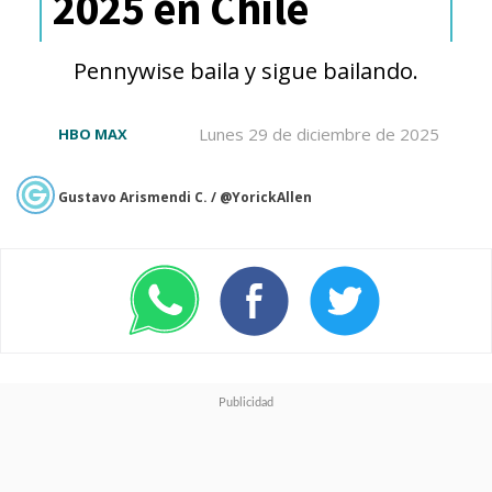
2025 en Chile
maestras de la adaptación
televisiva de
The Last of Us
que
Pennywise baila y sigue bailando.
regresa a
HBO
y al streaming
Max
con su doloroso relato.
Lunes 29 de diciembre de 2025
HBO MAX
Gustavo Arismendi C. / @YorickAllen