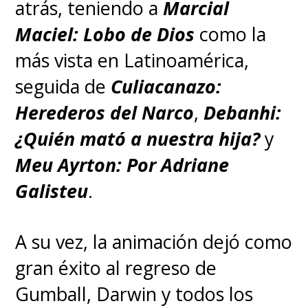
atrás, teniendo a
Marcial
este 13 de abril en el
Maciel: Lobo de Dios
como la
streaming Max
, donde ya
más vista en Latinoamérica,
pueden revivir la primera
seguida de
Culiacanazo:
temporada. Habrá nuevos
Herederos del Narco
,
Debanhi:
episodios cada domingo a las
¿Quién mató a nuestra hija?
y
21:00 horas de Chile.
Meu Ayrton: Por Adriane
Galisteu
.
A su vez, la animación dejó como
gran éxito al regreso de
Gumball, Darwin y todos los