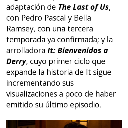
está a la vista y también mucho
adaptación de
The Last of Us
,
más en su interior y un montón
con Pedro Pascal y Bella
de cosas con las que está
Ramsey, con una tercera
lidiando y por las que está
temporada ya confirmada; y la
pasando, y creo que lo que la
arrolladora
It: Bienvenidos a
hace tan fuerte y poderosa es
Derry
, cuyo primer ciclo que
en realidad cómo se presenta a
expande la historia de It sigue
sí misma", reflexionó la actriz.
incrementando sus
visualizaciones a poco de haber
"Y creo que lo que la hace tan
emitido su último episodio.
fuerte es su pasado y las
cosas por las que ha tenido