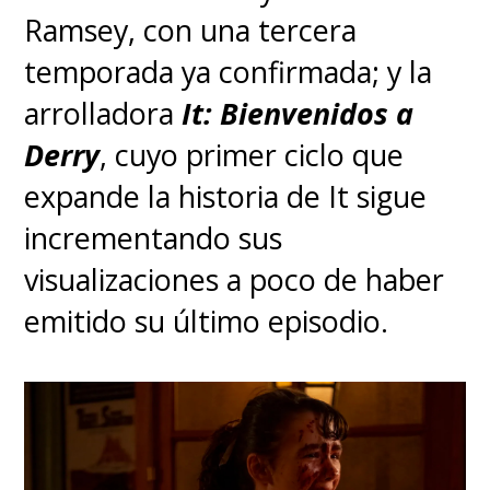
Ramsey, con una tercera
director
Takashi Sano
(
Tower of
temporada ya confirmada; y la
God
).
arrolladora
It: Bienvenidos a
Derry
, cuyo primer ciclo que
expande la historia de It sigue
incrementando sus
visualizaciones a poco de haber
emitido su último episodio.