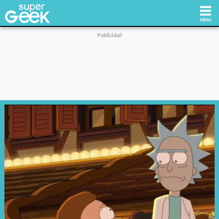
Inicio
Tecnología
Videojuegos
Reviews
Cultura Pop
Streaming
Síguenos: