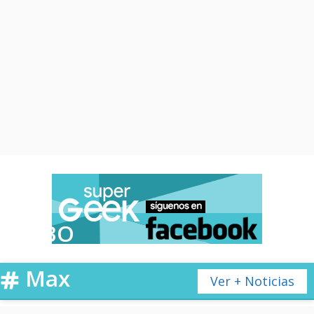
HBO
Max
Ver + Noticias