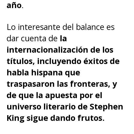
por
comportamiento
año
.
sexualmente inapropiado y
racista
.
Todo ello llevó a
Lo interesante del balance es
que
Rick y Morty
siguiera
dar cuenta de
la
adelante sin su cocreador,
internacionalización de los
quien también daba sus voces
títulos, incluyendo éxitos de
a los personajes titulares y a
habla hispana que
varios secundarios
.
traspasaron las fronteras, y
de que la apuesta por el
universo literario de Stephen
Rick and Morty
King sigue dando frutos.
temporada 8 estrena el
26 de mayo solo en