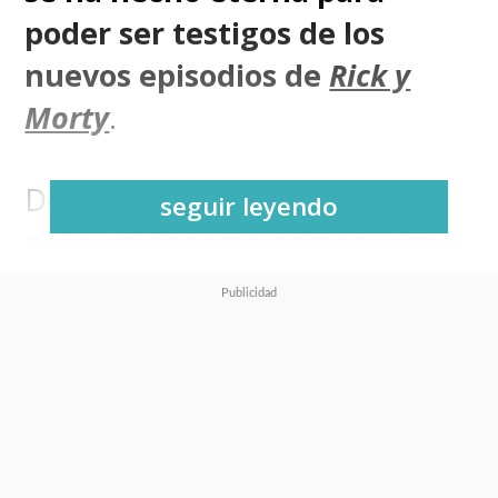
poder ser testigos de los
nuevos episodios de
Rick y
Morty
.
Debido a los retrasos en la
seguir leyendo
producción como consecuencia
de los cinco meses en que se
extendió la huelga de guionistas
del 2023, la serie animada
creada por
Dan Harmon y
Justin Roiland
-
este último
actualmente fuera de la serie
-