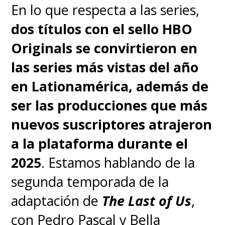
En lo que respecta a las series,
@StreamMaxLA
dos títulos con el sello HBO
pic.twitter.com/Qua00UX89W
Originals se convirtieron en
— Adult Swim Latam (@latamadultswim)
April 1, 2025
las series más vistas del año
en Lationamérica, además de
ser las producciones que más
Ya pueden revivir las primeras
nuevos suscriptores atrajeron
siete temporadas de
Rick y
a la plataforma durante el
Morty
en
Max
, donde también
2025
. Estamos hablando de la
encontrarán
Rick and Morty:
segunda temporada de la
The Anime
, spin-off que lleva
adaptación de
The Last of Us
,
este universo
a la animación
con Pedro Pascal y Bella
japonesa de la mano del