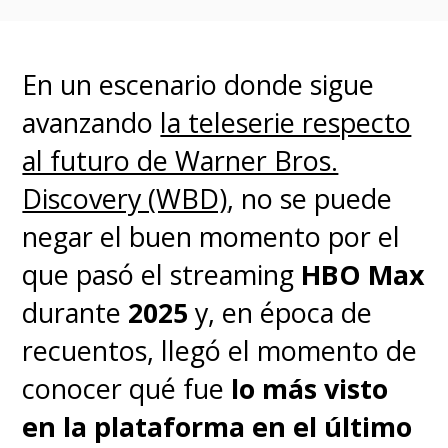
a
Dan Harmon
(
Community
) y
actualmente se encuentra
completamente alejado de la
En un escenario donde sigue
producción tras ser despedido
avanzando
la teleserie respecto
luego de salir a la luz
al futuro de Warner Bros.
acusaciones de abuso
Discovery (WBD)
, no se puede
doméstico, cargos que ya fueron
negar el buen momento por el
desestimados. Sin embargo,
que pasó el streaming
HBO Max
también se revelaron denuncias
durante
2025
y, en época de
de varios compañeros de
recuentos, llegó el momento de
trabajo -y también de algunos
conocer qué fue
lo más visto
fans- contra Roiland
en la plataforma en el último