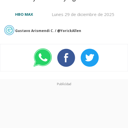
ver en Latinoamérica desde el
26 de mayo en el streaming
Lunes 29 de diciembre de 2025
HBO MAX
Max
.
Gustavo Arismendi C. / @YorickAllen
La temporada siete marcó un