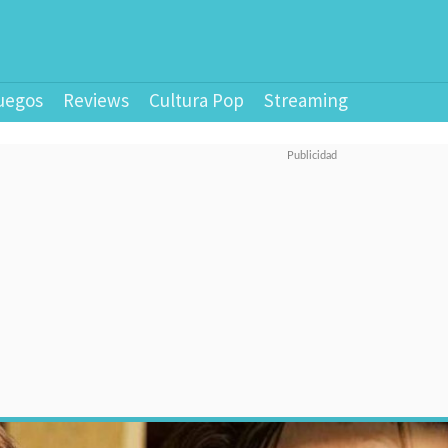
uegos
Reviews
Cultura Pop
Streaming