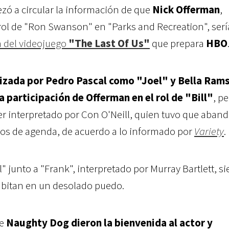
zó a circular la información de que
Nick Offerman
,
rol de "Ron Swanson" en "Parks and Recreation", serí
a del videojuego
"The Last Of Us"
que prepara
HBO
nizada por Pedro Pascal como "Joel" y Bella Ram
 participación de Offerman en el rol de "Bill"
, p
er interpretado por Con O'Neill, quien tuvo que aband
tos de agenda, de acuerdo a lo informado por
Variety
.
ll" junto a "Frank", interpretado por Murray Bartlett, s
abitan en un desolado puedo.
de
Naughty Dog dieron la bienvenida al actor y