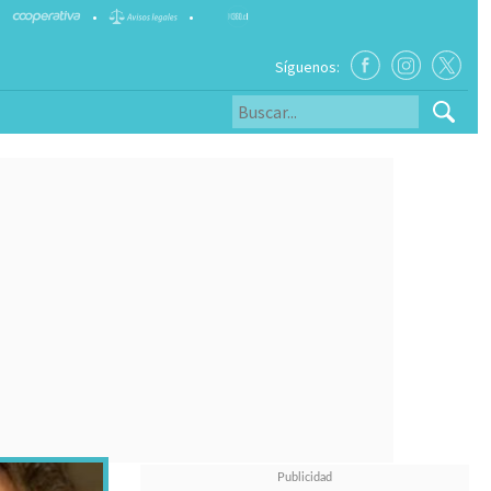
•
•
Síguenos: