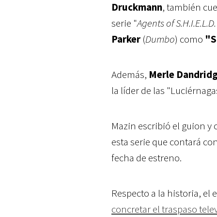
Druckmann
, también cu
serie "
Agents of S.H.I.E.L.D.
Parker
(
Dumbo
) como
"S
Además,
Merle Dandrid
la líder de las "Luciérnag
Mazin escribió el guion 
esta serie que contará co
fecha de estreno.
Respecto a la historia, el
concretar el traspaso tele