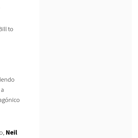
.
ill to
siendo
 a
tagónico
go,
Neil