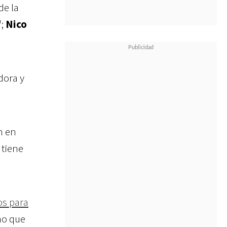
de la
"
;
Nico
dora y
n en
 tiene
os para
mo que