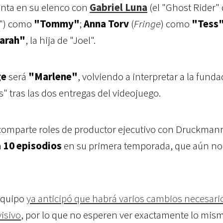
enta en su elenco con
Gabriel Luna
(el "Ghost Rider" 
") como
"Tommy"
;
Anna Torv
(
Fringe
) como
"Tess
arah"
, la hija de "Joel".
ge
será
"Marlene"
, volviendo a interpretar a la funda
as" tras las dos entregas del videojuego.
y comparte roles de productor ejecutivo con Druckman
n
10 episodios
en su primera temporada, que aún no
 equipo
ya anticipó que habrá varios cambios necesari
visivo
, por lo que no esperen ver exactamente lo mis