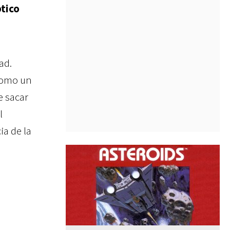
ptico
ad.
 como un
e sacar
l
ia de la