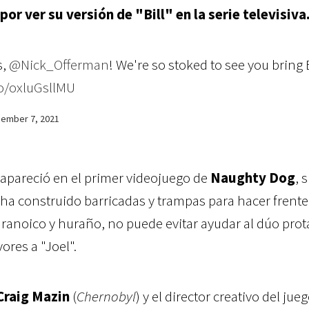
r ver su versión de "Bill" en la serie televisiva
s,
@Nick_Offerman
! We're so stoked to see you bring B
co/oxluGsllMU
ember 7, 2021
apareció en el primer videojuego de
Naughty Dog
, 
a construido barricadas y trampas para hacer frente
aranoico y huraño, no puede evitar ayudar al dúo pro
ores a "Joel".
Craig Mazin
(
Chernobyl
) y el director creativo del jue