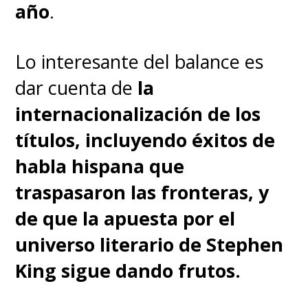
año
.
una parte diferente de la
historia americana con un nuevo
Lo interesante del balance es
tipo de miedos para los niños,
dar cuenta de
la
así como para los adultos
internacionalización de los
teniendo en cuenta el coste de
títulos, incluyendo éxitos de
la Guerra Fría. Nuestra base de
habla hispana que
referencia es 1962, pero damos
traspasaron las fronteras, y
algunos saltos al pasado....
Cada
de que la apuesta por el
27 años, cuando aparece, su
universo literario de Stephen
ciclo está marcado por dos
King sigue dando frutos.
acontecimientos
catastróficos, uno al principio