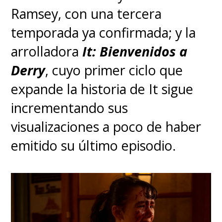
proyecto
. Si bien será una
Ramsey, con una tercera
precuela, no se entregaron
temporada ya confirmada; y la
detalles de la trama.
Solo se
arrolladora
It: Bienvenidos a
anticipó que "expandirá la
Derry
, cuyo primer ciclo que
visión" presentada en las dos
expande la historia de It sigue
películas previas.
incrementando sus
visualizaciones a poco de haber
emitido su último episodio.