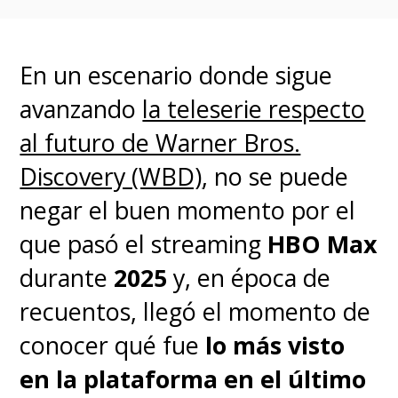
Fuchs
(
Wonder Woman, Ice Age:
Continental Drift
)
.
Andy volverá
En un escenario donde sigue
a estar tras las cámaras para
avanzando
la teleserie respecto
dirigir múltiples episodios de
al futuro de Warner Bros.
la serie
, incluyendo el primer
Discovery (WBD)
, no se puede
capítulo que será escrito por
negar el buen momento por el
Fuchs. Él trabajó en la historia
que pasó el streaming
HBO Max
del episodio inicial junto a los
durante
2025
y, en época de
Muschietti.
recuentos, llegó el momento de
conocer qué fue
lo más visto
"
Veintisiete años es el periodo
en la plataforma en el último
de letargo de Pennywise
. Es