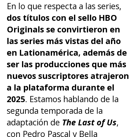
En lo que respecta a las series,
y otro al final. Utilizamos el
dos títulos con el sello HBO
Black Spot como
Originals se convirtieron en
acontecimiento en torno al
las series más vistas del año
cual se construyen muchas
en Lationamérica, además de
historias
", señalaron
ser las producciones que más
los Muschietti.
nuevos suscriptores atrajeron
a la plataforma durante el
Fuchs y Brad Caleb
2025
. Estamos hablando de la
Kane
(
Tokyo Vice,
segunda temporada de la
Warrior
)
compartirán labores
adaptación de
The Last of Us
,
de
showrunners
en este
con Pedro Pascal y Bella