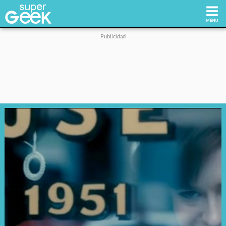
Inicio
Tecnología
Videojuegos
Reviews
Cultura Pop
Streaming
Síguenos: