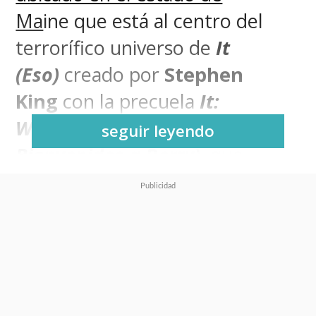
Ma
ine
que está al centro del
terrorífico universo de
It
(Eso)
creado por
Stephen
King
con la precuela
It:
Welcome to Derry (It:
seguir leyendo
Bienvenidos a Derry)
, que
llegará en
2025
al streaming
Max
y la señal lineal
HBO
.
Un nuevo vistazo a esta serie se
reveló durante
el final de
temporada de
El