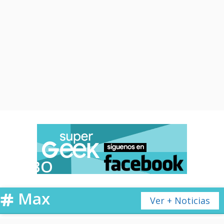
HBO
Max
Ver + Noticias