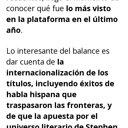
conocer qué fue
lo más visto
Eso sí da enorme prestigio a
en la plataforma en el último
esta esperada producción
.
año
.
La Ciudad Será Suya
Lo interesante del balance es
pic.twitter.com/G5wE5t7ihM
dar cuenta de
la
internacionalización de los
— Max Latinoamérica (@StreamMaxLA)
July 11, 2024
títulos, incluyendo éxitos de
habla hispana que
The Penguin (El Pingüino)
se
traspasaron las fronteras, y
estrenará en septiembre y
de que la apuesta por el
Duna: La Profecía
, presentando
universo literario de Stephen