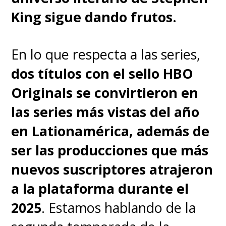
el origen de las Bene Gesserit
King sigue dando frutos.
con un relato que transcurre 10
mil años antes de la era de Paul
En lo que respecta a las series,
Atreides,
llega durante este
dos títulos con el sello HBO
2024
,
ambas emitiéndose en
Originals se convirtieron en
el canal de cable HBO y el
las series más vistas del año
streaming Max
.
en Lationamérica, además de
ser las producciones que más
nuevos suscriptores atrajeron
a la plataforma durante el
2025
. Estamos hablando de la