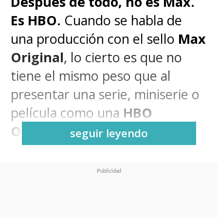
Después de todo, no es Max.
Es HBO.
Cuando se habla de
una producción con el sello
Max
Original
, lo cierto es que no
tiene el mismo peso que al
presentar una serie, miniserie o
película como una
HBO
Original
.
seguir leyendo
El streaming de Warner Bros.
Discovery, relanzado bajo la
marca Max en 2023, era la