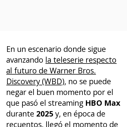
El cambio ya quedó de
manifiesto en
The Penguin (El
Pingüino)
, que vuelve a tener a
Colin Farrel
l bajo el maquillaje
En un escenario donde sigue
de
Oswald Cobblepot
en el
avanzando
la teleserie respecto
siguiente capítulo de la saga de
al futuro de Warner Bros.
The Batman
. De cara a la
Discovery (WBD)
, no se puede
presencia que tendrá la serie en
negar el buen momento por el
la
Comic-Con de San Diego
, se
que pasó el streaming
HBO Max
reveló un afiche actualizado con
durante
2025
y, en época de
el sello
HBO Original
.
recuentos, llegó el momento de