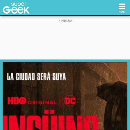
Inicio
Tecnología
Videojuegos
Reviews
Cultura Pop
Streaming
Síguenos: