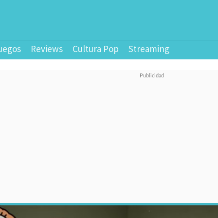
uegos
Reviews
Cultura Pop
Streaming