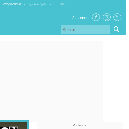
•
•
Síguenos: