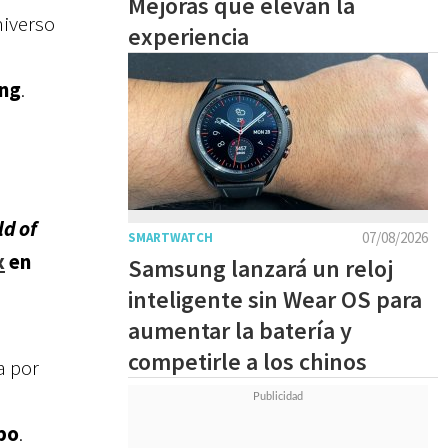
Mejoras que elevan la
niverso
experiencia
ing
.
d of
07/08/2026
SMARTWATCH
x
en
Samsung lanzará un reloj
inteligente sin Wear OS para
aumentar la batería y
competirle a los chinos
a por
po
.