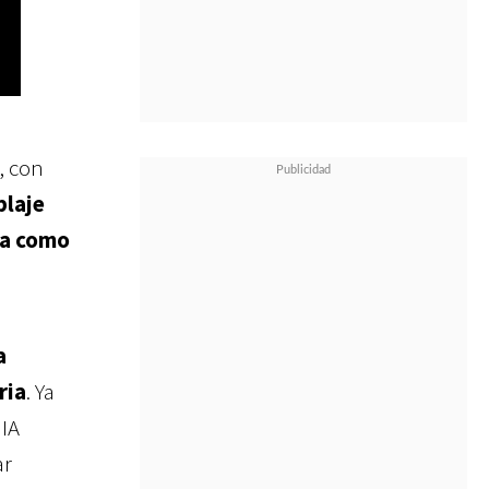
, con
blaje
za como
a
ria
. Ya
 IA
ar