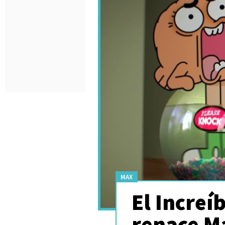
MAX
El Incre
renace M