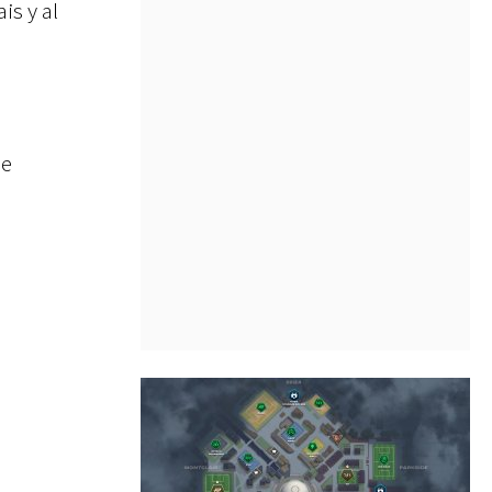
s y al
de