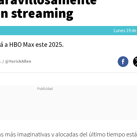
en streaming
Lunes 19 de
rá a HBO Max este 2025.
. / @YorickAllen
s más imaginativas y alocadas del último tiempo está