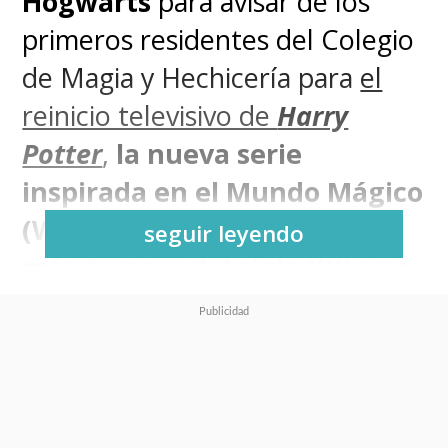
Hogwarts
para avisar de los
primeros residentes del Colegio
de Magia y Hechicería para
el
reinicio televisivo de
Harry
Potter
,
la nueva serie
inspirada en el Mundo Mágico
(Wizarding World) del mago
seguir leyendo
más famoso del siglo XXI que
llegará al streaming Max
.
El anuncio de HBO oficializó a
los principales docentes de la