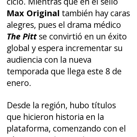
ciclo. Mientras que en el sello
Max Original
también hay caras
Ahora, falta conocer lo más
alegres, pues el drama médico
importante:
los actores que
The Pitt
se convirtió en un éxito
darán vida a las nuevas
global y espera incrementar su
encarnaciones de Harry, Ron
audiencia con la nueva
y Hermione. Se lanzó una
temporada que llega este 8 de
búsqueda global en la que
enero.
participaron más de 30 mil
jóvenes actores.
Desde la región, hubo títulos
que hicieron historia en la
La nueva serie de
Harry Potter
plataforma, comenzando con el
aún no tiene fecha de estreno,