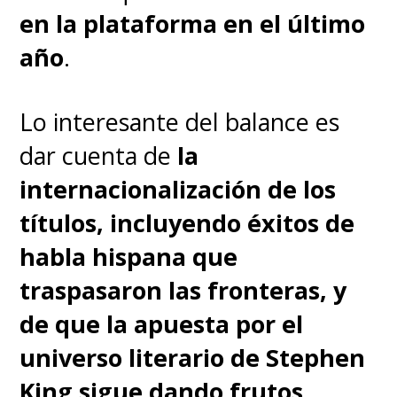
interpretado por
David
en la plataforma en el último
Bradley
.
Ya queremos ver a la
año
.
Señora Norris
.
Lo interesante del balance es
dar cuenta de
la
internacionalización de los
títulos, incluyendo éxitos de
habla hispana que
traspasaron las fronteras, y
de que la apuesta por el
universo literario de Stephen
King sigue dando frutos.