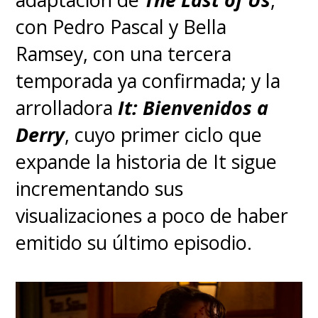
les dan vida a estos personajes
con Pedro Pascal y Bella
tan queridos", expresaron
Ramsey, con una tercera
Francesca Gardiner
,
temporada ya confirmada; y la
showrunner
y productora
arrolladora
It: Bienvenidos a
ejecutiva, y
Mark Mylod
,
Derry
, cuyo primer ciclo que
director de varios episodios y
expande la historia de It sigue
también productor ejecutivo.
incrementando sus
visualizaciones a poco de haber
Rowling, que se ha
emitido su último episodio.
transformado en
una figura
polémica en los últimos años
por sus comentarios hacia la