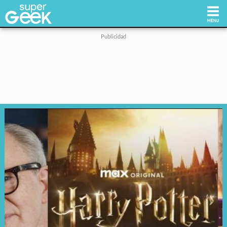
Inicio
Tecnología
Videojuegos
Reviews
Cultura Pop
Streaming
Síguenos: