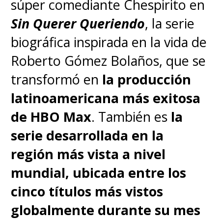
súper comediante Chespirito en
pero todo apunta a
una
Sin Querer Queriendo
, la serie
ventana de lanzamiento para
biográfica inspirada en la vida de
el 2027
considerando que
el
Roberto Gómez Bolaños, que se
rodaje empezará a mediados
transformó en
la producción
de este 2025
.
latinoamericana más exitosa
de HBO Max
. También es
la
serie desarrollada en la
región más vista a nivel
mundial, ubicada entre los
cinco títulos más vistos
globalmente durante su mes