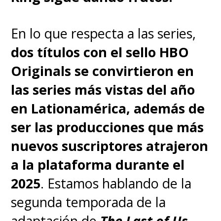
En lo que respecta a las series,
La serie adaptará desde cero
dos títulos con el sello HBO
las siete novelas de la
Originals se convirtieron en
saga,
una por temporada,
las series más vistas del año
prometiendo ser muchísimo
en Lationamérica, además de
más fiel a la historia de la
ser las producciones que más
saga literaria
.
nuevos suscriptores atrajeron
a la plataforma durante el
"Es un privilegio contar con
2025
. Estamos hablando de la
talentos tan extraordinarios, y
segunda temporada de la
estamos ansiosos por ver cómo
adaptación de
The Last of Us
,