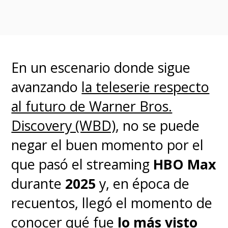
Todos formarán parte del
elenco principal de la serie,
sumando también a
Luke
En un escenario donde sigue
Thallon
como el profesor de
avanzando
la teleserie respecto
Defensa Contra las Artes
al futuro de Warner Bros.
Oscuras
Quirinus Quirrell
,
Discovery (WBD)
, no se puede
quien fuera interpretado por Ian
negar el buen momento por el
Hart en las películas; y a
Paul
que pasó el streaming
HBO Max
Whitehouse
como
Argus Filch
,
durante
2025
y, en época de
el despreciable vigilante y
recuentos, llegó el momento de
celador de Hogwarts que fue
conocer qué fue
lo más visto