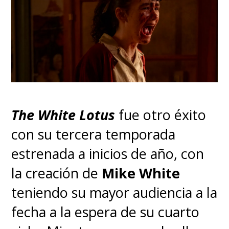
comunidad trans
, será una de
las productoras y declaró que
"
e
l compromiso de Max de
preservar la integridad de mis
libros es importante para mí,
y estoy deseando formar
The White Lotus
fue otro éxito
parte de esta nueva
con su tercera temporada
adaptación que permitirá un
estrenada a inicios de año, con
grado de profundidad y
la creación de
Mike White
detalle que solo ofrece una
teniendo su mayor audiencia a la
serie de televisión de larga
fecha a la espera de su cuarto
duración
".