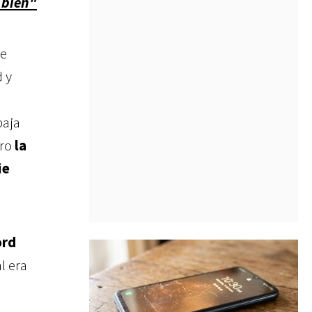
 bien"
de
d y
baja
ero
la
ie
ord
l era