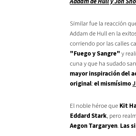
Addam de Hull y Jon Sno
Similar fue la reacción qu
Addam de Hull en la exito
corriendo por las calles c
"Fuego y Sangre"
y real
cuna y que ha sudado sangr
mayor inspiración del ac
original
:
el mismísimo
J
El noble héroe que
Kit H
Eddard Stark
, pero real
Aegon Targaryen
.
Las s