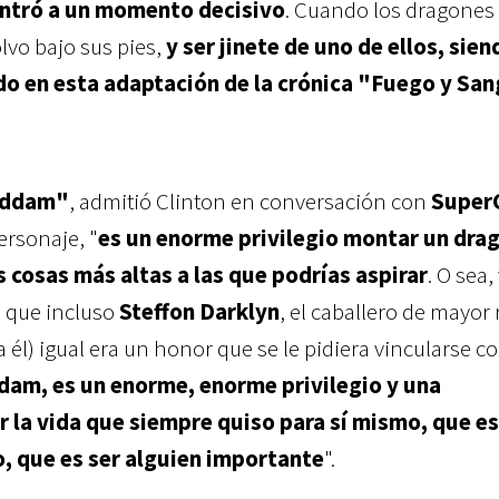
ntró a un momento decisivo
. Cuando los dragones 
vo bajo sus pies,
y ser jinete de uno de ellos, sie
do en esta adaptación de la crónica "Fuego y Sa
 Addam"
, admitió Clinton en conversación con
Super
ersonaje, "
es un enorme privilegio montar un dra
s cosas más altas a las que podrías aspirar
. O sea
) que incluso
Steffon Darklyn
, el caballero de mayor
ra él) igual era un honor que se le pidiera vincularse c
ddam, es un enorme, enorme privilegio y una
 la vida que siempre quiso para sí mismo, que es
, que es ser alguien importante
".