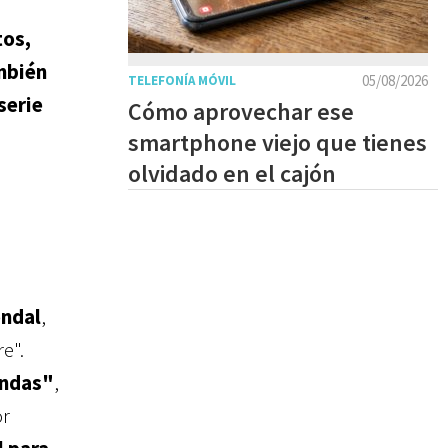
tos,
ambién
05/08/2026
TELEFONÍA MÓVIL
serie
Cómo aprovechar ese
smartphone viejo que tienes
olvidado en el cajón
ndal
,
re".
endas"
,
or