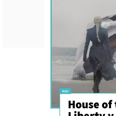
MAX
House of 
Liberty y