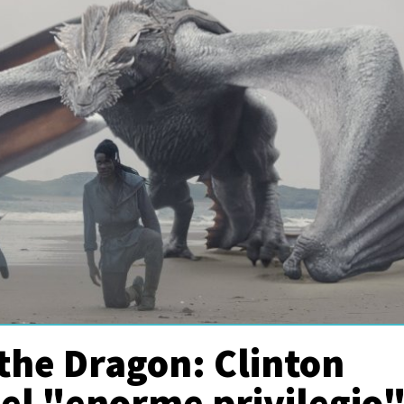
the Dragon: Clinton
 el "enorme privilegio