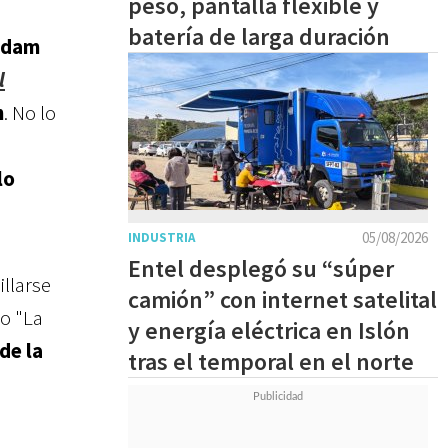
peso, pantalla flexible y
batería de larga duración
ddam
l
n
. No lo
lo
05/08/2026
INDUSTRIA
Entel desplegó su “súper
illarse
camión” con internet satelital
lo "La
y energía eléctrica en Islón
de la
tras el temporal en el norte