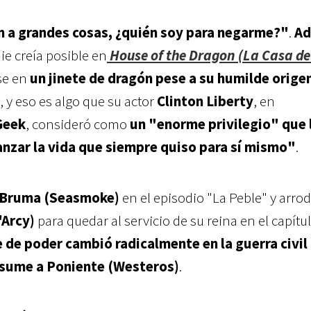
n a grandes cosas, ¿quién soy para negarme?"
.
A
ie creía posible en
House of the Dragon (La Casa de
se en
un jinete de dragón pese a su humilde orige
, y eso es algo que su actor
Clinton Liberty
, en
Geek
, consideró como
un "enorme privilegio" que 
nzar la vida que siempre quiso para sí mismo"
.
Bruma (Seasmoke)
en el episodio "La Peble" y arrod
Arcy)
para quedar al servicio de su reina en el capítu
e de poder cambió radicalmente en la guerra civil 
nsume a Poniente (Westeros)
.