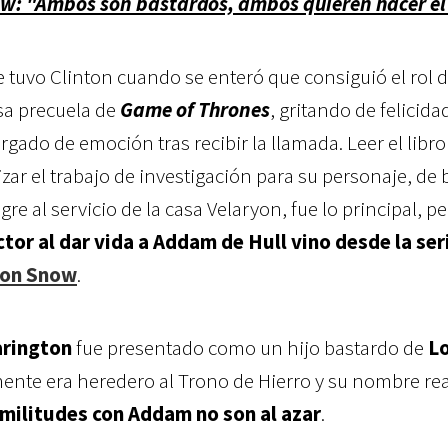
w: "Ambos son bastardos, ambos quieren hacer el
e tuvo Clinton cuando se enteró que consiguió el rol 
sa precuela de
Game of Thrones
, gritando de felicida
argado de emoción tras recibir la llamada. Leer el libro
izar el trabajo de investigación para su personaje, de 
e al servicio de la casa Velaryon, fue lo principal, p
tor al dar vida a Addam de Hull vino desde la ser
on Snow
.
arington
fue presentado como un hijo bastardo de
L
mente era heredero al Trono de Hierro y su nombre rea
imilitudes con Addam no son al azar
.