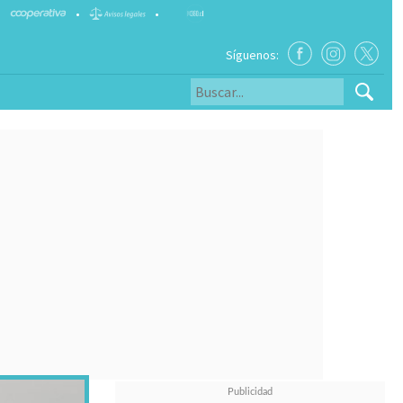
•
•
Síguenos: