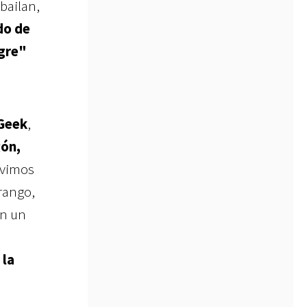
bailan,
ndo de
ngre"
Geek
,
gón,
, vimos
 rango,
on un
 la