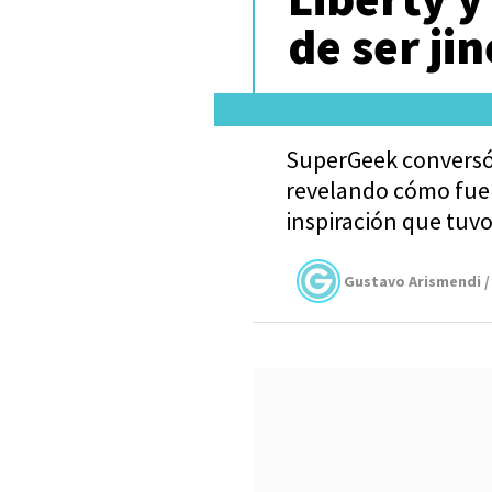
de ser ji
SuperGeek conversó 
revelando cómo fue 
inspiración que tuv
Gustavo Arismendi /