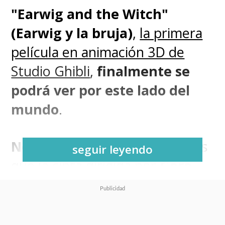
"Earwig and the Witch"
(Earwig y la bruja)
,
la primera
película en animación 3D de
Studio Ghibli
,
finalmente se
podrá ver por este lado del
mundo
.
Netflix
oficializó este miércoles
seguir leyendo
que la cinta dirigida por
Goro
Miyazaki
, hijo de Hayao y
realizador de "La colina de las
amapolas",
se estrenará en el