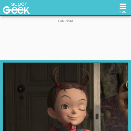
Inicio
Tecnología
Videojuegos
Reviews
Cultura Pop
Streaming
Síguenos: