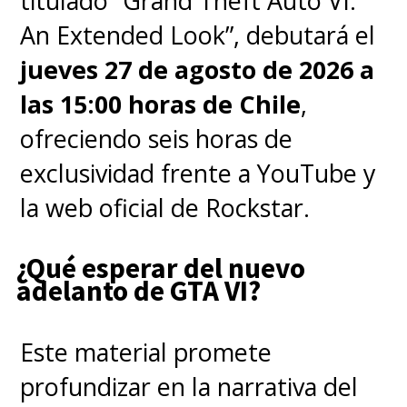
titulado “Grand Theft Auto VI:
cuenta con las voces de
Richard
An Extended Look”, debutará el
E. Grant, Kacey Musgraves y
jueves 27 de agosto de 2026 a
Dan Stevens
, además del tema
las 15:00 horas de Chile
,
principal "Don't Disturb Me"
ofreciendo seis horas de
interpretado por Musgraves.
exclusividad frente a YouTube y
la web oficial de Rockstar.
EARWIG AND THE WITCH
will be available on Netflix
¿Qué esperar del nuevo
outside the United States,
adelanto de GTA VI?
Taiwan and Japan.
Este material promete
— Netflix Geeked (@NetflixGeeked)
October 13, 2021
profundizar en la narrativa del