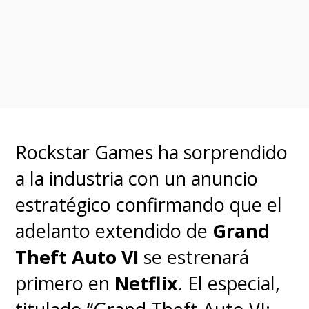
adoptada por una extraña
pareja. La pequeña buscará
transformarse en aprendiz de
"Bella Yaga", una poderosa
bruja, y descubrirá un mundo de
Rockstar Games ha sorprendido
hechizos, pociones y una
a la industria con un anuncio
misteriosa canción.
estratégico confirmando que el
adelanto extendido de
Grand
La película fue parte de la
Theft Auto VI
se estrenará
selección oficial de Cannes
primero en
Netflix
. El especial,
2020
y el doblaje en inglés