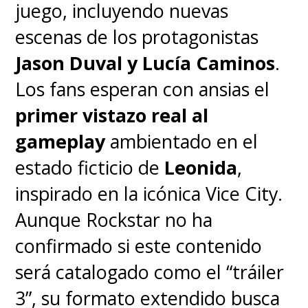
juego, incluyendo nuevas
No es la primera vez que el
escenas de los protagonistas
estudio incursiona en el 3D
Jason Duval y Lucía Caminos
.
CG
, ya que antes estuvo Hayao
Los fans esperan con ansias el
dirigiendo el corto "Boro the
primer vistazo real al
Caterpillar" para el Museo Ghibli
gameplay
ambientado en el
en 2018.
estado ficticio de
Leonida
,
inspirado en la icónica Vice City.
Aunque Rockstar no ha
confirmado si este contenido
será catalogado como el “tráiler
3”, su formato extendido busca