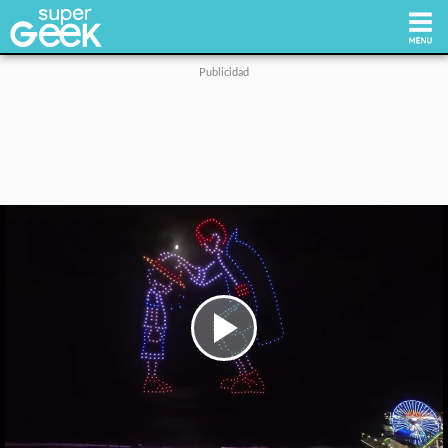
Inicio
Tecnología
Videojuegos
Reviews
Cultura Pop
Play
Video
Streaming
Síguenos: