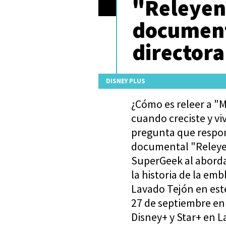
"Releyen
document
directora
DISNEY PLUS
¿Cómo es releer a "M
cuando creciste y viv
pregunta que respon
documental "Releye
SuperGeek al aborda
la historia de la em
Lavado Tejón en este
27 de septiembre en
Disney+ y Star+ en L