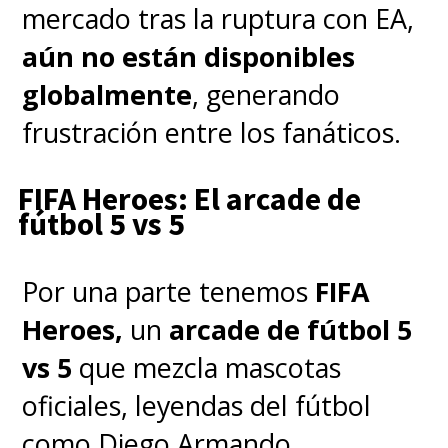
mercado tras la ruptura con EA,
aún no están disponibles
Una nevada mortal que cae
globalmente
, generando
sobre la ciudad sorprende a
frustración entre los fanáticos.
Salvo, su mujer Elena y su hija
FIFA Heroes: El arcade de
Martita, en momentos en que él
fútbol 5 vs 5
se encontraba jugando truco
con un grupo de amigos, Favalli,
Por una parte tenemos
FIFA
Lucas Herbert y Polski. Los
Heroes,
un
arcade de fútbol 5
copos mortíferos son sólo el
vs 5
que mezcla mascotas
anticipo del algo peor,
una
oficiales, leyendas del fútbol
invasión extraterrestre
como Diego Armando