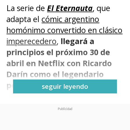
La
serie de
El Eternauta
, que
adapta el
cómic argentino
homónimo convertido en clásico
imperecedero
,
llegará a
principios el próximo 30 de
abril en Netflix con Ricardo
Darín como el legendario
personaje de Juan Salvo
.
seguir leyendo
Esta adaptación de la
emblemática obra de aventura y
ciencia ficción escrita