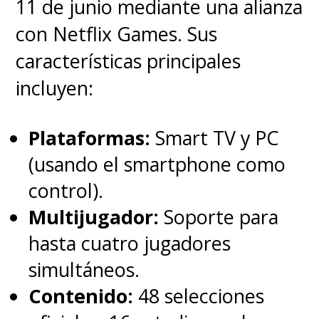
11 de junio mediante una alianza
dictadura militar que se impuso
con Netflix Games. Sus
en Argentina en 1976.
características principales
incluyen:
Junto con la serie,
El
Eternauta
volvió con una
Plataformas:
Smart TV y PC
nueva edición publicada bajo
(usando el smartphone como
el sello Planeta Cómic
, luego
control).
de que el Grupo
Multijugador:
Soporte para
Planeta adquiriera los derechos
hasta cuatro jugadores
de la obra. Con el renovado
simultáneos.
interés por el cómic con esta
Contenido:
48 selecciones