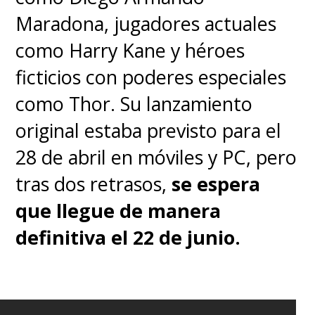
comandada por "los ellos"
.
Maradona, jugadores actuales
Nuestro héroe se ve obligado a
como Harry Kane y héroes
convertirse en un improbable
ficticios con poderes especiales
líder para resistir ante este
como Thor. Su lanzamiento
enemigo invisible, en una lucha
original estaba previsto para el
donde las consecuencias serán
28 de abril en móviles y PC, pero
duras para todos.
tras dos retrasos,
se espera
que llegue de manera
El cómic, cuyas 350 páginas se
definitiva el 22 de junio.
publicaron semanalmente
en
Hora Cero
entre 1957 y 1959,
terminó siendo una
metáfora