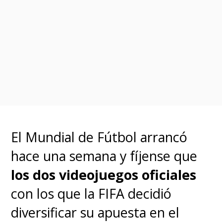
suburbio de Buenos Aires,
donde
nuestro protagonista
Juan Salvo,
El Eternauta
, narra
su historia ante un guionista
de cómics, el propio
Oesteherld
.
El Mundial de Fútbol arrancó
hace una semana y fíjense que
los dos videojuegos oficiales
con los que la FIFA decidió
diversificar su apuesta en el