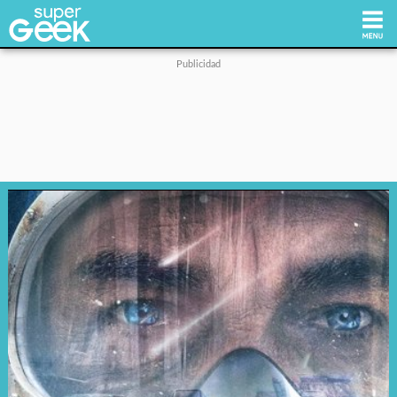
Inicio
Tecnología
Videojuegos
Reviews
Cultura Pop
Streaming
Síguenos: