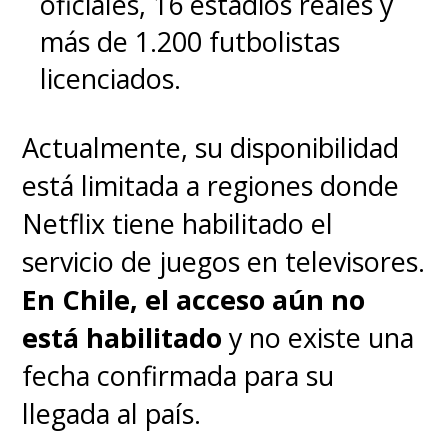
oficiales, 16 estadios reales y
adaptación de Netflix, es la
más de 1.200 futbolistas
oportunidad perfecta para
licenciados.
redescubrir (o conocer) una de
las mejores historietas de todos
Actualmente, su disponibilidad
los tiempos.
está limitada a regiones donde
Netflix tiene habilitado el
servicio de juegos en televisores.
En Chile, el acceso aún no
está habilitado
y no existe una
fecha confirmada para su
llegada al país.