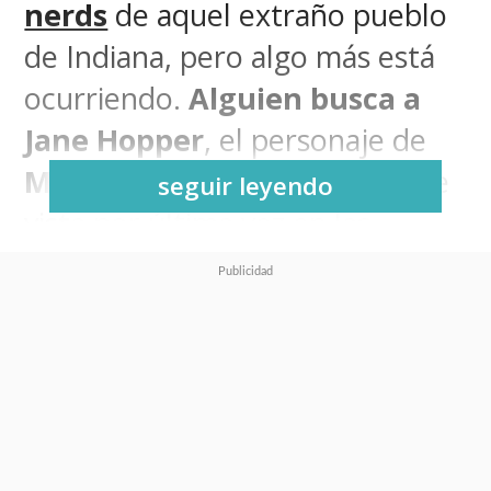
nerds
de aquel extraño pueblo
de Indiana, pero algo más está
ocurriendo.
Alguien busca a
Jane Hopper
, el personaje de
Millie Bobby Brown
, quien fue
seguir leyendo
vista por última vez en las
cercanías de la secundaria
Hawkins el 13 de junio de 1986.
La Policía de Hawkins ofrece
una gran recompensa por
información sobre su