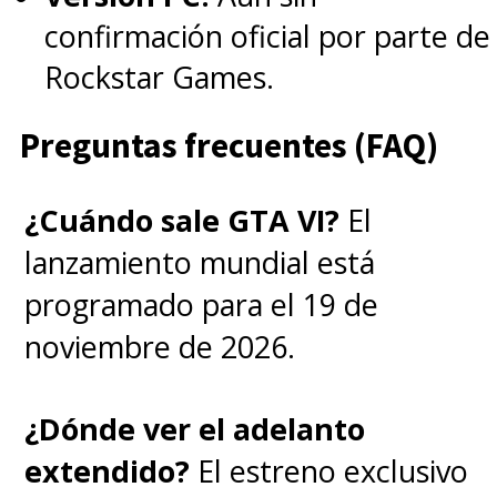
de los guiones que hemos visto
confirmación oficial por parte de
son mayores que cualquier cosa
Rockstar Games.
que hayamos hecho en el
pasado", explicó en el
Preguntas frecuentes (FAQ)
podcast
Happy Sad Confused
.
¿Cuándo sale GTA VI?
El
lanzamiento mundial está
En la presentación de Netflix
programado para el 19 de
de este jueves, los Duffer
noviembre de 2026.
reiteraron que e
ste universo
seguirá vivo
: c
on la serie
¿Dónde ver el adelanto
principal preparando su quinta y
extendido?
El estreno exclusivo
última temporada, Stranger