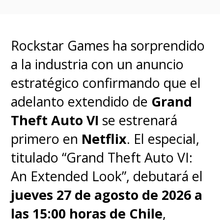
Rightside Up)
La exitosa serie creada por los
Rockstar Games ha sorprendido
hermanos
Ross
y
Matt
a la industria con un anuncio
Duffer
elevó la
escala de la
estratégico confirmando que el
producción para su ciclo final,
adelanto extendido de
Grand
incluyendo la incorporación al
Theft Auto VI
se estrenará
elenco de
Linda Hamilton
(
sí, la
primero en
Netflix
. El especial,
mismísima
Sarah Connor
).
Finn
titulado “Grand Theft Auto VI:
Wolfhard (Mike)
es el más
An Extended Look”, debutará el
emocionado por
volver a
jueves 27 de agosto de 2026 a
grabar escenas "con los
las 15:00 horas de Chile
,