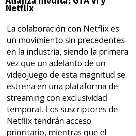
Alianza inédita: GTA VI y
Netflix
"
ahora tenemos muchos
personajes, la mayoría de los
La colaboración con Netflix es
cuales siguen vivos, y es
un movimiento sin precedentes
importante cerrar esos
en la industria, siendo la primera
arcos.
Muchos de estos
vez que un adelanto de un
personajes han crecido desde la
videojuego de esta magnitud se
primera temporada, así que es
estrena en una plataforma de
un acto de equilibrio entre
streaming con exclusividad
darles tiempo para completar
temporal. Los suscriptores de
sus arcos y también atar los
Netflix tendrán acceso
cabos sueltos y hacer nuestras
prioritario, mientras que el