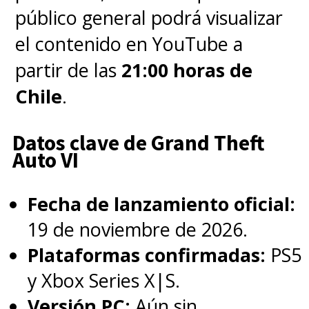
revelaciones finales".
público general podrá visualizar
el contenido en YouTube a
Mientras que e
l actor
David
partir de las
21:00 horas de
Harbour
, que da vida a Hopper,
Chile
.
aseguró que
él ya conoce cómo
terminará la serie
. "
Sé hacia
Datos clave de Grand Theft
Auto VI
dónde nos dirigimos y es muy,
muy conmovedor. Ése es el
Fecha de lanzamiento oficial:
término que
19 de noviembre de 2026.
utilizaré...
También es una
Plataformas confirmadas:
PS5
tarea infernal. Quiero decir, las
y Xbox Series X|S.
escenografías y los elementos
Versión PC:
Aún sin