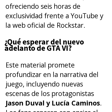
cuatro originales", con la
ofreciendo seis horas de
última temporada reuniendo
exclusividad frente a YouTube y
a su personaje con Will (Noah
la web oficial de Rockstar.
Schnapp), Lucas (Caleb
¿Qué esperar del nuevo
McLaughlin) y Dustin (Gaten
adelanto de GTA VI?
Matarazzo)
.
Este material promete
profundizar en la narrativa del
juego, incluyendo nuevas
escenas de los protagonistas
Jason Duval y Lucía Caminos
.