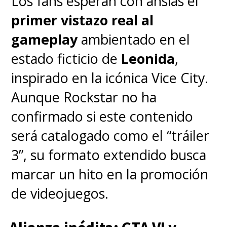
Los fans esperan con ansias el
primer vistazo real al
gameplay
ambientado en el
Mientras que
Jamie Campbell
estado ficticio de
Leonida
,
Bower
, quien está bajo el
inspirado en la icónica Vice City.
maquillaje de
Vecna
, prometió
Aunque Rockstar no ha
una temporada "más grande"
confirmado si este contenido
que la cuarta.
será catalogado como el “tráiler
3”, su formato extendido busca
"Aún nos queda bastante por
marcar un hito en la promoción
descubrir"
, señalaron los
de videojuegos.
creadores
sobre los últimos
capítulos, dando cuenta que