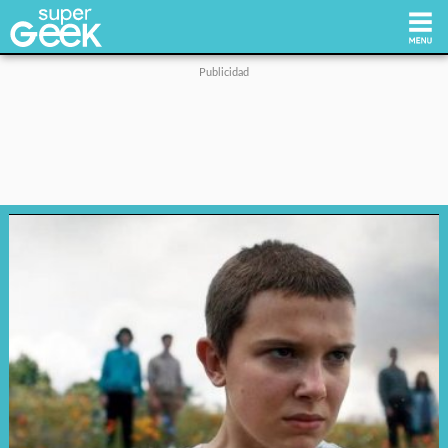
Inicio
Tecnología
Videojuegos
Reviews
Cultura Pop
Streaming
Síguenos: