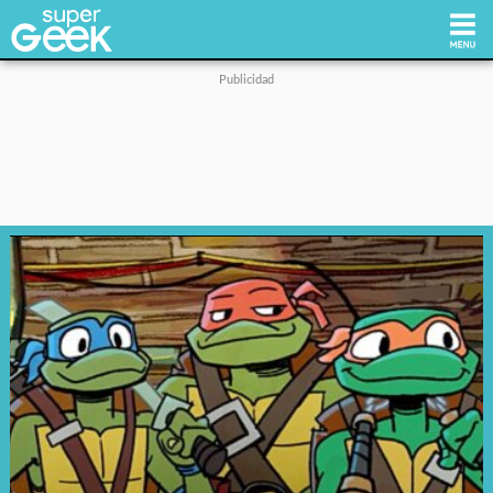
Inicio
Tecnología
Videojuegos
Reviews
Cultura Pop
Streaming
Síguenos: