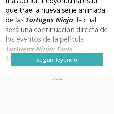
más acción neoyorquina es lo
que trae la nueva serie animada
de las
Tortugas Ninja
, la cual
será una continuación directa de
los eventos de la película
Tortugas Ninja: Caos
Mutante
(
Teenage Mutant
seguir leyendo
Ninja Turtles: Mutant
Mayhem
).
Un nuevo adelanto ratificó que
la
serie de animación 2D