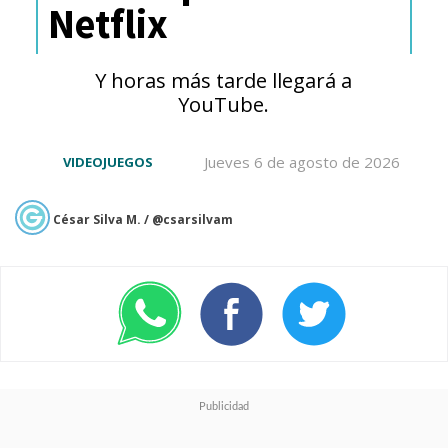
Netflix
Twitter
) para viralizar la
situación:
Y horas más tarde llegará a
YouTube.
Los doblajes con IA están
Jueves 6 de agosto de 2026
VIDEOJUEGOS
siendo cada vez más
comunes en Prime Video,
César Silva M. / @csarsilvam
especialmente con
doramas coreanos.
Series como "Mi hombre
es un cupido", "Fiel al