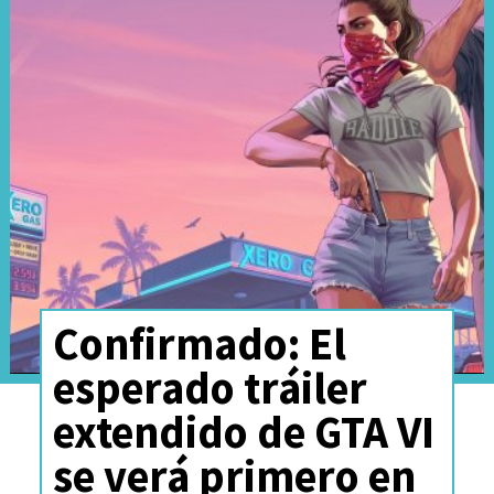
Español (España) y Español
(Latinoamerica).
Confirmado: El
esperado tráiler
Es por eso que usuarios de la
extendido de GTA VI
plataforma se volcaron a
X
se verá primero en
(anteriormente conocida como