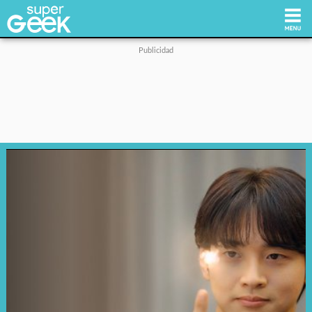
Inicio
Tecnología
Videojuegos
Reviews
Cultura Pop
Streaming
Síguenos: