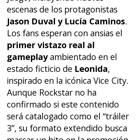
Por supuesto, la voz de actores
escenas de los protagonistas
y actrices de doblaje respecto a
Jason Duval y Lucía Caminos
.
este tema no ha dejado de oírse
Los fans esperan con ansias el
aun desde que terminó la
primer vistazo real al
huelga de
SAG-AFTRA
en 2023,
gameplay
ambientado en el
ya que aun es un área que se
estado ficticio de
Leonida
,
encuentra prácticamente
inspirado en la icónica Vice City.
desregulada. Incluso grandes
Aunque Rockstar no ha
empresas como
OpenAi
-
confirmado si este contenido
quienes pidieron a Scarlett
será catalogado como el “tráiler
Johansson ser la voz de
Sky
para
3”, su formato extendido busca
GPT-4o
y, aunque declinó,
marcar un hito en la promoción