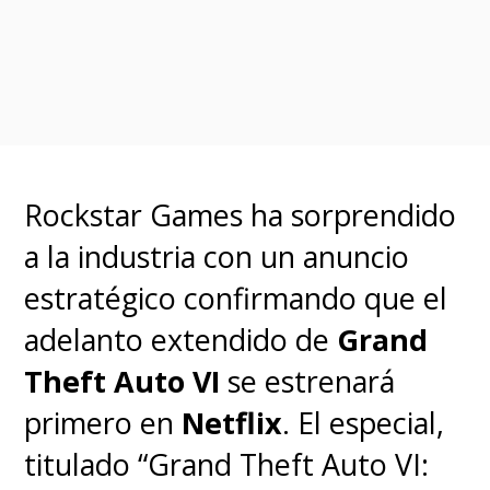
publi en Prime, también
aplica una IA para el
doblaje de productos con
un resultado que como
podéis comprobar, es una
Rockstar Games ha sorprendido
tomadura de pelo y un
a la industria con un anuncio
insulto al consumidor.
estratégico confirmando que el
adelanto extendido de
Grand
¿De verdad queremos
Theft Auto VI
se estrenará
que esto sea la norma?
primero en
Netflix
. El especial,
pic.twitter.com/4DItNwP8dM
titulado “Grand Theft Auto VI:
— Rober Daisu (@RoberDaisu)
May 25, 2024