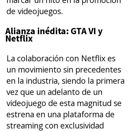
crearon una voz muy similar y
de videojuegos.
tuvieron que sacarla de su
Alianza inédita: GTA VI y
catálogo- no están cumpliendo
Netflix
los acuerdos respecto a la
protección de los intérpretes.
La colaboración con Netflix es
un movimiento sin precedentes
en la industria, siendo la primera
vez que un adelanto de un
videojuego de esta magnitud se
estrena en una plataforma de
streaming con exclusividad