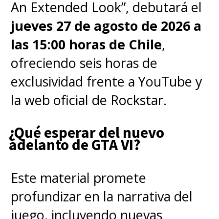
An Extended Look”, debutará el
jueves 27 de agosto de 2026 a
las 15:00 horas de Chile
,
Cuando terminan de correr los
ofreciendo seis horas de
créditos de la serie en coreano
exclusividad frente a YouTube y
no aparecen los respectivos
la web oficial de Rockstar.
reconocimientos a quienes
realizaron la labor de traducir
¿Qué esperar del nuevo
y doblar los textos
, por lo que
adelanto de GTA VI?
las acusaciones contra el
streaming de la A a la Z podrían
Este material promete
estar en lo cierto.
profundizar en la narrativa del
juego, incluyendo nuevas