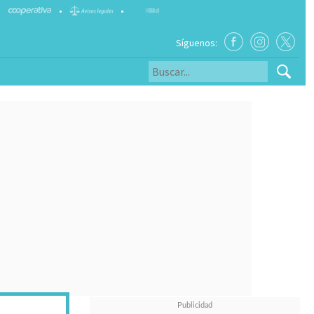
•
•
Síguenos: