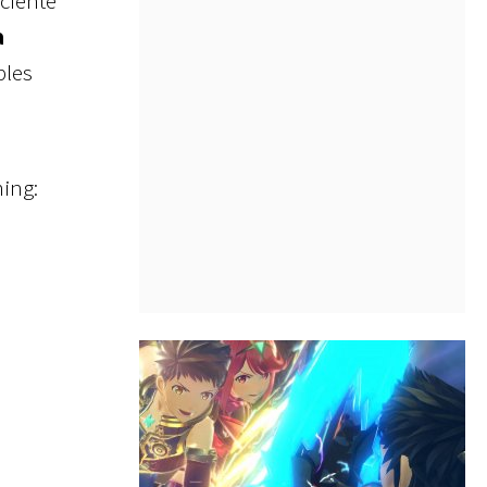
eciente
a
bles
ming: