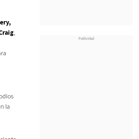
ery,
Craig
,
ara
odios
n la