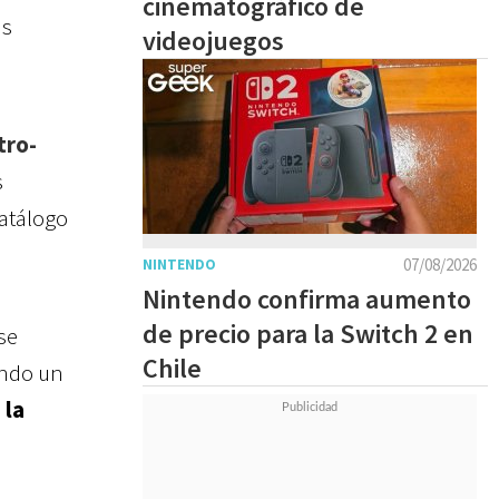
cinematográfico de
ás
videojuegos
tro-
s
catálogo
07/08/2026
NINTENDO
Nintendo confirma aumento
de precio para la Switch 2 en
se
Chile
ando un
 la