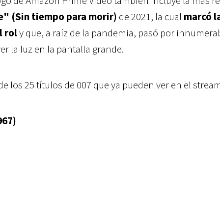
logo de Amazon Prime Video también incluye la más r
e" (Sin tiempo para morir
)
de 2021, la cual
marcó l
l rol
y que, a raíz de la pandemia, pasó por innumera
r la luz en la pantalla grande.
 de los 25 títulos de 007 que ya pueden ver en el strea
967)