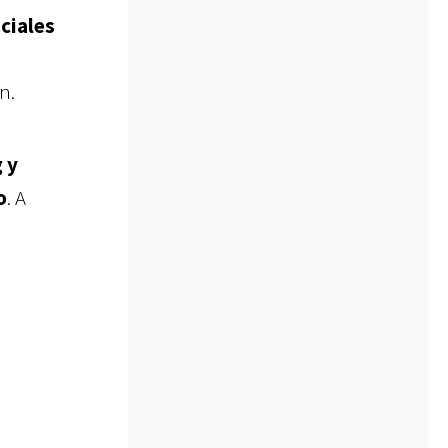
iciales
n.
 y
o
.
A