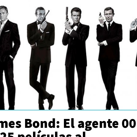
mes Bond: El agente 0
 25 películas al