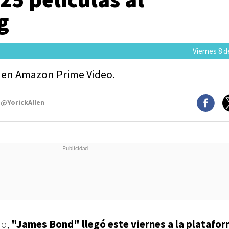
g
Viernes 8 d
s en Amazon Prime Video.
 @YorickAllen
do
,
"James Bond" llegó este viernes a la platafo