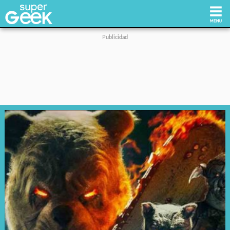
Inicio
Tecnología
Videojuegos
Reviews
Cultura Pop
Streaming
Síguenos: