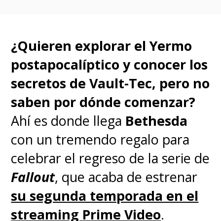
¿Quieren explorar el Yermo
postapocalíptico y conocer los
secretos de Vault-Tec, pero no
saben por dónde comenzar?
Ahí es donde llega
Bethesda
Mientras esperamos la llegada
con un tremendo regalo para
de la tercera parte,
Winnie-the-
celebrar el regreso de la serie de
Pooh: Blood and Honey
está
Fallout
, que acaba de estrenar
disponible para ver
su segunda temporada en el
justamente en Prime Video.
streaming Prime Video
.