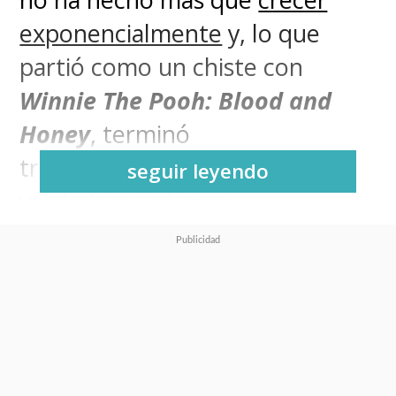
exponencialmente
y, lo que
partió como un chiste con
Winnie The Pooh: Blood and
Honey
, terminó
transformándose en
un
seguir leyendo
verdadero universo
cinematográfico de terror de
bajo presupuesto
, con
dementes versiones asesinas de
amadas figuras de la literatura
infantil.