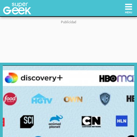
Inicio
Tecnología
Videojuegos
Reviews
Cultura Pop
Streaming
Síguenos: