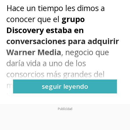
Hace un tiempo les dimos a
conocer que el
grupo
Discovery estaba en
conversaciones para adquirir
Warner Media
, negocio que
daría vida a uno de los
consorcios más grandes del
mundo que sumarían, por lo
seguir leyendo
bajo,
cien de las marcas más
importantes del mundo en
este ámbito
, destacando HBO,
Discovery, CNN y Eurosport.