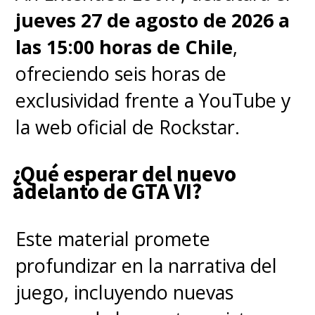
WBD alcanzó un acuerdo con
jueves 27 de agosto de 2026 a
Netflix para vender la
las 15:00 horas de Chile
,
empresa por 82.700 millones
ofreciendo seis horas de
de dólares, incluyendo deuda.
exclusividad frente a YouTube y
El gigante del streaming había
la web oficial de Rockstar.
acordado pagar 27,75 dólares
por acción, en una combinación
¿Qué esperar del nuevo
adelanto de GTA VI?
de efectivo y acciones, por los
estudios de Warner y el servicio
Este material promete
de streaming HBO Max.
profundizar en la narrativa del
juego, incluyendo nuevas