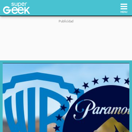
Inicio
Tecnología
Videojuegos
Reviews
Cultura Pop
Streaming
Síguenos: