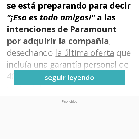
se está preparando para decir
"¡Eso es todo amigos!"
a las
intenciones de Paramount
por adquirir la compañía
,
desechando
la última oferta
que
incluía una garantía personal de
40.400 millones de dólares por
seguir leyendo
parte del magnate
multimillonario
Larry Ellison
,
cofundador de Oracle y padre
de
David Ellison
, director
ejecutivo de Paramount.