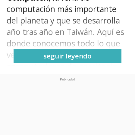
computación más importante
del planeta y que se desarrolla
año tras año en Taiwán. Aquí es
donde conocemos todo lo que
vendrá tanto para los
seguir leyendo
computadores de escritorio
como para los portátiles
,
siendo una de las estrellas
máximas
AMD
, la firma de
procesadores que este 2025
apuntó fuertemente a la
Inteligencia Artificial
con sus