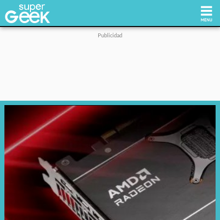
Inicio
Tecnología
Videojuegos
Reviews
Cultura Pop
Streaming
Síguenos: