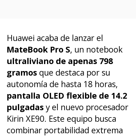
rendimiento NPU
, sumando
seguridad y manejabilidad
empresarial.
Huawei acaba de lanzar el
MateBook Pro S
, un notebook
Los nuevos
Threadripper 9000
ultraliviano de apenas 798
y
Radeon RX 9060 XT
estarán
gramos
que destaca por su
disponibles a partir de
julio de
autonomía de hasta 18 horas,
2025
, mientras que la
Radeon
pantalla OLED flexible de 14.2
AI PRO R9700
llegará en el
pulgadas
y el nuevo procesador
segundo semestre del año.
Kirin XE90. Este equipo busca
combinar portabilidad extrema