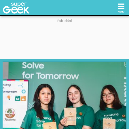
Inicio
Tecnología
Videojuegos
Reviews
Cultura Pop
Streaming
Síguenos: