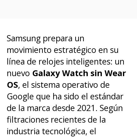
algo que Apple coloca como su
gran fortaleza para sus Vision
Pro, pero que quedarán atrás
Samsung prepara un
con el anuncio de Samsung.
movimiento estratégico en su
Las dudas con respecto a
línea de relojes inteligentes: un
estas Galaxy XR van por el
nuevo
Galaxy Watch sin Wear
lado de saber cuándo y cómo
OS
, el sistema operativo de
saldrán de su país natal y el
Google que ha sido el estándar
precio en que lo harán, así
de la marca desde 2021. Según
como también si llegarán a
filtraciones recientes de la
Chile y Latam
. Sin embargo, la
industria tecnológica, el