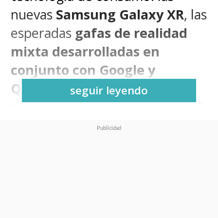
nuevas
Samsung Galaxy XR
, las
esperadas
gafas de realidad
mixta desarrolladas en
conjunto con Google y
Qualcomm
y que finalmente
seguir leyendo
tendrán su
lanzamiento oficial
este 21 de octubre en Corea
del Sur
, algo que tiene a todo el
mundo tech en alerta, con
expertos y fanáticos anticipando
el verdadero rival para las Apple
Vision Pro, pero con ADN