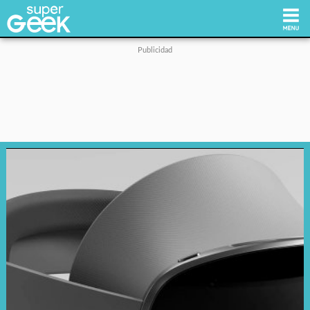
Inicio
Tecnología
Videojuegos
Reviews
Cultura Pop
Streaming
Síguenos: