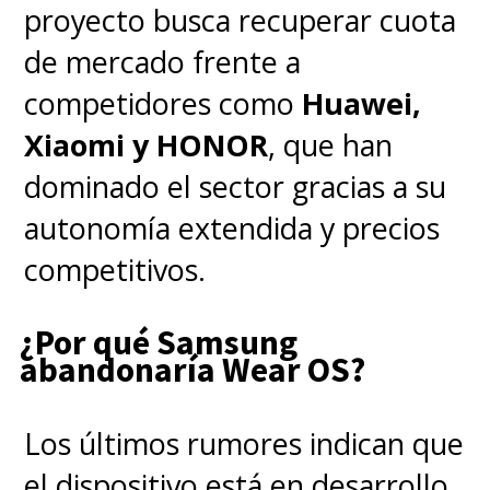
compañía surcoreana promete
proyecto busca recuperar cuota
lanzamiento internacional
de mercado frente a
rápido, jugada que servirá para
competidores como
Huawei,
ver si logran una verdadera
Xiaomi y HONOR
, que han
masificación o se queda como
dominado el sector gracias a su
un producto de nicho premium.
autonomía extendida y precios
competitivos.
¿Por qué Samsung
abandonaría Wear OS?
Los últimos rumores indican que
el dispositivo está en desarrollo