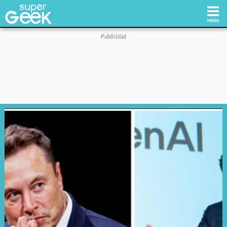
Inicio
Tecnología
Videojuegos
Reviews
Cultura Pop
Streaming
Síguenos: