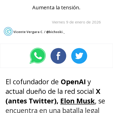
Aumenta la tensión.
Viernes 9 de enero de 2026
Vicente Vergara C. / @bichoski._
El cofundador de
OpenAI
y
actual dueño de la red social
X
(antes Twitter),
Elon Musk
, se
encuentra en una batalla legal