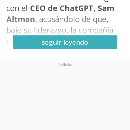
con el
CEO de ChatGPT,
Sam
Altman
, acusándolo de que,
bajo su liderazgo, la compañía
cambió su modelo de
seguir leyendo
organización, desde uno
sin
fines de lucro a uno
comercial
.
La jueza de distrito
estadounidense
Yvonne
Gonzalez Rogers
afirmó que
existían abundantes pruebas