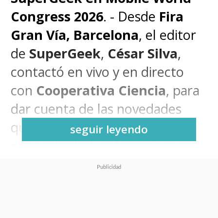
Congress 2026
. - Desde
Fira
Gran Vía, Barcelona
, el editor
de
SuperGeek
,
César Silva
,
contactó en vivo y en directo
con
Cooperativa Ciencia
, para
dar cuenta de las novedades
que nos trae la feria de
seguir leyendo
conectividad, telefonía móvil
y tecnología
más grande del
mundo.