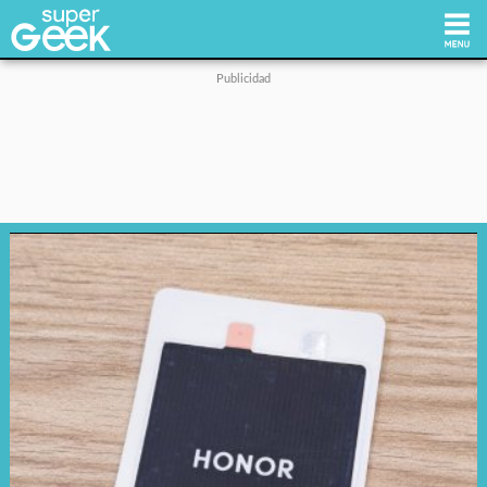
Inicio
Tecnología
Videojuegos
Reviews
Cultura Pop
Streaming
Síguenos: