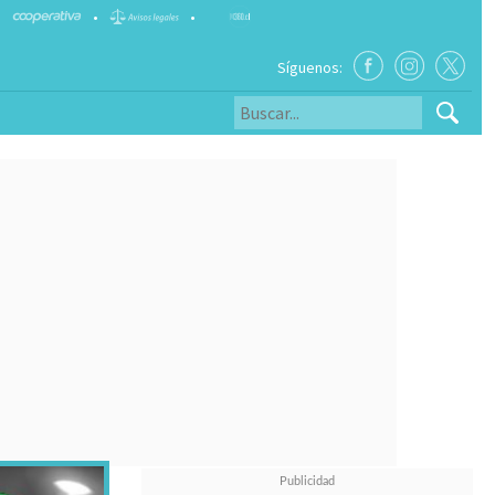
•
•
Síguenos: