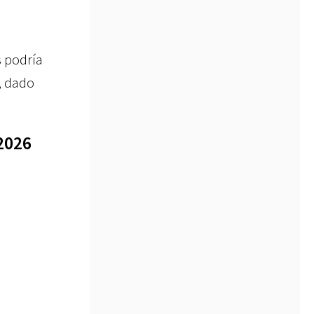
s podría
, dado
2026