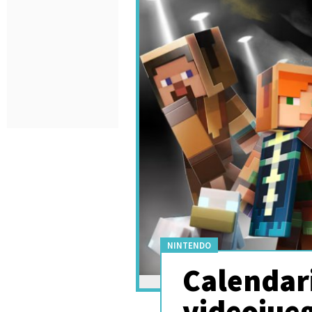
NINTENDO
Calendar
videojue