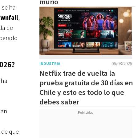
murió
6 se ha
ownfall
,
da de
sperado
2026?
06/08/2026
INDUSTRIA
Netflix trae de vuelta la
ha
prueba gratuita de 30 días en
Chile y esto es todo lo que
debes saber
han
 de que