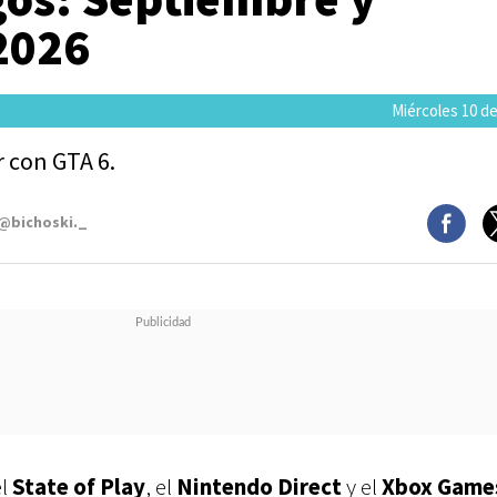
2026
Miércoles 10 de
r con GTA 6.
 @bichoski._
el
State of Play
, el
Nintendo Direct
y el
Xbox Game